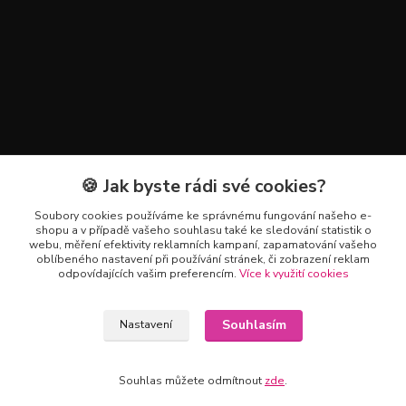
🍪 Jak byste rádi své cookies?
Kontakty
Soubory cookies používáme ke správnému fungování našeho e-
+420 602 223 614
shopu a v případě vašeho souhlasu také ke sledování statistik o
webu, měření efektivity reklamních kampaní, zapamatování vašeho
oblíbeného nastavení při používání stránek, či zobrazení reklam
info@zahradnictvipetro.cz
odpovídajících vašim preferencím.
Více k využití cookies
Souhlasím
Nastavení
Souhlas můžete odmítnout
zde
.
Vytvořeno na
Eshop-rychle.cz