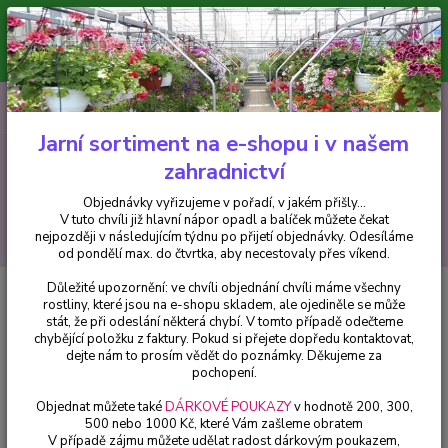
Minimální hodnota pro odeslání z e-shopu je 300 Kč.
V tuto chvíli již hlavní nápor objednávek opadl a balíček můžete čekat
nejpozději v následujícím týdnu po přijetí objednávky. Objednávky
vyřizujeme v pořadí, v jakém přišly...
0
ks
CZK
+420 602 223 614
za
0 Kč
Jarní sortiment na e-shopu i v našem
zahradnictví
Menu
Objednávky vyřizujeme v pořadí, v jakém přišly...
V tuto chvíli již hlavní nápor opadl a balíček můžete čekat
Hledat
nejpozději v následujícím týdnu po přijetí objednávky. Odesíláme
od pondělí max. do čtvrtka, aby necestovaly přes víkend.
Důležité upozornění: ve chvíli objednání chvíli máme všechny
Úvod
Balkónové rostliny
Ostatní
Campanula Addenda (Zvonek
rostliny, které jsou na e-shopu skladem, ale ojediněle se může
převislý) - cena za kus v 3-kusovém balení
stát, že při odeslání některá chybí. V tomto případě odečteme
chybějící položku z faktury. Pokud si přejete dopředu kontaktovat,
Campanula Addenda (Zvonek
dejte nám to prosím vědět do poznámky. Děkujeme za
převislý) - cena za kus v 3-
pochopení.
kusovém balení
Objednat můžete také
DÁRKOVÉ POUKAZY
v hodnotě 200, 300,
500 nebo 1000 Kč, které Vám zašleme obratem
V případě zájmu můžete udělat radost dárkovým poukazem,