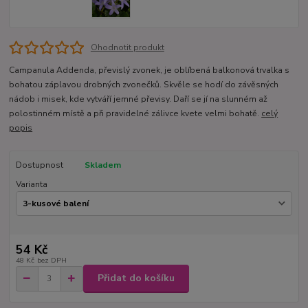
Ohodnotit produkt
Campanula Addenda, převislý zvonek, je oblíbená balkonová trvalka s
bohatou záplavou drobných zvonečků. Skvěle se hodí do závěsných
nádob i misek, kde vytváří jemné převisy. Daří se jí na slunném až
polostinném místě a při pravidelné zálivce kvete velmi bohatě.
celý
popis
Dostupnost
Skladem
Varianta
54 Kč
48 Kč
bez DPH
Přidat do košíku