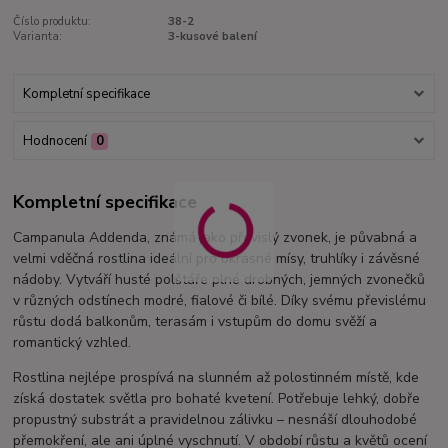
Číslo produktu:
38-2
Varianta:
3-kusové balení
Kompletní specifikace
Hodnocení
0
Kompletní specifikace
Campanula Addenda, známá jako převislý zvonek, je půvabná a
velmi vděčná rostlina ideální pro okrasné mísy, truhlíky i závěsné
nádoby. Vytváří husté polštáře plné drobných, jemných zvonečků
v různých odstínech modré, fialové či bílé. Díky svému převislému
růstu dodá balkonům, terasám i vstupům do domu svěží a
romantický vzhled.
Rostlina nejlépe prospívá na slunném až polostinném místě, kde
získá dostatek světla pro bohaté kvetení. Potřebuje lehký, dobře
propustný substrát a pravidelnou zálivku – nesnáší dlouhodobé
přemokření, ale ani úplné vyschnutí. V období růstu a květů ocení