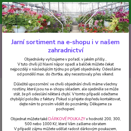
Minimální hodnota pro odeslání z e-shopu je 300 Kč.
V tuto chvíli již hlavní nápor objednávek opadl a balíček můžete čekat
nejpozději v následujícím týdnu po přijetí objednávky. Objednávky
vyřizujeme v pořadí, v jakém přišly...
0
ks
CZK
+420 602 223 614
za
0 Kč
Jarní sortiment na e-shopu i v našem
zahradnictví
Menu
Objednávky vyřizujeme v pořadí, v jakém přišly...
V tuto chvíli již hlavní nápor opadl a balíček můžete čekat
Hledat
nejpozději v následujícím týdnu po přijetí objednávky. Odesíláme
od pondělí max. do čtvrtka, aby necestovaly přes víkend.
Důležité upozornění: ve chvíli objednání chvíli máme všechny
Úvod
Balkónové rostliny
Ostatní
Campanula Addenda (Zvonek
rostliny, které jsou na e-shopu skladem, ale ojediněle se může
převislý) - 1 ks
stát, že při odeslání některá chybí. V tomto případě odečteme
chybějící položku z faktury. Pokud si přejete dopředu kontaktovat,
Campanula Addenda (Zvonek
dejte nám to prosím vědět do poznámky. Děkujeme za
převislý) - 1 ks
pochopení.
Objednat můžete také
DÁRKOVÉ POUKAZY
v hodnotě 200, 300,
500 nebo 1000 Kč, které Vám zašleme obratem
V případě zájmu můžete udělat radost dárkovým poukazem,