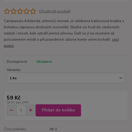
Ohodnotit produkt
Campanula Addenda, převislý zvonek, je oblíbená balkonová trvalka s
bohatou záplavou drobných zvonečků. Skvěle se hodí do závěsných
nádob i misek, kde vytváří jemné převisy. Daří se jí na slunném až
polostinném místě a při pravidelné zálivce kvete velmi bohatě.
celý
popis
Dostupnost
Skladem
Varianta
59 Kč
53 Kč
bez DPH
Přidat do košíku
Číslo produktu:
38-1