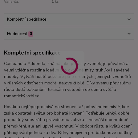
Varianta:
1 ks
Kompletní specifikace
Hodnocení
0
Kompletní specifikace
Campanula Addenda, známá jako převislý zvonek, je půvabná a
velmi vděčná rostlina ideální pro okrasné mísy, truhlíky i závěsné
nádoby. Vytváří husté polštáře plné drobných, jemných zvonečků
v různých odstínech modré, fialové či bílé. Díky svému převislému
růstu dodá balkonům, terasám i vstupům do domu svěží a
romantický vzhled.
Rostlina nejlépe prospívá na slunném až polostinném místě, kde
získá dostatek světla pro bohaté kvetení. Potřebuje lehký, dobře
propustný substrát a pravidelnou zálivku – nesnáší dlouhodobé
přemokření, ale ani úplné vyschnutí. V období růstu a květů ocení
přihnojování jednou za dva týdny hnojivem pro balkonové rostliny.