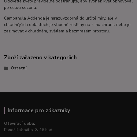
Odkvetlé květy pravidelně odstraňujte, aby zvonek květ obnovoval
po celou sezonu.
Campanula Addenda je mrazuvzdorná do určité míry, ale v
chladnějších oblastech je vhodné rostliny na zimu chránit nebo je
zazimovat v chladném, světlém a bezmrazém prostoru.
Zboží zařazeno v kategoriích
Ostatní
Informace pro zákazníky
Otevírací doba:
Pondělí až pátek: 8-16 hod.