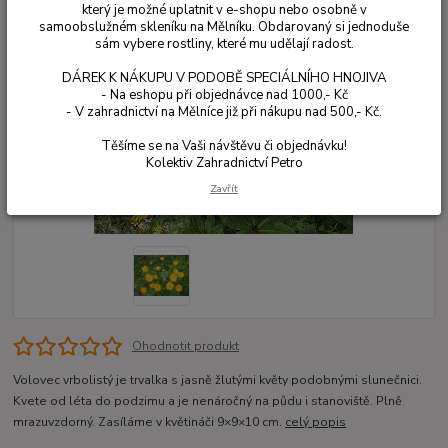
který je možné uplatnit v e-shopu nebo osobně v
samoobslužném skleníku na Mělníku. Obdarovaný si jednoduše
sám vybere rostliny, které mu udělají radost.
DÁREK K NÁKUPU V PODOBĚ SPECIÁLNÍHO HNOJIVA
- Na eshopu při objednávce nad 1000,- Kč
- V zahradnictví na Mělníce již při nákupu nad 500,- Kč.
Těšíme se na Vaši návštěvu či objednávku!
Kolektiv Zahradnictví Petro
Zavřít
Ohodnotit produkt
Volovec vrbolistý je trvalka s jasně žlutými květy podobnými slunečnici.
Kvete od léta do podzimu a je nenáročný na půdu i stanoviště. Plně
mrazuvzdorný. Zasíláme v květináči 9×9×10 cm.
celý popis