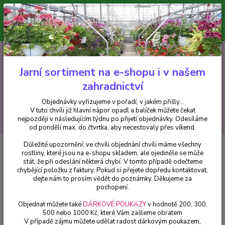
Minimální hodnota pro odeslání z e-shopu je 300 Kč.
V tuto chvíli již hlavní nápor objednávek opadl a balíček můžete čekat
nejpozději v následujícím týdnu po přijetí objednávky. Objednávky
vyřizujeme v pořadí, v jakém přišly...
0
ks
CZK
+420 602 223 614
za
0 Kč
Jarní sortiment na e-shopu i v našem
zahradnictví
Menu
Objednávky vyřizujeme v pořadí, v jakém přišly...
V tuto chvíli již hlavní nápor opadl a balíček můžete čekat
Hledat
nejpozději v následujícím týdnu po přijetí objednávky. Odesíláme
od pondělí max. do čtvrtka, aby necestovaly přes víkend.
Důležité upozornění: ve chvíli objednání chvíli máme všechny
Úvod
Trvalky
Buphthalmum salicifolium Goldem Yellow- Volovec
rostliny, které jsou na e-shopu skladem, ale ojediněle se může
vrbolistý,Volské oko - cena na prodejně
stát, že při odeslání některá chybí. V tomto případě odečteme
chybějící položku z faktury. Pokud si přejete dopředu kontaktovat,
Buphthalmum salicifolium
dejte nám to prosím vědět do poznámky. Děkujeme za
Goldem Yellow- Volovec
pochopení.
vrbolistý,Volské oko - cena na
Objednat můžete také
DÁRKOVÉ POUKAZY
v hodnotě 200, 300,
500 nebo 1000 Kč, které Vám zašleme obratem
prodejně
V případě zájmu můžete udělat radost dárkovým poukazem,