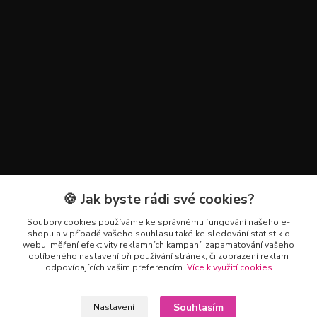
🍪 Jak byste rádi své cookies?
Kontakty
Soubory cookies používáme ke správnému fungování našeho e-
+420 602 223 614
shopu a v případě vašeho souhlasu také ke sledování statistik o
webu, měření efektivity reklamních kampaní, zapamatování vašeho
oblíbeného nastavení při používání stránek, či zobrazení reklam
info@zahradnictvipetro.cz
odpovídajících vašim preferencím.
Více k využití cookies
Souhlasím
Nastavení