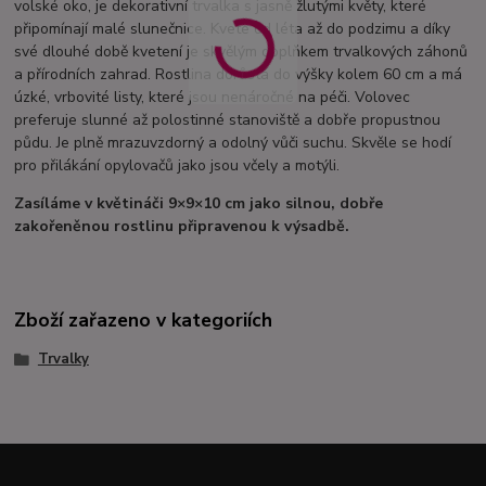
volské oko, je dekorativní trvalka s jasně žlutými květy, které
připomínají malé slunečnice. Kvete od léta až do podzimu a díky
své dlouhé době kvetení je skvělým doplňkem trvalkových záhonů
a přírodních zahrad. Rostlina dorůstá do výšky kolem 60 cm a má
úzké, vrbovité listy, které jsou nenáročné na péči. Volovec
preferuje slunné až polostinné stanoviště a dobře propustnou
půdu. Je plně mrazuvzdorný a odolný vůči suchu. Skvěle se hodí
pro přilákání opylovačů jako jsou včely a motýli.
Zasíláme v květináči 9×9×10 cm jako silnou, dobře
zakořeněnou rostlinu připravenou k výsadbě.
Zboží zařazeno v kategoriích
Trvalky