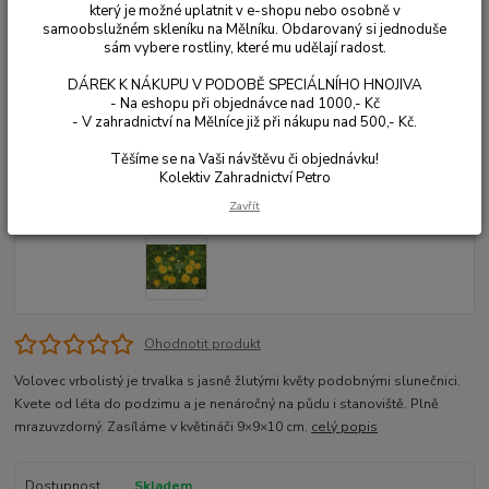
který je možné uplatnit v e-shopu nebo osobně v
samoobslužném skleníku na Mělníku. Obdarovaný si jednoduše
sám vybere rostliny, které mu udělají radost.
DÁREK K NÁKUPU V PODOBĚ SPECIÁLNÍHO HNOJIVA
- Na eshopu při objednávce nad 1000,- Kč
- V zahradnictví na Mělníce již při nákupu nad 500,- Kč.
Těšíme se na Vaši návštěvu či objednávku!
Kolektiv Zahradnictví Petro
Zavřít
Ohodnotit produkt
Volovec vrbolistý je trvalka s jasně žlutými květy podobnými slunečnici.
Kvete od léta do podzimu a je nenáročný na půdu i stanoviště. Plně
mrazuvzdorný. Zasíláme v květináči 9×9×10 cm.
celý popis
Dostupnost
Skladem