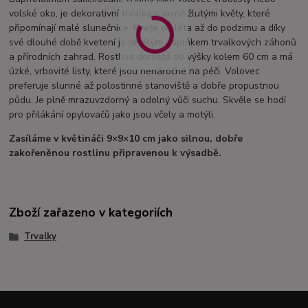
volské oko, je dekorativní trvalka s jasně žlutými květy, které
připomínají malé slunečnice. Kvete od léta až do podzimu a díky
své dlouhé době kvetení je skvělým doplňkem trvalkových záhonů
a přírodních zahrad. Rostlina dorůstá do výšky kolem 60 cm a má
úzké, vrbovité listy, které jsou nenáročné na péči. Volovec
preferuje slunné až polostinné stanoviště a dobře propustnou
půdu. Je plně mrazuvzdorný a odolný vůči suchu. Skvěle se hodí
pro přilákání opylovačů jako jsou včely a motýli.
Zasíláme v květináči 9×9×10 cm jako silnou, dobře
zakořeněnou rostlinu připravenou k výsadbě.
Zboží zařazeno v kategoriích
Trvalky