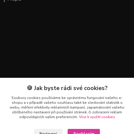
🍪 Jak byste rádi své cookies?
Kontakty
Soubory cookies používáme ke správnému fungování našeho e-
+420 602 223 614
shopu a v případě vašeho souhlasu také ke sledování statistik o
webu, měření efektivity reklamních kampaní, zapamatování vašeho
oblíbeného nastavení při používání stránek, či zobrazení reklam
info@zahradnictvipetro.cz
odpovídajících vašim preferencím.
Více k využití cookies
Souhlasím
Nastavení