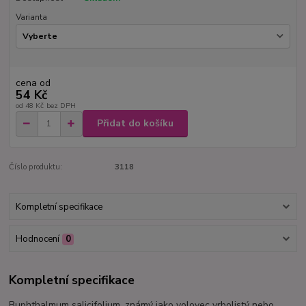
Varianta
cena od
54 Kč
od
48 Kč
bez DPH
Přidat do košíku
Číslo produktu:
3118
Kompletní specifikace
Hodnocení
0
Kompletní specifikace
Buphthalmum salicifolium, známý jako volovec vrbolistý nebo