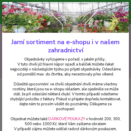
Minimální hodnota pro odeslání z e-shopu je 300 Kč.
V tuto chvíli již hlavní nápor objednávek opadl a balíček můžete čekat
nejpozději v následujícím týdnu po přijetí objednávky. Objednávky
vyřizujeme v pořadí, v jakém přišly...
0
ks
CZK
+420 602 223 614
za
0 Kč
Jarní sortiment na e-shopu i v našem
zahradnictví
Menu
Objednávky vyřizujeme v pořadí, v jakém přišly...
V tuto chvíli již hlavní nápor opadl a balíček můžete čekat
Hledat
nejpozději v následujícím týdnu po přijetí objednávky. Odesíláme
od pondělí max. do čtvrtka, aby necestovaly přes víkend.
Důležité upozornění: ve chvíli objednání chvíli máme všechny
Úvod
Trvalky
Buphthalmum salicifolium Goldem Yellow- Volovec
rostliny, které jsou na e-shopu skladem, ale ojediněle se může
vrbolistý,Volské oko 3118
stát, že při odeslání některá chybí. V tomto případě odečteme
chybějící položku z faktury. Pokud si přejete dopředu kontaktovat,
Buphthalmum salicifolium
dejte nám to prosím vědět do poznámky. Děkujeme za
Goldem Yellow- Volovec
pochopení.
vrbolistý,Volské oko 3118
Objednat můžete také
DÁRKOVÉ POUKAZY
v hodnotě 200, 300,
500 nebo 1000 Kč, které Vám zašleme obratem
V případě zájmu můžete udělat radost dárkovým poukazem,