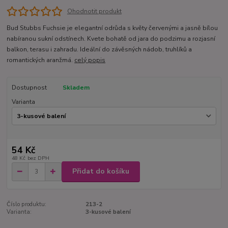
Ohodnotit produkt
Bud Stubbs Fuchsie je elegantní odrůda s květy červenými a jasně bílou
nabíranou sukní odstínech. Kvete bohatě od jara do podzimu a rozjasní
balkon, terasu i zahradu. Ideální do závěsných nádob, truhlíků a
romantických aranžmá.
celý popis
Dostupnost
Skladem
Varianta
54 Kč
48 Kč
bez DPH
Přidat do košíku
Číslo produktu:
213-2
Varianta:
3-kusové balení