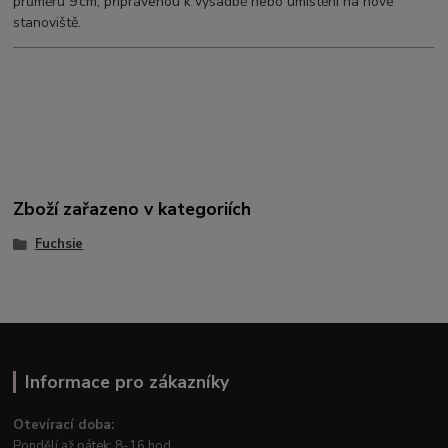
průměru 9 cm, připravenou k výsadbě nebo umístění na nové
stanoviště.
Zboží zařazeno v kategoriích
Fuchsie
Informace pro zákazníky
Otevírací doba:
Pondělí až pátek: 8-16 hod.