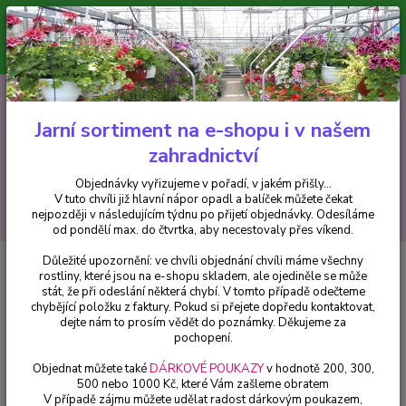
Minimální hodnota pro odeslání z e-shopu je 300 Kč.
V tuto chvíli již hlavní nápor objednávek opadl a balíček můžete čekat
nejpozději v následujícím týdnu po přijetí objednávky. Objednávky
vyřizujeme v pořadí, v jakém přišly...
0
ks
CZK
+420 602 223 614
za
0 Kč
Jarní sortiment na e-shopu i v našem
zahradnictví
Menu
Objednávky vyřizujeme v pořadí, v jakém přišly...
V tuto chvíli již hlavní nápor opadl a balíček můžete čekat
Hledat
nejpozději v následujícím týdnu po přijetí objednávky. Odesíláme
od pondělí max. do čtvrtka, aby necestovaly přes víkend.
Důležité upozornění: ve chvíli objednání chvíli máme všechny
Úvod
Fuchsie
Bud Stubs Fuchsie - cena za kus v 3-kusovém balení
rostliny, které jsou na e-shopu skladem, ale ojediněle se může
stát, že při odeslání některá chybí. V tomto případě odečteme
Bud Stubs Fuchsie - cena za kus v
chybějící položku z faktury. Pokud si přejete dopředu kontaktovat,
3-kusovém balení
dejte nám to prosím vědět do poznámky. Děkujeme za
pochopení.
Objednat můžete také
DÁRKOVÉ POUKAZY
v hodnotě 200, 300,
500 nebo 1000 Kč, které Vám zašleme obratem
V případě zájmu můžete udělat radost dárkovým poukazem,