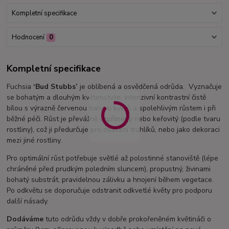
Kompletní specifikace
Hodnocení
0
Kompletní specifikace
Fuchsia
‘Bud Stubbs’
je oblíbená a osvědčená odrůda. Vyznačuje
se bohatým a dlouhým květenstvím, intenzivní kontrastní čistě
bílou s výrazně červenou barvou květů a spolehlivým růstem i při
běžné péči. Růst je převážně vzpřímený nebo keřovitý (podle tvaru
rostliny), což ji předurčuje pro osazení truhlíků, nebo jako dekoraci
mezi jiné rostliny.
Pro optimální růst potřebuje světlé až polostinné stanoviště (lépe
chráněné před prudkým poledním sluncem), propustný, živinami
bohatý substrát, pravidelnou zálivku a hnojení během vegetace.
Po odkvětu se doporučuje odstranit odkvetlé květy pro podporu
další násady.
Dodáváme
tuto odrůdu vždy v dobře prokořeněném květináči o