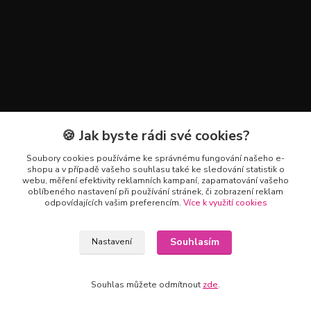
🍪 Jak byste rádi své cookies?
Kontakty
Soubory cookies používáme ke správnému fungování našeho e-
+420 602 223 614
shopu a v případě vašeho souhlasu také ke sledování statistik o
webu, měření efektivity reklamních kampaní, zapamatování vašeho
oblíbeného nastavení při používání stránek, či zobrazení reklam
info@zahradnictvipetro.cz
odpovídajících vašim preferencím.
Více k využití cookies
Souhlasím
Nastavení
Souhlas můžete odmítnout
zde
.
Vytvořeno na
Eshop-rychle.cz