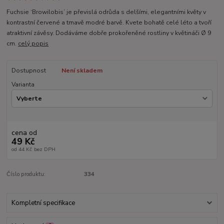
Fuchsie ‘Browilobis’ je převislá odrůda s delšími, elegantními květy v
kontrastní červené a tmavě modré barvě. Kvete bohatě celé léto a tvoří
atraktivní závěsy. Dodáváme dobře prokořeněné rostliny v květináči Ø 9
cm.
celý popis
Dostupnost
Není skladem
Varianta
cena od
49 Kč
od
44 Kč
bez DPH
Číslo produktu:
334
Kompletní specifikace