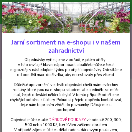
Minimální hodnota pro odeslání z e-shopu je 300 Kč.
V tuto chvíli již hlavní nápor objednávek opadl a balíček můžete čekat
nejpozději v následujícím týdnu po přijetí objednávky. Objednávky
vyřizujeme v pořadí, v jakém přišly...
0
ks
CZK
+420 602 223 614
za
0 Kč
Jarní sortiment na e-shopu i v našem
zahradnictví
Menu
Objednávky vyřizujeme v pořadí, v jakém přišly...
V tuto chvíli již hlavní nápor opadl a balíček můžete čekat
Hledat
nejpozději v následujícím týdnu po přijetí objednávky. Odesíláme
od pondělí max. do čtvrtka, aby necestovaly přes víkend.
Důležité upozornění: ve chvíli objednání chvíli máme všechny
Úvod
Fuchsie
Browilobis Fuchsie 334
rostliny, které jsou na e-shopu skladem, ale ojediněle se může
stát, že při odeslání některá chybí. V tomto případě odečteme
Browilobis Fuchsie 334
chybějící položku z faktury. Pokud si přejete dopředu kontaktovat,
dejte nám to prosím vědět do poznámky. Děkujeme za
pochopení.
Objednat můžete také
DÁRKOVÉ POUKAZY
v hodnotě 200, 300,
500 nebo 1000 Kč, které Vám zašleme obratem
V případě zájmu můžete udělat radost dárkovým poukazem,