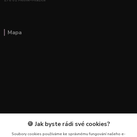
276 01 Mělník–Mlazice
Mapa
🍪 Jak byste rádi své cookies?
Kontakty
Soubory cookies používáme ke správnému fungování našeho e-