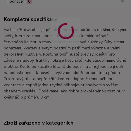
Hodnocení
0
Kompletní specifikace
Fuchsie ‘Browilobis’ je působivá převislá odrůda s delšími, štíhlými
květy, které zaujmou kontrastní barevnou kombinací sytě
červeného kalichu a tmavě modré, sametové sukénky. Díky svému
bohatému kvetení a sytým odstínům patří mezi výrazné a velmi
dekorativní kultivary. Rostlina tvoří husté převisy, ideální pro
závěsné nádoby, truhlíky i okraje květináčů, kde působí mimořádně
efektně. Kvete od začátku léta až do podzimu a nejlépe se jí daří
na polostinném stanovišti s výživnou, dobře propustnou půdou.
Pro zdravý růst a nepřetržité kvetení doporučujeme během
vegetace alespoň jednou týdně přihnojovat hnojivem s vyšším
obsahem draslíku. Dodáváme jako dobře prokořeněnou rostlinu v
květináči o průměru 9 cm.
Zboží zařazeno v kategoriích