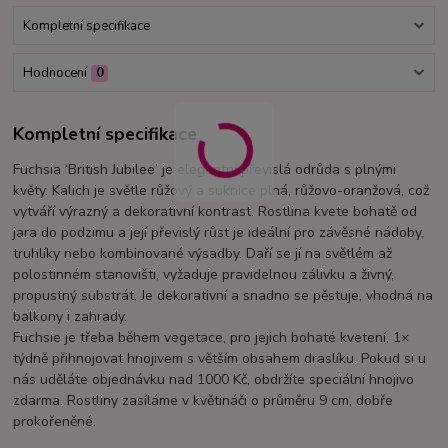
Kompletní specifikace
Hodnocení
0
Kompletní specifikace
Fuchsia ‘British Jubilee’ je elegantní převislá odrůda s plnými
květy. Kalich je světle růžový a suknice plná, růžovo-oranžová, což
vytváří výrazný a dekorativní kontrast. Rostlina kvete bohatě od
jara do podzimu a její převislý růst je ideální pro závěsné nádoby,
truhlíky nebo kombinované výsadby. Daří se jí na světlém až
polostinném stanovišti, vyžaduje pravidelnou zálivku a živný,
propustný substrát. Je dekorativní a snadno se pěstuje, vhodná na
balkony i zahrady.
Fuchsie je třeba během vegetace, pro jejich bohaté kvetení, 1×
týdně přihnojovat hnojivem s větším obsahem draslíku. Pokud si u
nás uděláte objednávku nad 1000 Kč, obdržíte speciální hnojivo
zdarma. Rostliny zasíláme v květináči o průměru 9 cm, dobře
prokořeněné.