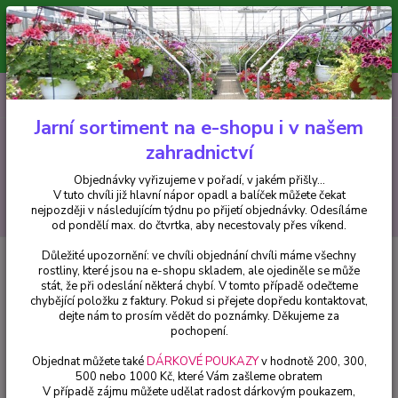
Minimální hodnota pro odeslání z e-shopu je 300 Kč.
V tuto chvíli již hlavní nápor objednávek opadl a balíček můžete čekat
nejpozději v následujícím týdnu po přijetí objednávky. Objednávky
vyřizujeme v pořadí, v jakém přišly...
0
ks
CZK
+420 602 223 614
za
0 Kč
Jarní sortiment na e-shopu i v našem
zahradnictví
Menu
Objednávky vyřizujeme v pořadí, v jakém přišly...
V tuto chvíli již hlavní nápor opadl a balíček můžete čekat
Hledat
nejpozději v následujícím týdnu po přijetí objednávky. Odesíláme
od pondělí max. do čtvrtka, aby necestovaly přes víkend.
Důležité upozornění: ve chvíli objednání chvíli máme všechny
Úvod
Fuchsie
British Jubile Fuchsie ( Fuchsie) - 1 ks
rostliny, které jsou na e-shopu skladem, ale ojediněle se může
stát, že při odeslání některá chybí. V tomto případě odečteme
British Jubile Fuchsie ( Fuchsie) -
chybějící položku z faktury. Pokud si přejete dopředu kontaktovat,
1 ks
dejte nám to prosím vědět do poznámky. Děkujeme za
pochopení.
Objednat můžete také
DÁRKOVÉ POUKAZY
v hodnotě 200, 300,
500 nebo 1000 Kč, které Vám zašleme obratem
V případě zájmu můžete udělat radost dárkovým poukazem,