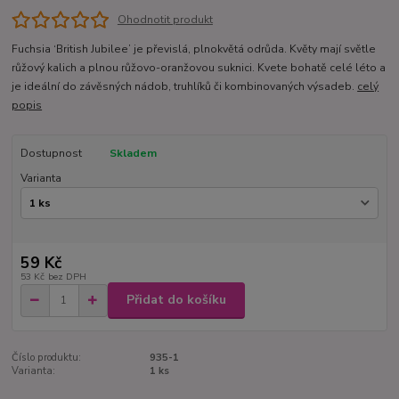
Ohodnotit produkt
Fuchsia ‘British Jubilee’ je převislá, plnokvětá odrůda. Květy mají světle
růžový kalich a plnou růžovo-oranžovou suknici. Kvete bohatě celé léto a
je ideální do závěsných nádob, truhlíků či kombinovaných výsadeb.
celý
popis
Dostupnost
Skladem
Varianta
59 Kč
53 Kč
bez DPH
Přidat do košíku
Číslo produktu:
935-1
Varianta:
1 ks