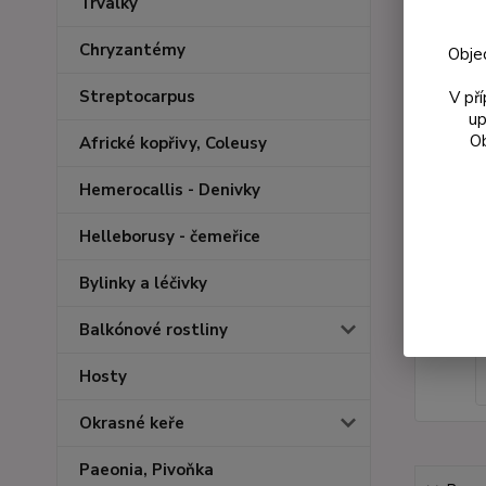
Trvalky
Chryzantémy
Obje
Streptocarpus
V př
up
Ob
Africké kopřivy, Coleusy
Hemerocallis - Denivky
Helleborusy - čemeřice
Bylinky a léčivky
Balkónové rostliny
Hosty
Okrasné keře
Paeonia, Pivoňka