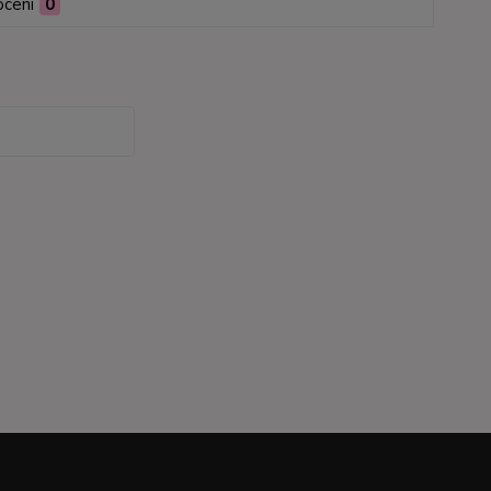
cení
0