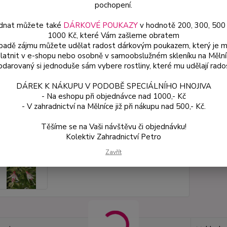
pochopení.
dnat můžete také
DÁRKOVÉ POUKAZY
v hodnotě 200, 300, 500
ce
49
1000 Kč, které Vám zašleme obratem
ípadě zájmu můžete udělat radost dárkovým poukazem, který je 
od
latnit v e-shopu nebo osobně v samoobslužném skleníku na Mělní
darovaný si jednoduše sám vybere rostliny, které mu udělají rado
Číslo p
DÁREK K NÁKUPU V PODOBĚ SPECIÁLNÍHO HNOJIVA
- Na eshopu při objednávce nad 1000,- Kč
- V zahradnictví na Mělníce již při nákupu nad 500,- Kč.
Těšíme se na Vaši návštěvu či objednávku!
Kolektiv Zahradnictví Petro
Zavřít