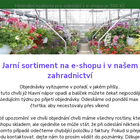
Minimální hodnota pro odeslání z e-shopu je 300 Kč.
íček můžete čekat nejpozději v následujícím týdnu po přijetí objedná
atalog
Poradna
Kontakty
Nevíte
Hledat
+420
Jarní sortiment na e-shopu i v našem
uchsie
Brenda White Fuchsie-mrazuvzdorná 729
zahradnictví
da White Fuchsie-mrazuvzdorn
Objednávky vyřizujeme v pořadí, v jakém přišly...
 tuto chvíli již hlavní nápor opadl a balíček můžete čekat nejpozději
sledujícím týdnu po přijetí objednávky. Odesíláme od pondělí max.
čtvrtka, aby necestovaly přes víkend.
té upozornění: ve chvíli objednání chvíli máme všechny rostliny, kte
Dos
shopu skladem, ale ojediněle se může stát, že při odeslání některá 
tomto případě odečteme chybějící položku z faktury. Pokud si přej
Var
du kontaktovat, dejte nám to prosím vědět do poznámky. Děkuj