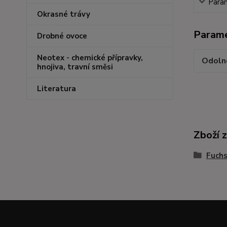
Para
Okrasné trávy
Param
Drobné ovoce
Neotex - chemické přípravky,
Odoln
hnojiva, travní směsi
Literatura
Zboží 
Fuchs