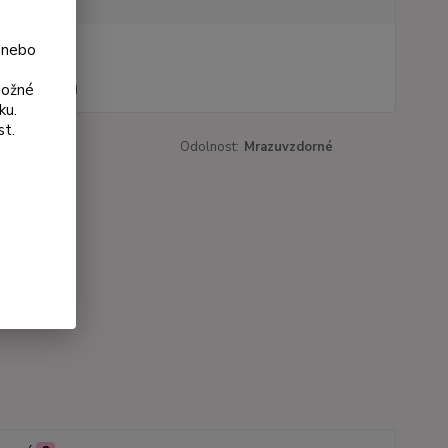
 nebo
na od
 Kč
možné
44 Kč
bez DPH
ku.
st.
roduktu:
729
Odolnost:
Mrazuvzdorné