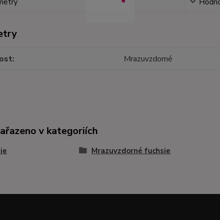
metry
Hodno
etry
ost
Mrazuvzdorné
zařazeno v kategoriích
ie
Mrazuvzdorné fuchsie