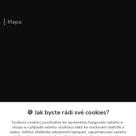
Mapa
🍪 Jak byste rádi své cookies?
Kontakty
Soubory cookies používáme ke správnému fungování našeho e-
+420 602 223 614
shopu a v případě vašeho souhlasu také ke sledování statistik o
webu, měření efektivity reklamních kampaní, zapamatování vašeho