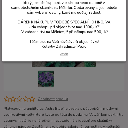
který je možné uplatnit v e-shopu nebo osobně v
samoobslužném skleníku na Mělníku. Obdarovaný si jednoduše
sám vybere rostliny, které mu udělají radost.
DÁREK K NÁKUPU V PODOBĚ SPECIÁLNÍHO HNOJIVA
- Na eshopu při objednávce nad 1000,- Kč
- V zahradnictví na Mělníce již při nákupu nad 500,- Kč.
Těšíme se na Vaši návštěvu či objednávku!
Kolektiv Zahradnictví Petro
Zavřít
Ohodnotit produkt
Platycodon grandiflorus 'Astra Blue' je trvalka s působivými modrými
zvonkovitými květy, které kvete od léta do podzimu. Vytváří kompaktní trs
zelených listů, je nenáročná, mrazuvzdorná a ideální pro skalničky,
záhony i nádoby. Zasíláme jako dobře zakořeněnou rostlinu v květináči