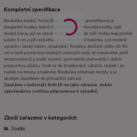
Kompletní specifikace
Boubelka modrá 'Astra Blue' (
Platycodon grandiflorus
) je
elegantní trvalka, která vyniká svými zvonkovitými květy syté
modré barvy, jež se otevírají od července do září. Květy mají průměr
kolem 5 cm a při rozkvětu připomínají malé balónky, což rostlině
vyneslo i český název „boubelka“. Rostlina dorůstá výšky 40–60
cm a tvoří pevné trsy lesklých zelených listů. Je nenáročná, plně
mrazuvzdorná a snáší slunné i polostinné stanoviště s dobře
propustnou půdou. Hodí se do trvalkových záhonů, skalek i do
nádob na terasy a balkony. Boubelka přitahuje motýly a je
skvělým doplňkem do přírodních zahrad.
Zasíláme v květináči 9×9×10 cm jako zdravou, dobře
zakořeněnou rostlinu připravenou k výsadbě.
Zboží zařazeno v kategoriích
Trvalky