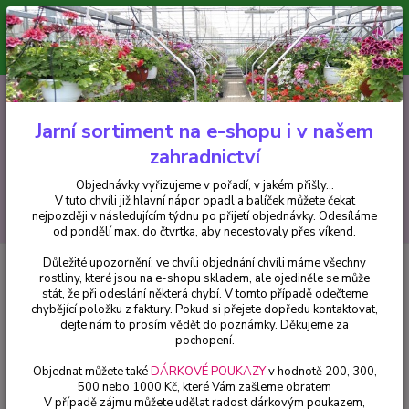
Minimální hodnota pro odeslání z e-shopu je 300 Kč.
V tuto chvíli již hlavní nápor objednávek opadl a balíček můžete čekat
nejpozději v následujícím týdnu po přijetí objednávky. Objednávky
vyřizujeme v pořadí, v jakém přišly...
0
ks
CZK
+420 602 223 614
za
0 Kč
Jarní sortiment na e-shopu i v našem
zahradnictví
Menu
Objednávky vyřizujeme v pořadí, v jakém přišly...
V tuto chvíli již hlavní nápor opadl a balíček můžete čekat
Hledat
nejpozději v následujícím týdnu po přijetí objednávky. Odesíláme
od pondělí max. do čtvrtka, aby necestovaly přes víkend.
Důležité upozornění: ve chvíli objednání chvíli máme všechny
Úvod
Trvalky
Boubelka modrá (Platycodon Astra Blue) - cena za kus v 3-
rostliny, které jsou na e-shopu skladem, ale ojediněle se může
kusovém balení
stát, že při odeslání některá chybí. V tomto případě odečteme
chybějící položku z faktury. Pokud si přejete dopředu kontaktovat,
Boubelka modrá (Platycodon
dejte nám to prosím vědět do poznámky. Děkujeme za
Astra Blue) - cena za kus v 3-
pochopení.
kusovém balení
Objednat můžete také
DÁRKOVÉ POUKAZY
v hodnotě 200, 300,
500 nebo 1000 Kč, které Vám zašleme obratem
V případě zájmu můžete udělat radost dárkovým poukazem,