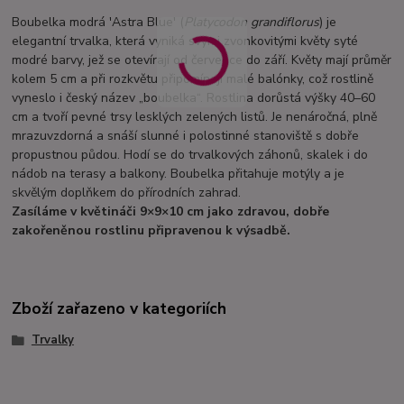
Boubelka modrá 'Astra Blue' (
Platycodon grandiflorus
) je
elegantní trvalka, která vyniká svými zvonkovitými květy syté
modré barvy, jež se otevírají od července do září. Květy mají průměr
kolem 5 cm a při rozkvětu připomínají malé balónky, což rostlině
vyneslo i český název „boubelka“. Rostlina dorůstá výšky 40–60
cm a tvoří pevné trsy lesklých zelených listů. Je nenáročná, plně
mrazuvzdorná a snáší slunné i polostinné stanoviště s dobře
propustnou půdou. Hodí se do trvalkových záhonů, skalek i do
nádob na terasy a balkony. Boubelka přitahuje motýly a je
skvělým doplňkem do přírodních zahrad.
Zasíláme v květináči 9×9×10 cm jako zdravou, dobře
zakořeněnou rostlinu připravenou k výsadbě.
Zboží zařazeno v kategoriích
Trvalky