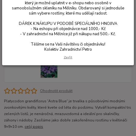
který je možné uplatnit v e-shopu nebo osobně v
samoobslužném skleníku na Mělníku. Obdarovaný si jednoduše
sám vybere rostliny, které mu udělají radost.
DÁREK K NÁKUPU V PODOBĚ SPECIÁLNÍHO HNOJIVA
- Na eshopu při objednávce nad 1000,- Kč
- V zahradnictví na Mělníce již při nákupu nad 500,- Kč.
Těšíme se na Vaši návštěvu či objednávku!
Kolektiv Zahradnictví Petro
Zavřít
Ohodnotit produkt
Platycodon grandiflorus 'Astra Blue' je trvalka s působivými modrými
zvonkovitými květy, které kvete od léta do podzimu. Vytváří kompaktní trs
zelených listů, je nenáročná, mrazuvzdorná a ideální pro skalničky,
záhony i nádoby. Zasíláme jako dobře zakořeněnou rostlinu v květináči
9×9×10 cm.
celý popis