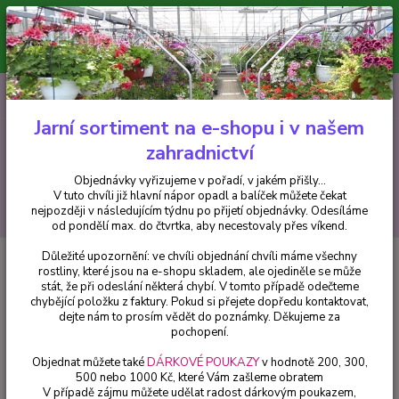
Minimální hodnota pro odeslání z e-shopu je 300 Kč.
V tuto chvíli již hlavní nápor objednávek opadl a balíček můžete čekat
nejpozději v následujícím týdnu po přijetí objednávky. Objednávky
vyřizujeme v pořadí, v jakém přišly...
0
ks
CZK
+420 602 223 614
za
0 Kč
Jarní sortiment na e-shopu i v našem
zahradnictví
Menu
Objednávky vyřizujeme v pořadí, v jakém přišly...
V tuto chvíli již hlavní nápor opadl a balíček můžete čekat
Hledat
nejpozději v následujícím týdnu po přijetí objednávky. Odesíláme
od pondělí max. do čtvrtka, aby necestovaly přes víkend.
Důležité upozornění: ve chvíli objednání chvíli máme všechny
Úvod
Trvalky
Boubelka modrá (Platycodon Astra Blue)
rostliny, které jsou na e-shopu skladem, ale ojediněle se může
stát, že při odeslání některá chybí. V tomto případě odečteme
Boubelka modrá (Platycodon
chybějící položku z faktury. Pokud si přejete dopředu kontaktovat,
Astra Blue)
dejte nám to prosím vědět do poznámky. Děkujeme za
pochopení.
Objednat můžete také
DÁRKOVÉ POUKAZY
v hodnotě 200, 300,
500 nebo 1000 Kč, které Vám zašleme obratem
V případě zájmu můžete udělat radost dárkovým poukazem,