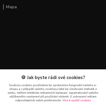
Mapa
🍪 Jak byste rádi své cookies?
Kontakty
Soubory cookies používáme ke správnému fungování našeho e-
+420 602 223 614
shopu a v případě vašeho souhlasu také ke sledování statistik o
webu, měření efektivity reklamních kampaní, zapamatování vašeho
oblíbeného nastavení při používání stránek, či zobrazení reklam
info@zahradnictvipetro.cz
odpovídajících vašim preferencím.
Více k využití cookies