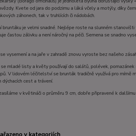
ékařský (Borago officinalis) je jednoletá bylina dorůstající výš
hvězdy. Kvete od jara do podzimu a láká včely a motýly, díky če
inkových záhonech, tak v truhlících či nádobách.
 bruntáku je velmi snadné. Nejlépe roste na slunném stanovišti
je častou zálivku a není náročný na péči. Semena se snadno vyse
se vysemení a na jaře v zahradě znovu vyroste bez našeho zása
 se mladé listy a květy používají do salátů, polévek, pomazánek
rupů. V lidovém léčitelství se brunták tradičně využívá pro mírně m
dýchacích cest a trávení.
zasíláme v květináči o průměru 9 cm, dobře připravené k dalšímu
zařazeno v kategoriích