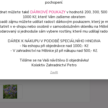
pochopení.
či tera
dnat můžete také
DÁRKOVÉ POUKAZY
v hodnotě 200, 300, 500
1000 Kč, které Vám zašleme obratem
Dos
ípadě zájmu můžete udělat radost dárkovým poukazem, který je 
latnit v e-shopu nebo osobně v samoobslužném skleníku na Mělní
Var
darovaný si jednoduše sám vybere rostliny, které mu udělají rado
DÁREK K NÁKUPU V PODOBĚ SPECIÁLNÍHO HNOJIVA
- Na eshopu při objednávce nad 1000,- Kč
49
- V zahradnictví na Mělníce již při nákupu nad 500,- Kč.
44 
Těšíme se na Vaši návštěvu či objednávku!
Kolektiv Zahradnictví Petro
Číslo p
Zavřít