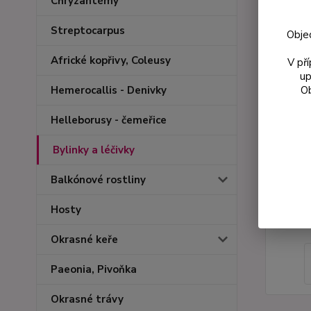
Chryzantémy
Streptocarpus
Obje
Africké kopřivy, Coleusy
V př
up
Ob
Hemerocallis - Denivky
Helleborusy - čemeřice
Bylinky a léčivky
Balkónové rostliny
Hosty
Okrasné keře
Paeonia, Pivoňka
Okrasné trávy