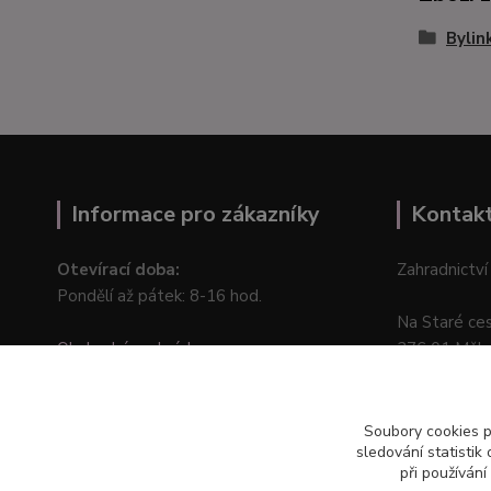
Bylin
Informace pro zákazníky
Kontak
Otevírací doba:
Zahradnictví
Pondělí až pátek: 8-16 hod.
Na Staré ce
Obchodní podmínky
276 01 Měln
Online odstoupení od kupní smlouvy
Soubory cookies 
sledování statisti
při používání