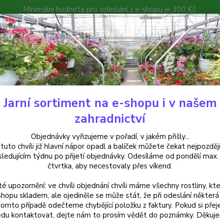
Minimální hodnota pro odeslání z e-shopu je 300 Kč.
íček můžete čekat nejpozději v následujícím týdnu po přijetí objedná
atalog
Poradna
Kontakty
Nevíte
Hledat
+420
Jarní sortiment na e-shopu i v našem
ylinky a léčivky
Borago officinalis-Brunták lékařský (Brunták lékařský) -
zahradnictví
go officinalis-Brunták lékařský 
Objednávky vyřizujeme v pořadí, v jakém přišly...
 tuto chvíli již hlavní nápor opadl a balíček můžete čekat nejpozději
ejně
sledujícím týdnu po přijetí objednávky. Odesíláme od pondělí max.
čtvrtka, aby necestovaly přes víkend.
té upozornění: ve chvíli objednání chvíli máme všechny rostliny, kte
Bruntá
shopu skladem, ale ojediněle se může stát, že při odeslání některá 
tomto případě odečteme chybějící položku z faktury. Pokud si přej
hvězdi
du kontaktovat, dejte nám to prosím vědět do poznámky. Děkuj
účinky 