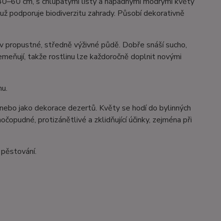
ky 40–60 cm, s chlupatými listy a nápadnými modrými květy
muž podporuje biodiverzitu zahrady. Působí dekorativně
 v propustné, středně výživné půdě. Dobře snáší sucho,
meňují, takže rostlinu lze každoročně doplnit novými
hu.
 nebo jako dekorace dezertů. Květy se hodí do bylinných
očopudné, protizánětlivé a zklidňující účinky, zejména při
 pěstování.