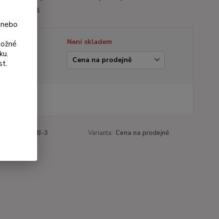
su.
celý popis
 nebo
tupnost
Není skladem
možné
ku.
ianta
st.
 Kč
Kč
bez DPH
roduktu:
167B-3
Varianta:
Cena na prodejně