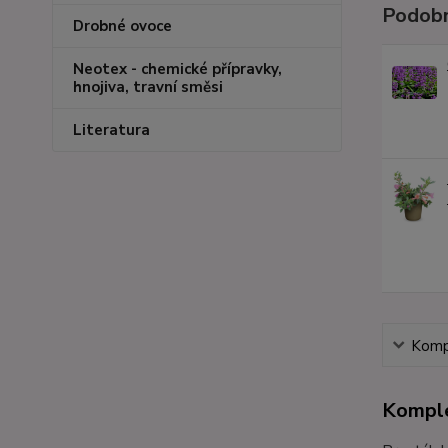
Podobn
Drobné ovoce
Neotex - chemické přípravky,
hnojiva, travní směsi
Literatura
Kompl
Komple