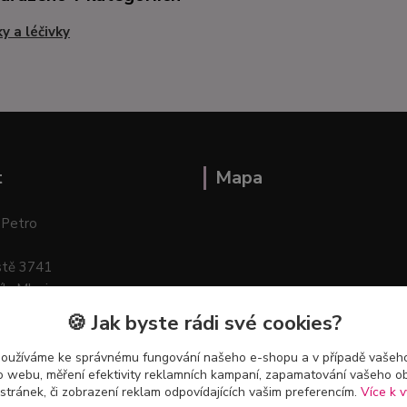
ky a léčivky
t
Mapa
 Petro
stě 3741
ík–Mlazice
🍪 Jak byste rádi své cookies?
používáme ke správnému fungování našeho e-shopu a v případě vašeho
k o webu, měření efektivity reklamních kampaní, zapamatování vašeho o
 stránek, či zobrazení reklam odpovídajících vašim preferencím.
Více k v