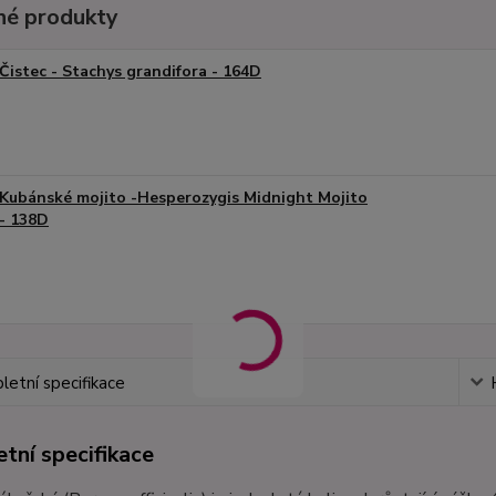
é produkty
Čistec - Stachys grandifora - 164D
Kubánské mojito -Hesperozygis Midnight Mojito
- 138D
etní specifikace
tní specifikace