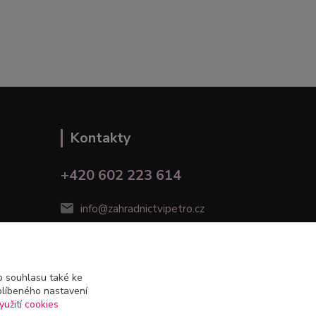
Kontakty
+420 602 223 614
info@zahradnictvipetro.cz
 souhlasu také ke
blíbeného nastavení
yužití cookies