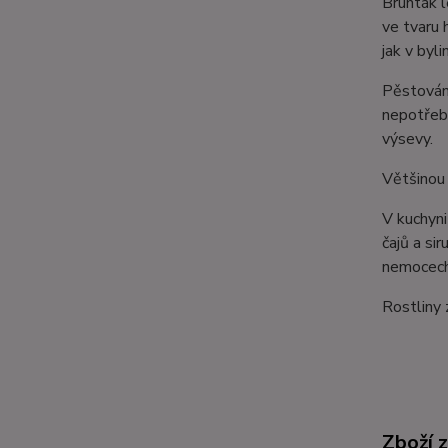
Brunták l
ve tvaru 
jak v byl
Pěstování
nepotřebu
výsevy.
Většinou 
V kuchyni
čajů a si
nemocech 
Rostliny 
Zboží 