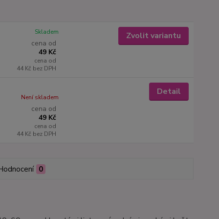
Skladem
Zvolit variantu
cena od
49 Kč
cena od
44 Kč
bez DPH
Detail
Není skladem
cena od
49 Kč
cena od
44 Kč
bez DPH
Hodnocení
0