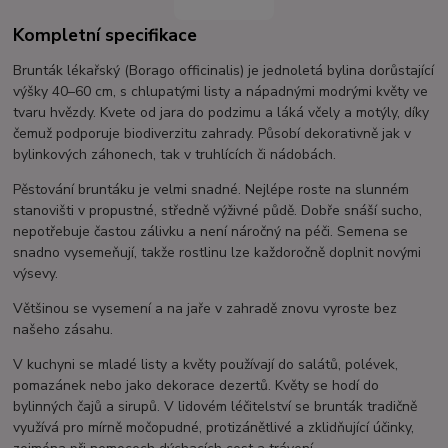
Kompletní specifikace
Brunták lékařský (Borago officinalis) je jednoletá bylina dorůstající
výšky 40–60 cm, s chlupatými listy a nápadnými modrými květy ve
tvaru hvězdy. Kvete od jara do podzimu a láká včely a motýly, díky
čemuž podporuje biodiverzitu zahrady. Působí dekorativně jak v
bylinkových záhonech, tak v truhlících či nádobách.
Pěstování bruntáku je velmi snadné. Nejlépe roste na slunném
stanovišti v propustné, středně výživné půdě. Dobře snáší sucho,
nepotřebuje častou zálivku a není náročný na péči. Semena se
snadno vysemeňují, takže rostlinu lze každoročně doplnit novými
výsevy.
Většinou se vysemení a na jaře v zahradě znovu vyroste bez
našeho zásahu.
V kuchyni se mladé listy a květy používají do salátů, polévek,
pomazánek nebo jako dekorace dezertů. Květy se hodí do
bylinných čajů a sirupů. V lidovém léčitelství se brunták tradičně
využívá pro mírně močopudné, protizánětlivé a zklidňující účinky,