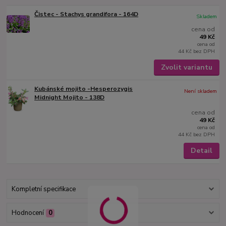
Čistec - Stachys grandifora - 164D
Skladem
cena od
49 Kč
cena od
44 Kč
bez DPH
Zvolit variantu
Kubánské mojito -Hesperozygis
Není skladem
Midnight Mojito - 138D
cena od
49 Kč
cena od
44 Kč
bez DPH
Detail
Kompletní specifikace
Hodnocení
0