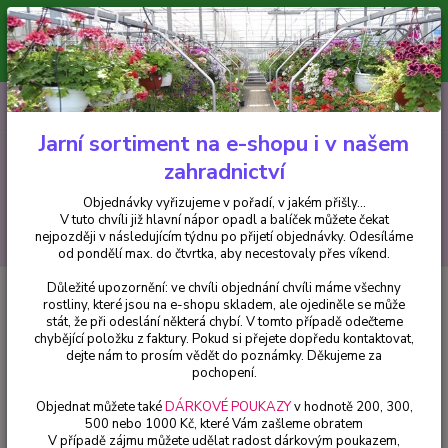
Minimální hodnota pro odeslání z e-shopu je 300 Kč.
V tuto chvíli již hlavní nápor objednávek opadl a balíček můžete čekat
nejpozději v následujícím týdnu po přijetí objednávky. Objednávky
vyřizujeme v pořadí, v jakém přišly...
0
ks
CZK
+420 602 223 614
za
0 Kč
Jarní sortiment na e-shopu i v našem
zahradnictví
Menu
Objednávky vyřizujeme v pořadí, v jakém přišly...
V tuto chvíli již hlavní nápor opadl a balíček můžete čekat
Hledat
nejpozději v následujícím týdnu po přijetí objednávky. Odesíláme
od pondělí max. do čtvrtka, aby necestovaly přes víkend.
Důležité upozornění: ve chvíli objednání chvíli máme všechny
Úvod
Bylinky a léčivky
Borago officinalis-Brunták lékařský (Brunták
rostliny, které jsou na e-shopu skladem, ale ojediněle se může
lékařský) - cena za kus v 3-kusovém balení
stát, že při odeslání některá chybí. V tomto případě odečteme
chybějící položku z faktury. Pokud si přejete dopředu kontaktovat,
Borago officinalis-Brunták
dejte nám to prosím vědět do poznámky. Děkujeme za
lékařský (Brunták lékařský) -
pochopení.
cena za kus v 3-kusovém balení
Objednat můžete také
DÁRKOVÉ POUKAZY
v hodnotě 200, 300,
500 nebo 1000 Kč, které Vám zašleme obratem
V případě zájmu můžete udělat radost dárkovým poukazem,