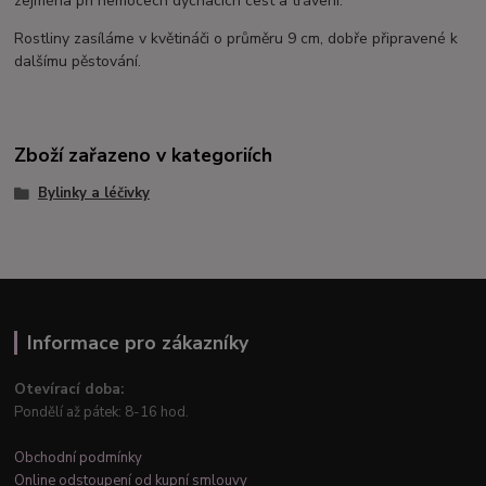
zejména při nemocech dýchacích cest a trávení.
Rostliny zasíláme v květináči o průměru 9 cm, dobře připravené k
dalšímu pěstování.
Zboží zařazeno v kategoriích
Bylinky a léčivky
Informace pro zákazníky
Otevírací doba:
Pondělí až pátek: 8-16 hod.
Obchodní podmínky
Online odstoupení od kupní smlouvy