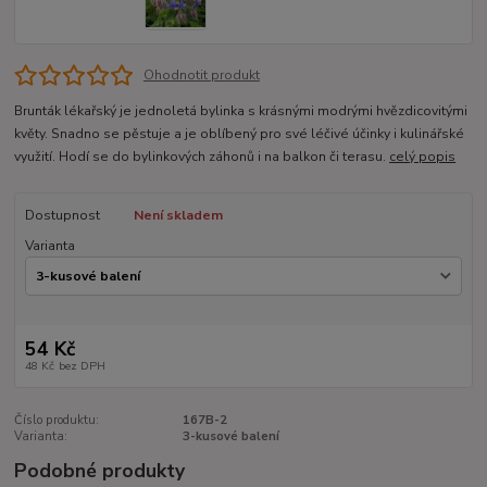
Ohodnotit produkt
Brunták lékařský je jednoletá bylinka s krásnými modrými hvězdicovitými
květy. Snadno se pěstuje a je oblíbený pro své léčivé účinky i kulinářské
využití. Hodí se do bylinkových záhonů i na balkon či terasu.
celý popis
Dostupnost
Není skladem
Varianta
54 Kč
48 Kč
bez DPH
Číslo produktu:
167B-2
Varianta:
3-kusové balení
Podobné produkty