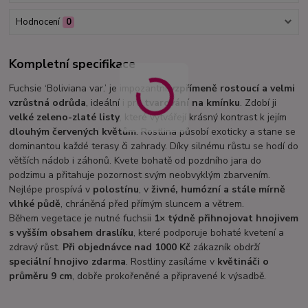
Hodnocení
0
Kompletní specifikace
Fuchsie ‘Boliviana var.’ je impozantní
vzpřímeně rostoucí a velmi
vzrůstná odrůda
, ideální i pro
tvarování na kmínku
. Zdobí ji
velké zeleno-zlaté listy
, které vytvářejí krásný kontrast k jejím
dlouhým červených květům
. Rostlina působí exoticky a stane se
dominantou každé terasy či zahrady. Díky silnému růstu se hodí do
větších nádob i záhonů. Kvete bohatě od pozdního jara do
podzimu a přitahuje pozornost svým neobvyklým zbarvením.
Nejlépe prospívá v
polostínu
, v
živné, humózní a stále mírně
vlhké půdě
, chráněná před přímým sluncem a větrem.
Během vegetace je nutné fuchsii
1× týdně přihnojovat hnojivem
s vyšším obsahem draslíku
, které podporuje bohaté kvetení a
zdravý růst.
Při objednávce nad 1000 Kč
zákazník obdrží
speciální hnojivo zdarma
. Rostliny zasíláme v
květináči o
průměru 9 cm
, dobře prokořeněné a připravené k výsadbě.