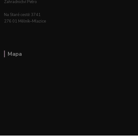
Zahradnictví Petro
Na Staré cestě 3741
276 01 Mělník–Mlazice
Mapa