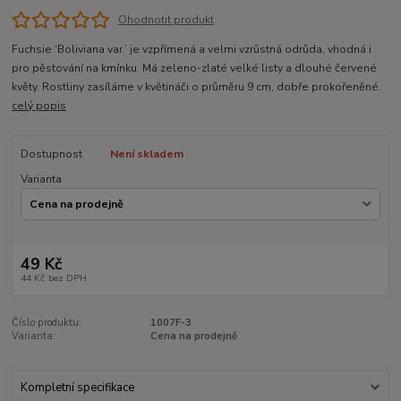
Ohodnotit produkt
Fuchsie ‘Boliviana var.’ je vzpřímená a velmi vzrůstná odrůda, vhodná i
pro pěstování na kmínku. Má zeleno-zlaté velké listy a dlouhé červené
květy. Rostliny zasíláme v květináči o průměru 9 cm, dobře prokořeněné.
celý popis
Dostupnost
Není skladem
Varianta
49 Kč
44 Kč
bez DPH
Číslo produktu:
1007F-3
Varianta:
Cena na prodejně
Kompletní specifikace