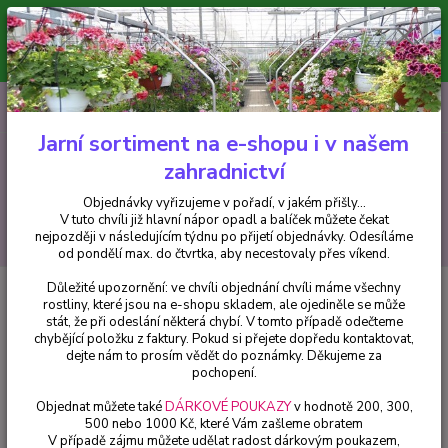
Minimální hodnota pro odeslání z e-shopu je 300 Kč.
V tuto chvíli již hlavní nápor objednávek opadl a balíček můžete čekat
nejpozději v následujícím týdnu po přijetí objednávky. Objednávky
vyřizujeme v pořadí, v jakém přišly...
0
ks
CZK
+420 602 223 614
za
0 Kč
Jarní sortiment na e-shopu i v našem
zahradnictví
Menu
Objednávky vyřizujeme v pořadí, v jakém přišly...
V tuto chvíli již hlavní nápor opadl a balíček můžete čekat
Hledat
nejpozději v následujícím týdnu po přijetí objednávky. Odesíláme
od pondělí max. do čtvrtka, aby necestovaly přes víkend.
Důležité upozornění: ve chvíli objednání chvíli máme všechny
Úvod
Fuchsie
Boliviána var. Fuchsie - cena na prodejně
rostliny, které jsou na e-shopu skladem, ale ojediněle se může
stát, že při odeslání některá chybí. V tomto případě odečteme
Boliviána var. Fuchsie - cena na
chybějící položku z faktury. Pokud si přejete dopředu kontaktovat,
prodejně
dejte nám to prosím vědět do poznámky. Děkujeme za
pochopení.
Objednat můžete také
DÁRKOVÉ POUKAZY
v hodnotě 200, 300,
500 nebo 1000 Kč, které Vám zašleme obratem
V případě zájmu můžete udělat radost dárkovým poukazem,