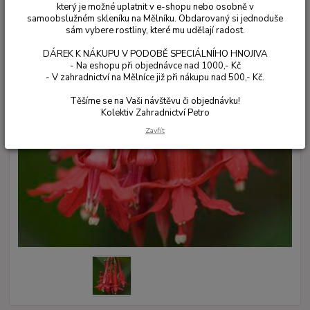
který je možné uplatnit v e-shopu nebo osobně v
samoobslužném skleníku na Mělníku. Obdarovaný si jednoduše
sám vybere rostliny, které mu udělají radost.
DÁREK K NÁKUPU V PODOBĚ SPECIÁLNÍHO HNOJIVA
- Na eshopu při objednávce nad 1000,- Kč
- V zahradnictví na Mělníce již při nákupu nad 500,- Kč.
Těšíme se na Vaši návštěvu či objednávku!
Kolektiv Zahradnictví Petro
Zavřít