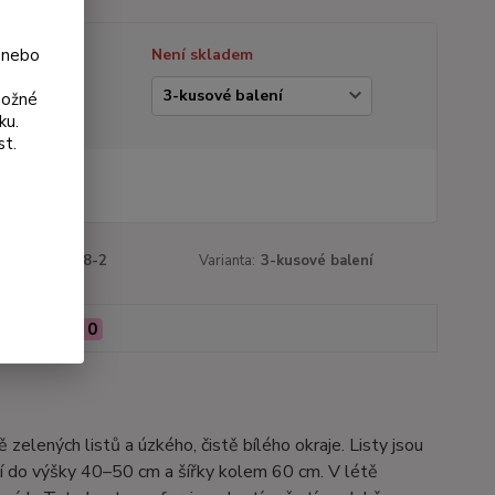
 nebo
tupnost
Není skladem
ianta
možné
ku.
st.
 Kč
Kč
bez DPH
roduktu:
3158-2
Varianta:
3-kusové balení
Hodnocení
0
elených listů a úzkého, čistě bílého okraje. Listy jsou
ící do výšky 40–50 cm a šířky kolem 60 cm. V létě