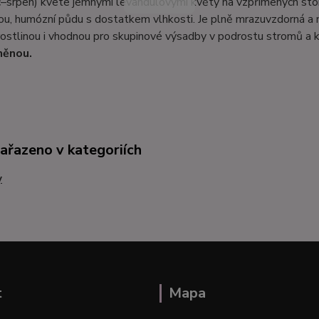
–srpen) kvete jemnými levandulovými květy na vzpřímených stonc
u, humózní půdu s dostatkem vlhkosti. Je plně mrazuvzdorná a nen
 rostlinou i vhodnou pro skupinové výsadby v podrostu stromů a 
něnou.
zařazeno v kategoriích
y
t
Mapa