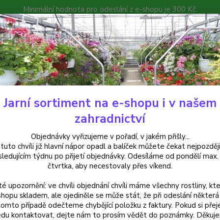
Minimální hodnota pro odeslání z e-shopu je 300 Kč.
íček můžete čekat nejpozději v následujícím týdnu po přijetí objedná
atalog
Poradna
Kontakty
Nevíte
Hledat
+420
Jarní sortiment na e-shopu i v našem
Hosty
Bohyška, Hosta Francee - cena za kus v 3-kusovém balení
zahradnictví
ška, Hosta Francee - cena za ku
Objednávky vyřizujeme v pořadí, v jakém přišly...
 tuto chvíli již hlavní nápor opadl a balíček můžete čekat nejpozději
sledujícím týdnu po přijetí objednávky. Odesíláme od pondělí max.
čtvrtka, aby necestovaly přes víkend.
Hosta 
té upozornění: ve chvíli objednání chvíli máme všechny rostliny, kte
bílým 
shopu skladem, ale ojediněle se může stát, že při odeslání některá 
Ideáln
tomto případě odečteme chybějící položku z faktury. Pokud si přej
solitér
du kontaktovat, dejte nám to prosím vědět do poznámky. Děkuj