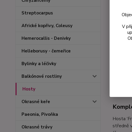
Chryzantémy
Streptocarpus
Obje
Africké kopřivy, Coleusy
V př
up
Ob
Hemerocallis - Denivky
Helleborusy - čemeřice
Bylinky a léčivky
Balkónové rostliny
Kompl
Hosty
Okrasné keře
Komple
Paeonia, Pivoňka
Hosta ‘Fr
středně v
Okrasné trávy