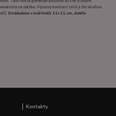
ích. Tato hosta preferuje polostín až stín a dobře
áročná na údržbu. Výrazný kontrast listů ji činí skvělou
keřů.
Dodáváme v květináči 11×11 cm, dobře
Kontakty