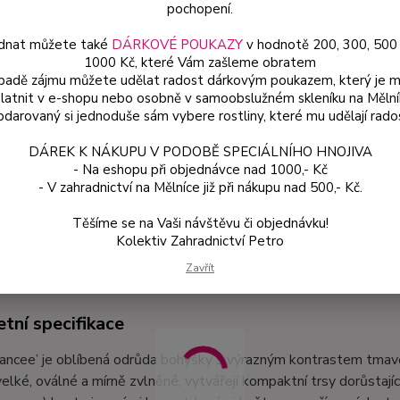
pochopení.
dnat můžete také
DÁRKOVÉ POUKAZY
v hodnotě 200, 300, 500
Dos
1000 Kč, které Vám zašleme obratem
Var
ípadě zájmu můžete udělat radost dárkovým poukazem, který je 
latnit v e-shopu nebo osobně v samoobslužném skleníku na Mělní
darovaný si jednoduše sám vybere rostliny, které mu udělají rado
89
DÁREK K NÁKUPU V PODOBĚ SPECIÁLNÍHO HNOJIVA
79 
- Na eshopu při objednávce nad 1000,- Kč
- V zahradnictví na Mělníce již při nákupu nad 500,- Kč.
Číslo p
Těšíme se na Vaši návštěvu či objednávku!
Kolektiv Zahradnictví Petro
etní specifikace
Zavřít
tní specifikace
ancee’ je oblíbená odrůda bohyšky s výrazným kontrastem tmavě z
elké, oválné a mírně zvlněné, vytvářejí kompaktní trsy dorůstaj