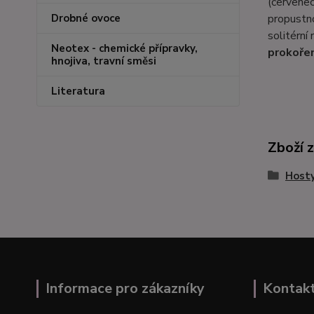
(červenec
Drobné ovoce
propustno
solitérní
Neotex - chemické přípravky,
prokoře
hnojiva, travní směsi
Literatura
Zboží 
Host
Informace pro zákazníky
Kontak