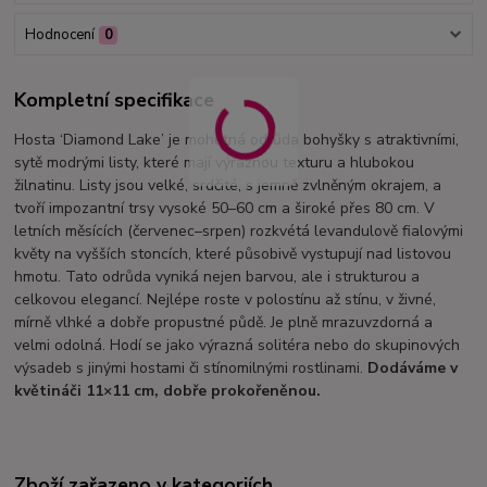
Hodnocení
0
Kompletní specifikace
Hosta ‘Diamond Lake’ je mohutná odrůda bohyšky s atraktivními,
sytě modrými listy, které mají výraznou texturu a hlubokou
žilnatinu. Listy jsou velké, srdčité, s jemně zvlněným okrajem, a
tvoří impozantní trsy vysoké 50–60 cm a široké přes 80 cm. V
letních měsících (červenec–srpen) rozkvétá levandulově fialovými
květy na vyšších stoncích, které působivě vystupují nad listovou
hmotu. Tato odrůda vyniká nejen barvou, ale i strukturou a
celkovou elegancí. Nejlépe roste v polostínu až stínu, v živné,
mírně vlhké a dobře propustné půdě. Je plně mrazuvzdorná a
velmi odolná. Hodí se jako výrazná solitéra nebo do skupinových
výsadeb s jinými hostami či stínomilnými rostlinami.
Dodáváme v
květináči 11×11 cm, dobře prokořeněnou.
Zboží zařazeno v kategoriích