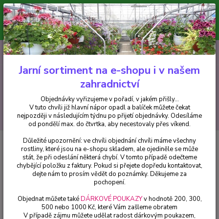
Minimální hodnota pro odeslání z e-shopu je 300 Kč.
V tuto chvíli již hlavní nápor objednávek opadl a balíček můžete čekat
nejpozději v následujícím týdnu po přijetí objednávky. Objednávky
vyřizujeme v pořadí, v jakém přišly...
0
ks
CZK
+420 602 223 614
za
0 Kč
Jarní sortiment na e-shopu i v našem
zahradnictví
Menu
Objednávky vyřizujeme v pořadí, v jakém přišly...
V tuto chvíli již hlavní nápor opadl a balíček můžete čekat
Hledat
nejpozději v následujícím týdnu po přijetí objednávky. Odesíláme
od pondělí max. do čtvrtka, aby necestovaly přes víkend.
Důležité upozornění: ve chvíli objednání chvíli máme všechny
Úvod
Hosty
Bohyška, Hosta Diamond Lake - cena za kus v 3-kusovém
rostliny, které jsou na e-shopu skladem, ale ojediněle se může
balení
stát, že při odeslání některá chybí. V tomto případě odečteme
chybějící položku z faktury. Pokud si přejete dopředu kontaktovat,
Bohyška, Hosta Diamond Lake -
dejte nám to prosím vědět do poznámky. Děkujeme za
cena za kus v 3-kusovém balení
pochopení.
Objednat můžete také
DÁRKOVÉ POUKAZY
v hodnotě 200, 300,
500 nebo 1000 Kč, které Vám zašleme obratem
V případě zájmu můžete udělat radost dárkovým poukazem,