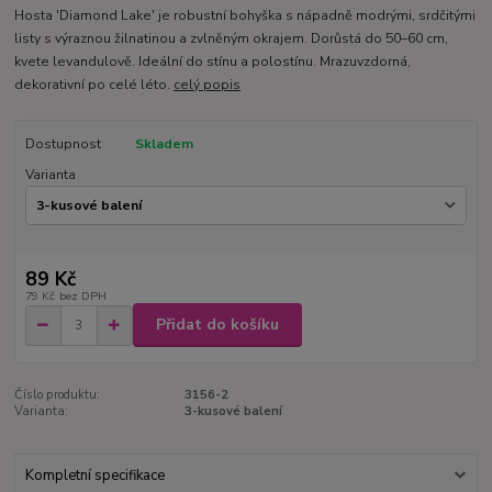
Hosta 'Diamond Lake' je robustní bohyška s nápadně modrými, srdčitými
listy s výraznou žilnatinou a zvlněným okrajem. Dorůstá do 50–60 cm,
kvete levandulově. Ideální do stínu a polostínu. Mrazuvzdorná,
dekorativní po celé léto.
celý popis
Dostupnost
Skladem
Varianta
89 Kč
79 Kč
bez DPH
Přidat do košíku
Číslo produktu:
3156-2
Varianta:
3-kusové balení
Kompletní specifikace