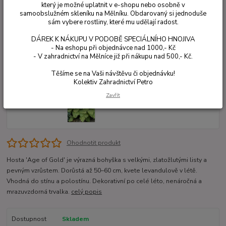
který je možné uplatnit v e-shopu nebo osobně v
samoobslužném skleníku na Mělníku. Obdarovaný si jednoduše
sám vybere rostliny, které mu udělají radost.
DÁREK K NÁKUPU V PODOBĚ SPECIÁLNÍHO HNOJIVA
- Na eshopu při objednávce nad 1000,- Kč
- V zahradnictví na Mělníce již při nákupu nad 500,- Kč.
Těšíme se na Vaši návštěvu či objednávku!
Kolektiv Zahradnictví Petro
Zavřít
Ohodnotit produkt
Hosta 'Age of Gold' je výrazná bohyška s velkými, zlatožlutými listy a
pevným vzrůstem. Dorůstá až 50–60 cm, kvete levandulově v létě.
Vhodná do stínu a polostínu. Dekorativní po celé léto, nenáročná a
mrazuvzdorná trvalka.
celý popis
Dostupnost
Skladem