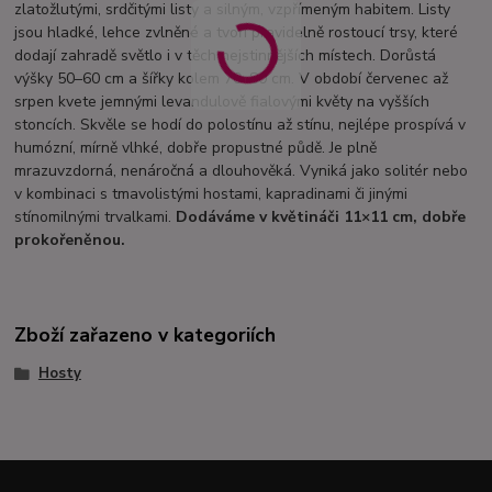
zlatožlutými, srdčitými listy a silným, vzpřímeným habitem. Listy
jsou hladké, lehce zvlněné a tvoří pravidelně rostoucí trsy, které
dodají zahradě světlo i v těch nejstinnějších místech. Dorůstá
výšky 50–60 cm a šířky kolem 70–80 cm. V období červenec až
srpen kvete jemnými levandulově fialovými květy na vyšších
stoncích. Skvěle se hodí do polostínu až stínu, nejlépe prospívá v
humózní, mírně vlhké, dobře propustné půdě. Je plně
mrazuvzdorná, nenáročná a dlouhověká. Vyniká jako solitér nebo
v kombinaci s tmavolistými hostami, kapradinami či jinými
stínomilnými trvalkami.
Dodáváme v květináči 11×11 cm, dobře
prokořeněnou.
Zboží zařazeno v kategoriích
Hosty