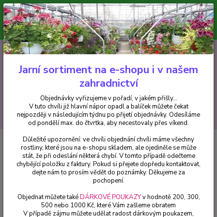
Minimální hodnota pro odeslání z e-shopu je 300 Kč.
V tuto chvíli již hlavní nápor objednávek opadl a balíček můžete čekat
nejpozději v následujícím týdnu po přijetí objednávky. Objednávky
vyřizujeme v pořadí, v jakém přišly...
0
ks
CZK
+420 602 223 614
za
0 Kč
Jarní sortiment na e-shopu i v našem
zahradnictví
Menu
Objednávky vyřizujeme v pořadí, v jakém přišly...
V tuto chvíli již hlavní nápor opadl a balíček můžete čekat
Hledat
nejpozději v následujícím týdnu po přijetí objednávky. Odesíláme
od pondělí max. do čtvrtka, aby necestovaly přes víkend.
Důležité upozornění: ve chvíli objednání chvíli máme všechny
Úvod
Hosty
Bohyška, Hosta Age of Gold 3155
rostliny, které jsou na e-shopu skladem, ale ojediněle se může
stát, že při odeslání některá chybí. V tomto případě odečteme
Bohyška, Hosta Age of Gold 3155
chybějící položku z faktury. Pokud si přejete dopředu kontaktovat,
dejte nám to prosím vědět do poznámky. Děkujeme za
pochopení.
Objednat můžete také
DÁRKOVÉ POUKAZY
v hodnotě 200, 300,
500 nebo 1000 Kč, které Vám zašleme obratem
V případě zájmu můžete udělat radost dárkovým poukazem,