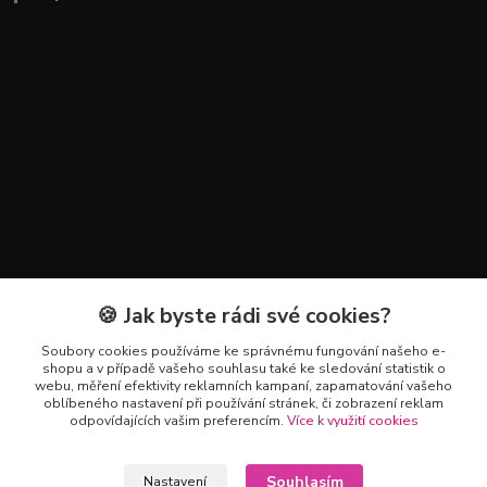
🍪 Jak byste rádi své cookies?
Kontakty
Soubory cookies používáme ke správnému fungování našeho e-
+420 602 223 614
shopu a v případě vašeho souhlasu také ke sledování statistik o
webu, měření efektivity reklamních kampaní, zapamatování vašeho
oblíbeného nastavení při používání stránek, či zobrazení reklam
info@zahradnictvipetro.cz
odpovídajících vašim preferencím.
Více k využití cookies
Souhlasím
Nastavení