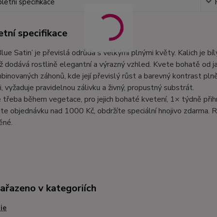
etní specifikace
tní specifikace
Blue Satin’ je převislá odrůda s velkými plnými květy. Kalich je
ož dodává rostlině elegantní a výrazný vzhled. Kvete bohatě od j
inovaných záhonů, kde její převislý růst a barevný kontrast pln
i, vyžaduje pravidelnou zálivku a živný, propustný substrát.
e třeba během vegetace, pro jejich bohaté kvetení, 1× týdně při
te objednávku nad 1000 Kč, obdržíte speciální hnojivo zdarma. R
ěné.
zařazeno v kategoriích
ie