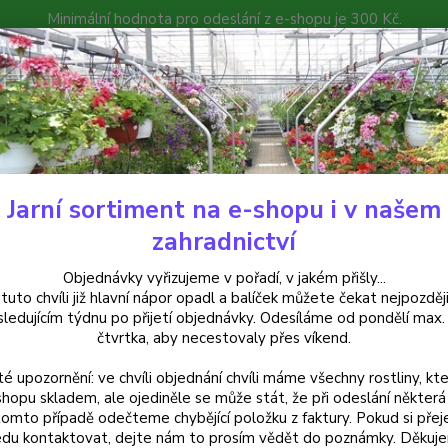
Minimální hodnota pro odeslání z e-shopu je 300 Kč.
íček můžete čekat nejpozději v následujícím týdnu po přijetí objedná
atalog
Poradna
Kontakty
Nevíte
Hledat
+420
Jarní sortiment na e-shopu i v našem
uchsie
Blue Satin Fuchsie - cena za kus v 3-kusovém balení
zahradnictví
 Satin Fuchsie - cena za kus v 
Objednávky vyřizujeme v pořadí, v jakém přišly...
 tuto chvíli již hlavní nápor opadl a balíček můžete čekat nejpozději
sledujícím týdnu po přijetí objednávky. Odesíláme od pondělí max.
čtvrtka, aby necestovaly přes víkend.
Blue Sa
té upozornění: ve chvíli objednání chvíli máme všechny rostliny, kte
bílo-n
shopu skladem, ale ojediněle se může stát, že při odeslání některá 
kontra
tomto případě odečteme chybějící položku z faktury. Pokud si přej
celý p
du kontaktovat, dejte nám to prosím vědět do poznámky. Děkuj