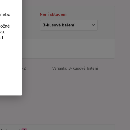
 nebo
tupnost
Není skladem
ianta
možné
ku.
st.
 Kč
Kč
bez DPH
roduktu:
951-2
Varianta:
3-kusové balení