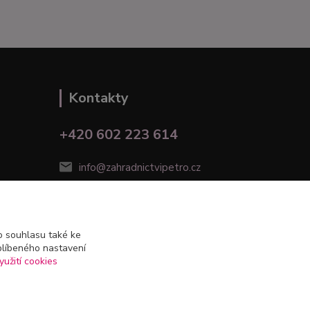
Kontakty
+420 602 223 614
info@zahradnictvipetro.cz
 souhlasu také ke
blíbeného nastavení
yužití cookies