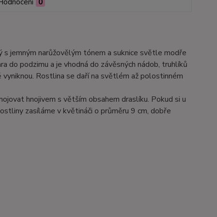
Hodnocení
0
 bílý s jemným narůžovělým tónem a suknice světle modře
ara do podzimu a je vhodná do závěsných nádob, truhlíků
ě vyniknou. Rostlina se daří na světlém až polostinném
hnojovat hnojivem s větším obsahem draslíku. Pokud si u
ostliny zasíláme v květináči o průměru 9 cm, dobře