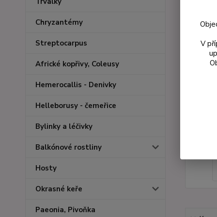
Trvalky
Chryzantémy
Obje
Streptocarpus
V př
up
Ob
Africké kopřivy, Coleusy
Hemerocallis - Denivky
Helleborusy - čemeřice
Bylinky a léčivky
Balkónové rostliny
Hosty
Okrasné keře
Paeonia, Pivoňka