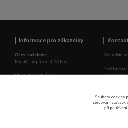
Informace pro zákazníky
Kontak
Otevírací doba:
Zahradnictví
Pondělí až pátek: 8-16 hod.
Na Staré ce
Obchodní podmínky
276 01 Měln
Online odstoupení od kupní smlouvy
Soubory cookies 
sledování statisti
při používání