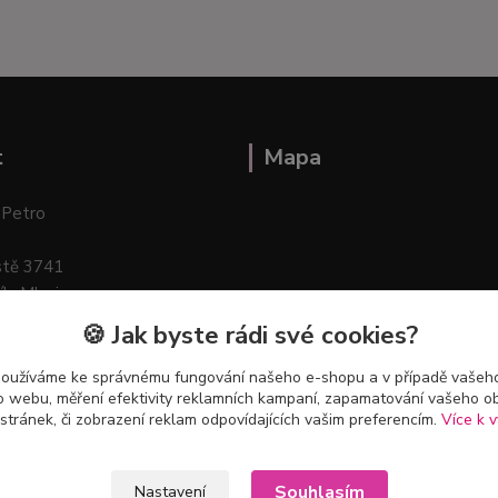
t
Mapa
 Petro
stě 3741
ík–Mlazice
🍪 Jak byste rádi své cookies?
používáme ke správnému fungování našeho e-shopu a v případě vašeho
k o webu, měření efektivity reklamních kampaní, zapamatování vašeho o
 stránek, či zobrazení reklam odpovídajících vašim preferencím.
Více k v
Souhlasím
Nastavení