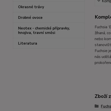
Kompl
Okrasné trávy
Komple
Drobné ovoce
Fuchsia ‘
Neotex - chemické přípravky,
žíhaná, c
hnojiva, travní směsi
nebo komb
Literatura
stanovišt
Fuchsie j
nás udělá
prokořen
Zboží 
Fuchs