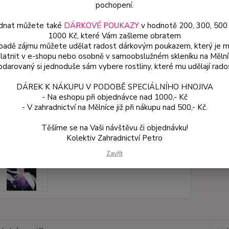
pochopení.
dnat můžete také
DÁRKOVÉ POUKAZY
v hodnotě 200, 300, 500
Dos
1000 Kč, které Vám zašleme obratem
Var
ípadě zájmu můžete udělat radost dárkovým poukazem, který je 
latnit v e-shopu nebo osobně v samoobslužném skleníku na Mělní
darovaný si jednoduše sám vybere rostliny, které mu udělají rado
54
DÁREK K NÁKUPU V PODOBĚ SPECIÁLNÍHO HNOJIVA
48 
- Na eshopu při objednávce nad 1000,- Kč
- V zahradnictví na Mělníce již při nákupu nad 500,- Kč.
Číslo p
Těšíme se na Vaši návštěvu či objednávku!
Kolektiv Zahradnictví Petro
Zavřít