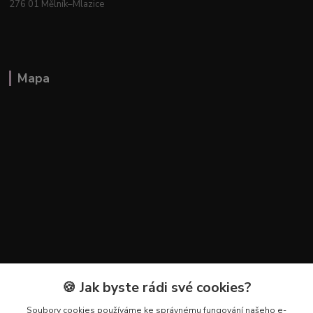
276 01 Mělník–Mlazice
Mapa
🍪 Jak byste rádi své cookies?
Kontakty
Soubory cookies používáme ke správnému fungování našeho e-