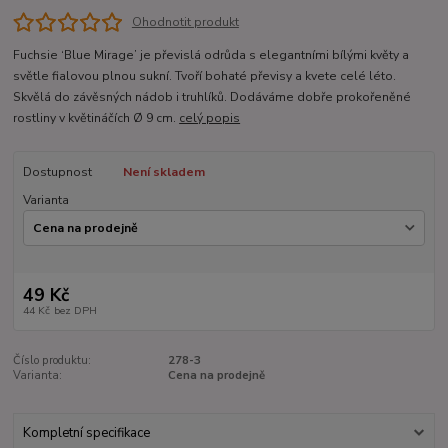
Ohodnotit produkt
Fuchsie ‘Blue Mirage’ je převislá odrůda s elegantními bílými květy a
světle fialovou plnou sukní. Tvoří bohaté převisy a kvete celé léto.
Skvělá do závěsných nádob i truhlíků. Dodáváme dobře prokořeněné
rostliny v květináčích Ø 9 cm.
celý popis
Dostupnost
Není skladem
Varianta
49 Kč
44 Kč
bez DPH
Číslo produktu:
278-3
Varianta:
Cena na prodejně
Kompletní specifikace