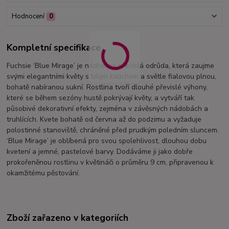
Hodnocení
0
Kompletní specifikace
Fuchsie ‘Blue Mirage’ je nádherná převislá odrůda, která zaujme
svými elegantními květy s bílým kalichem a světle fialovou plnou,
bohatě nabíranou sukní. Rostlina tvoří dlouhé převislé výhony,
které se během sezóny hustě pokrývají květy, a vytváří tak
působivé dekorativní efekty, zejména v závěsných nádobách a
truhlících. Kvete bohatě od června až do podzimu a vyžaduje
polostinné stanoviště, chráněné před prudkým poledním sluncem.
‘Blue Mirage’ je oblíbená pro svou spolehlivost, dlouhou dobu
kvetení a jemné, pastelové barvy. Dodáváme ji jako dobře
prokořeněnou rostlinu v květináči o průměru 9 cm, připravenou k
okamžitému pěstování.
Zboží zařazeno v kategoriích