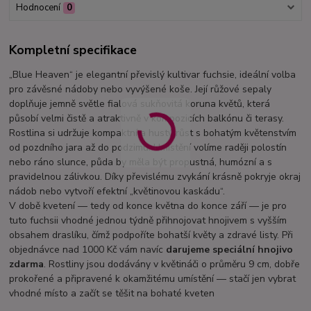
Hodnocení
0
Kompletní specifikace
„Blue Heaven“ je elegantní převislý kultivar fuchsie, ideální volba
pro závěsné nádoby nebo vyvýšené koše. Její růžové sepaly
doplňuje jemně světle fialová sukňovitá koruna květů, která
působí velmi čistě a atraktivně v kompozicích balkónu či terasy.
Rostlina si udržuje kompaktní a hustý růst s bohatým květenstvím
od pozdního jara až do podzimu. Umístění volíme raději polostín
nebo ráno slunce, půda by měla být propustná, humózní a s
pravidelnou zálivkou. Díky převislému zvykání krásně pokryje okraj
nádob nebo vytvoří efektní „květinovou kaskádu“.
V době kvetení — tedy od konce května do konce září — je pro
tuto fuchsii vhodné jednou týdně přihnojovat hnojivem s vyšším
obsahem draslíku, čímž podpoříte bohatší květy a zdravé listy. Při
objednávce nad 1000 Kč vám navíc
darujeme speciální hnojivo
zdarma
. Rostliny jsou dodávány v květináči o průměru 9 cm, dobře
prokořené a připravené k okamžitému umístění — stačí jen vybrat
vhodné místo a začít se těšit na bohaté kveten