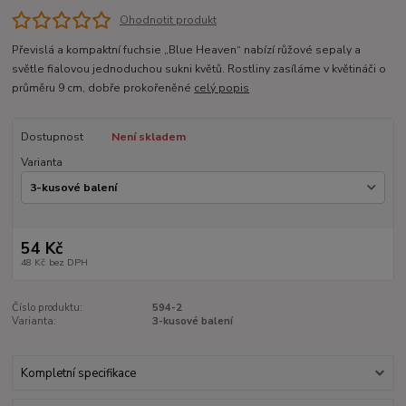
Ohodnotit produkt
Převislá a kompaktní fuchsie „Blue Heaven“ nabízí růžové sepaly a
světle fialovou jednoduchou sukni květů. Rostliny zasíláme v květináči o
průměru 9 cm, dobře prokořeněné
celý popis
Dostupnost
Není skladem
Varianta
54 Kč
48 Kč
bez DPH
Číslo produktu:
594-2
Varianta:
3-kusové balení
Kompletní specifikace