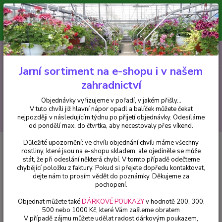
Minimální hodnota pro odeslání z e-shopu je 300 Kč.
V tuto chvíli již hlavní nápor objednávek opadl a balíček můžete čekat
nejpozději v následujícím týdnu po přijetí objednávky. Objednávky
vyřizujeme v pořadí, v jakém přišly...
0
ks
CZK
+420 602 223 614
za
0 Kč
Jarní sortiment na e-shopu i v našem
zahradnictví
Menu
Objednávky vyřizujeme v pořadí, v jakém přišly...
V tuto chvíli již hlavní nápor opadl a balíček můžete čekat
Hledat
nejpozději v následujícím týdnu po přijetí objednávky. Odesíláme
od pondělí max. do čtvrtka, aby necestovaly přes víkend.
Důležité upozornění: ve chvíli objednání chvíli máme všechny
Úvod
Fuchsie
Blue Heaven Fuchsie - cena za kus v 3-kusovém balení
rostliny, které jsou na e-shopu skladem, ale ojediněle se může
stát, že při odeslání některá chybí. V tomto případě odečteme
Blue Heaven Fuchsie - cena za
chybějící položku z faktury. Pokud si přejete dopředu kontaktovat,
kus v 3-kusovém balení
dejte nám to prosím vědět do poznámky. Děkujeme za
pochopení.
Objednat můžete také
DÁRKOVÉ POUKAZY
v hodnotě 200, 300,
500 nebo 1000 Kč, které Vám zašleme obratem
V případě zájmu můžete udělat radost dárkovým poukazem,