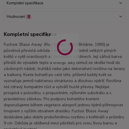
Kompletní specifikace
Hodnocení
0
Kompletní specifikace
Fuchsie ‘Blaze Away’ (Roy Sinton, Velká Británie, 1995) je
působivá převislá odrůda s množstvím středně velkých plných
květů v sytě oranžových až červených odstínech. Její zářivá barva
přináší do výsadeb teplo a energii, díky čemuž se skvěle hodí do
závěsných nádob, truhlíků nebo jako dekorativní rostlina na terasy
a balkony. Kvete bohatě po celé léto, přičemž každý květ se
vyznačuje jemně nabíranou strukturou a dlouhou výdrží. Rostlina
má zdravý, kompaktní růst a vytváří husté převisy. Nejlépe
prospívá v polostínu, v propustném, výživném substrátu a s
pravidelnou zálivkou. Pro podporu bohatého kvetení
doporučujeme během vegetace alespoň jednou týdně přihnojovat
hnojivem s vyšším obsahem draslíku. Fuchsii ‘Blaze Away’
dodáváme jako dobře prokořeněnou rostlinu v květináči o průměru
9 cm. Odrůda je oblíbená mezi pěstiteli pro svou živou barvu a