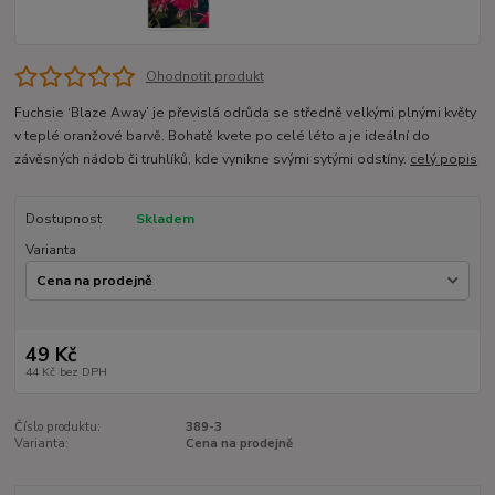
Ohodnotit produkt
Fuchsie ‘Blaze Away’ je převislá odrůda se středně velkými plnými květy
v teplé oranžové barvě. Bohatě kvete po celé léto a je ideální do
závěsných nádob či truhlíků, kde vynikne svými sytými odstíny.
celý popis
Dostupnost
Skladem
Varianta
49 Kč
44 Kč
bez DPH
Číslo produktu:
389-3
Varianta:
Cena na prodejně