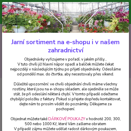
Minimální hodnota pro odeslání z e-shopu je 300 Kč.
V tuto chvíli již hlavní nápor objednávek opadl a balíček můžete čekat
nejpozději v následujícím týdnu po přijetí objednávky. Objednávky
vyřizujeme v pořadí, v jakém přišly...
0
ks
CZK
+420 602 223 614
za
0 Kč
Jarní sortiment na e-shopu i v našem
zahradnictví
Menu
Objednávky vyřizujeme v pořadí, v jakém přišly...
V tuto chvíli již hlavní nápor opadl a balíček můžete čekat
Hledat
nejpozději v následujícím týdnu po přijetí objednávky. Odesíláme
od pondělí max. do čtvrtka, aby necestovaly přes víkend.
Důležité upozornění: ve chvíli objednání chvíli máme všechny
Úvod
Fuchsie
Blaze Away Fuchsie (Šl. Roy Sinton, GB, 1995) - cena na
rostliny, které jsou na e-shopu skladem, ale ojediněle se může
prodejně
stát, že při odeslání některá chybí. V tomto případě odečteme
chybějící položku z faktury. Pokud si přejete dopředu kontaktovat,
Blaze Away Fuchsie (Šl. Roy
dejte nám to prosím vědět do poznámky. Děkujeme za
Sinton, GB, 1995) - cena na
pochopení.
prodejně
Objednat můžete také
DÁRKOVÉ POUKAZY
v hodnotě 200, 300,
500 nebo 1000 Kč, které Vám zašleme obratem
V případě zájmu můžete udělat radost dárkovým poukazem,