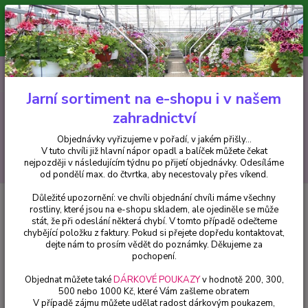
Minimální hodnota pro odeslání z e-shopu je 300 Kč.
V tuto chvíli již hlavní nápor objednávek opadl a balíček můžete čekat
nejpozději v následujícím týdnu po přijetí objednávky. Objednávky
vyřizujeme v pořadí, v jakém přišly...
0
ks
CZK
+420 602 223 614
za
0 Kč
Jarní sortiment na e-shopu i v našem
zahradnictví
Menu
Objednávky vyřizujeme v pořadí, v jakém přišly...
V tuto chvíli již hlavní nápor opadl a balíček můžete čekat
Hledat
nejpozději v následujícím týdnu po přijetí objednávky. Odesíláme
od pondělí max. do čtvrtka, aby necestovaly přes víkend.
Důležité upozornění: ve chvíli objednání chvíli máme všechny
Úvod
Fuchsie
Billy Fuchsie 536
rostliny, které jsou na e-shopu skladem, ale ojediněle se může
stát, že při odeslání některá chybí. V tomto případě odečteme
Billy Fuchsie 536
chybějící položku z faktury. Pokud si přejete dopředu kontaktovat,
dejte nám to prosím vědět do poznámky. Děkujeme za
pochopení.
Objednat můžete také
DÁRKOVÉ POUKAZY
v hodnotě 200, 300,
500 nebo 1000 Kč, které Vám zašleme obratem
V případě zájmu můžete udělat radost dárkovým poukazem,