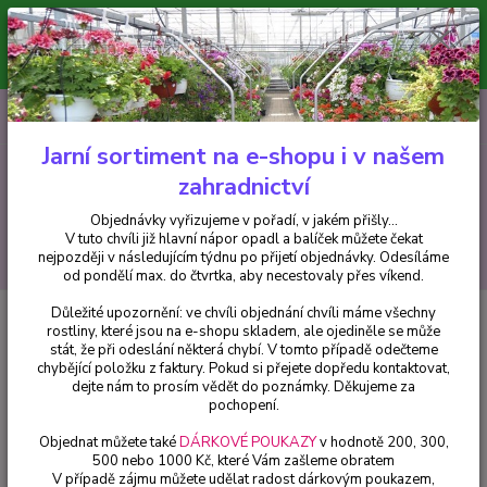
Minimální hodnota pro odeslání z e-shopu je 300 Kč.
V tuto chvíli již hlavní nápor objednávek opadl a balíček můžete čekat
nejpozději v následujícím týdnu po přijetí objednávky. Objednávky
vyřizujeme v pořadí, v jakém přišly...
0
ks
CZK
+420 602 223 614
za
0 Kč
Jarní sortiment na e-shopu i v našem
zahradnictví
Menu
Objednávky vyřizujeme v pořadí, v jakém přišly...
V tuto chvíli již hlavní nápor opadl a balíček můžete čekat
Hledat
nejpozději v následujícím týdnu po přijetí objednávky. Odesíláme
od pondělí max. do čtvrtka, aby necestovaly přes víkend.
Důležité upozornění: ve chvíli objednání chvíli máme všechny
Úvod
Fuchsie
Bernisser Hardy Fuchsie-mrazuvzdorná - cena za kus v 3-
rostliny, které jsou na e-shopu skladem, ale ojediněle se může
kusovém balení
stát, že při odeslání některá chybí. V tomto případě odečteme
chybějící položku z faktury. Pokud si přejete dopředu kontaktovat,
Bernisser Hardy Fuchsie-
dejte nám to prosím vědět do poznámky. Děkujeme za
mrazuvzdorná - cena za kus v 3-
pochopení.
kusovém balení
Objednat můžete také
DÁRKOVÉ POUKAZY
v hodnotě 200, 300,
500 nebo 1000 Kč, které Vám zašleme obratem
V případě zájmu můžete udělat radost dárkovým poukazem,