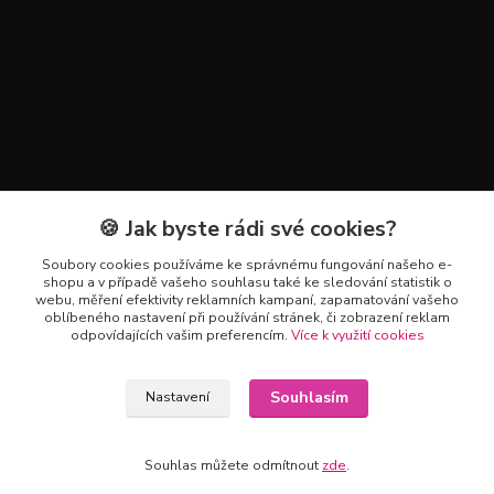
🍪 Jak byste rádi své cookies?
Kontakty
Soubory cookies používáme ke správnému fungování našeho e-
+420 602 223 614
shopu a v případě vašeho souhlasu také ke sledování statistik o
webu, měření efektivity reklamních kampaní, zapamatování vašeho
oblíbeného nastavení při používání stránek, či zobrazení reklam
info@zahradnictvipetro.cz
odpovídajících vašim preferencím.
Více k využití cookies
Souhlasím
Nastavení
Souhlas můžete odmítnout
zde
.
Vytvořeno na
Eshop-rychle.cz