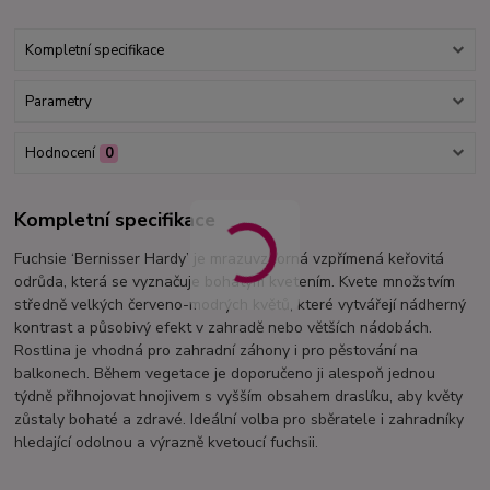
Kompletní specifikace
Parametry
Hodnocení
0
Kompletní specifikace
Fuchsie ‘Bernisser Hardy’ je mrazuvzdorná vzpřímená keřovitá
odrůda, která se vyznačuje bohatým kvetením. Kvete množstvím
středně velkých červeno-modrých květů, které vytvářejí nádherný
kontrast a působivý efekt v zahradě nebo větších nádobách.
Rostlina je vhodná pro zahradní záhony i pro pěstování na
balkonech. Během vegetace je doporučeno ji alespoň jednou
týdně přihnojovat hnojivem s vyšším obsahem draslíku, aby květy
zůstaly bohaté a zdravé. Ideální volba pro sběratele i zahradníky
hledající odolnou a výrazně kvetoucí fuchsii.