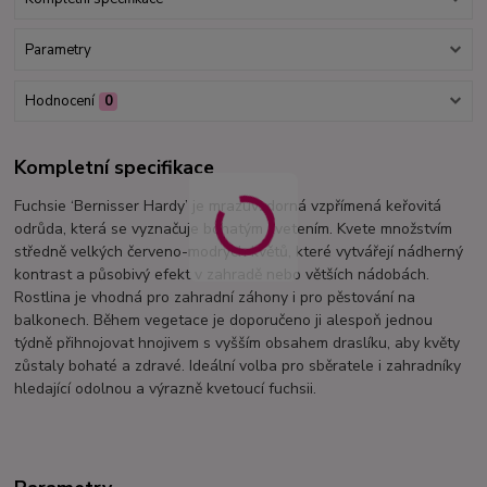
Parametry
Hodnocení
0
Kompletní specifikace
Fuchsie ‘Bernisser Hardy’ je mrazuvzdorná vzpřímená keřovitá
odrůda, která se vyznačuje bohatým kvetením. Kvete množstvím
středně velkých červeno-modrých květů, které vytvářejí nádherný
kontrast a působivý efekt v zahradě nebo větších nádobách.
Rostlina je vhodná pro zahradní záhony i pro pěstování na
balkonech. Během vegetace je doporučeno ji alespoň jednou
týdně přihnojovat hnojivem s vyšším obsahem draslíku, aby květy
zůstaly bohaté a zdravé. Ideální volba pro sběratele i zahradníky
hledající odolnou a výrazně kvetoucí fuchsii.