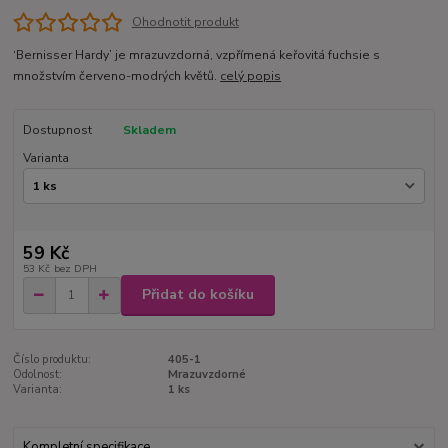
Ohodnotit produkt
‘Bernisser Hardy’ je mrazuvzdorná, vzpřímená keřovitá fuchsie s
množstvím červeno-modrých květů.
celý popis
Dostupnost
Skladem
Varianta
59 Kč
53 Kč
bez DPH
Přidat do košíku
Číslo produktu:
405-1
Odolnost:
Mrazuvzdorné
Varianta:
1 ks
Kompletní specifikace