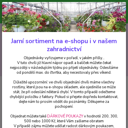
Minimální hodnota pro odeslání z e-shopu je 300 Kč.
V tuto chvíli již hlavní nápor objednávek opadl a balíček můžete čekat
nejpozději v následujícím týdnu po přijetí objednávky. Objednávky
vyřizujeme v pořadí, v jakém přišly...
0
ks
CZK
+420 602 223 614
za
0 Kč
Jarní sortiment na e-shopu i v našem
zahradnictví
Menu
Objednávky vyřizujeme v pořadí, v jakém přišly...
V tuto chvíli již hlavní nápor opadl a balíček můžete čekat
Hledat
nejpozději v následujícím týdnu po přijetí objednávky. Odesíláme
od pondělí max. do čtvrtka, aby necestovaly přes víkend.
Důležité upozornění: ve chvíli objednání chvíli máme všechny
Úvod
Fuchsie
Bernisser Hardy Fuchsie-mrazuvzdorná - 1 ks
rostliny, které jsou na e-shopu skladem, ale ojediněle se může
stát, že při odeslání některá chybí. V tomto případě odečteme
Bernisser Hardy Fuchsie-
chybějící položku z faktury. Pokud si přejete dopředu kontaktovat,
mrazuvzdorná - 1 ks
dejte nám to prosím vědět do poznámky. Děkujeme za
pochopení.
Objednat můžete také
DÁRKOVÉ POUKAZY
v hodnotě 200, 300,
500 nebo 1000 Kč, které Vám zašleme obratem
V případě zájmu můžete udělat radost dárkovým poukazem,