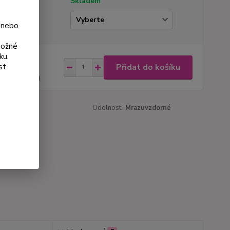
tupnost
Skladem
ianta
 nebo
možné
ku.
na od
Přidat do košíku
st.
 Kč
44 Kč
bez DPH
roduktu:
405
Odolnost:
Mrazuvzdorné