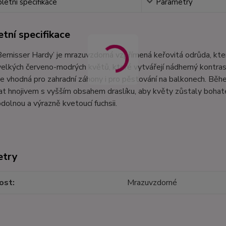
etní specifikace
Parametry
tní specifikace
Bernisser Hardy’ je mrazuvzdorná vzpřímená keřovitá odrůda, k
elkých červeno-modrých květů, které vytvářejí nádherný kontras
je vhodná pro zahradní záhony i pro pěstování na balkonech. Bě
at hnojivem s vyšším obsahem draslíku, aby květy zůstaly bohaté 
 odolnou a výrazně kvetoucí fuchsii.
etry
ost
Mrazuvzdorné