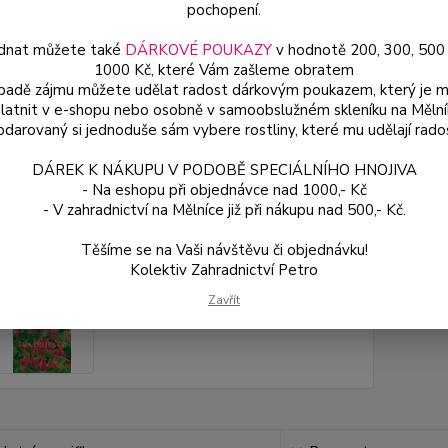
Dos
pochopení.
Var
dnat můžete také
DÁRKOVÉ POUKAZY
v hodnotě 200, 300, 500
1000 Kč, které Vám zašleme obratem
ípadě zájmu můžete udělat radost dárkovým poukazem, který je 
latnit v e-shopu nebo osobně v samoobslužném skleníku na Mělní
ce
darovaný si jednoduše sám vybere rostliny, které mu udělají rado
49
od
DÁREK K NÁKUPU V PODOBĚ SPECIÁLNÍHO HNOJIVA
- Na eshopu při objednávce nad 1000,- Kč
- V zahradnictví na Mělníce již při nákupu nad 500,- Kč.
Číslo p
Těšíme se na Vaši návštěvu či objednávku!
Kolektiv Zahradnictví Petro
Zavřít