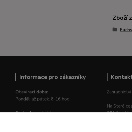
Zboží 
Fuchs
Informace pro zákazníky
Kontak
Otevírací doba:
Zahradnictví
Pondělí až pátek: 8-16 hod.
Na Staré ce
Obchodní podmínky
276 01 Měln
Online odstoupení od kupní smlouvy