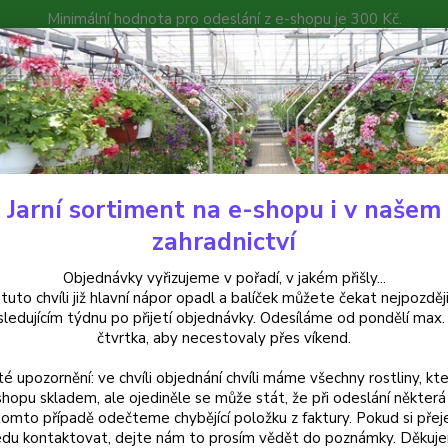
Minimální hodnota pro odeslání z e-shopu je 300 Kč.
íček můžete čekat nejpozději v následujícím týdnu po přijetí objedná
atalog
Poradna
Kontakty
Nevíte
Hledat
+420
Jarní sortiment na e-shopu i v našem
uchsie
Bernisser Hardy Fuchsie-mrazuvzdorná 405
zahradnictví
isser Hardy Fuchsie-mrazuvzdo
Objednávky vyřizujeme v pořadí, v jakém přišly...
 tuto chvíli již hlavní nápor opadl a balíček můžete čekat nejpozději
sledujícím týdnu po přijetí objednávky. Odesíláme od pondělí max.
čtvrtka, aby necestovaly přes víkend.
‘Berni
té upozornění: ve chvíli objednání chvíli máme všechny rostliny, kte
množst
shopu skladem, ale ojediněle se může stát, že při odeslání některá 
tomto případě odečteme chybějící položku z faktury. Pokud si přej
du kontaktovat, dejte nám to prosím vědět do poznámky. Děkuj