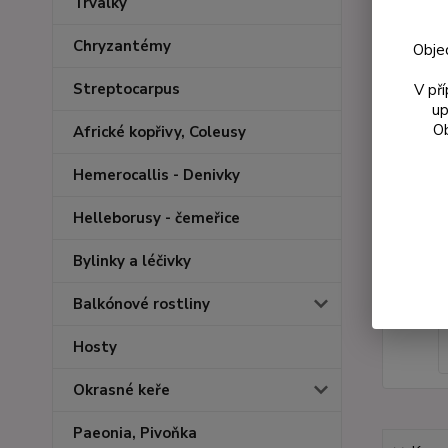
Trvalky
Chryzantémy
Obje
Streptocarpus
V př
up
Ob
Africké kopřivy, Coleusy
Hemerocallis - Denivky
Helleborusy - čemeřice
Bylinky a léčivky
Balkónové rostliny
Hosty
Okrasné keře
Paeonia, Pivoňka