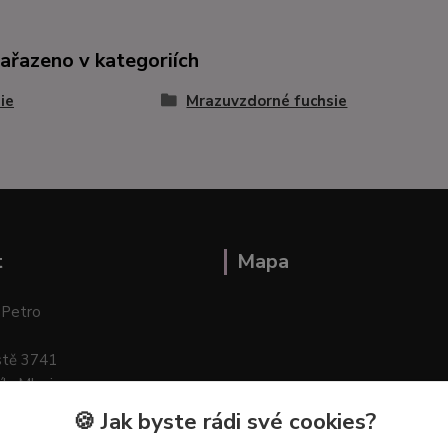
zařazeno v kategoriích
ie
Mrazuvzdorné fuchsie
t
Mapa
 Petro
stě 3741
ík–Mlazice
🍪 Jak byste rádi své cookies?