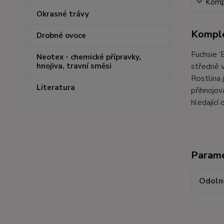
Kompl
Okrasné trávy
Komple
Drobné ovoce
Fuchsie ‘
Neotex - chemické přípravky,
středně v
hnojiva, travní směsi
Rostlina 
Literatura
přihnojov
hledající
Param
Odoln