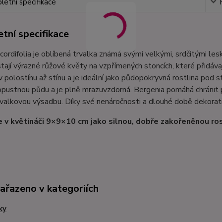
etní specifikace
tní specifikace
cordifolia je oblíbená trvalka známá svými velkými, srdčitými lesk
stají výrazné růžové květy na vzpřímených stoncích, které přidáv
v polostínu až stínu a je ideální jako půdopokryvná rostlina pod 
opustnou půdu a je plně mrazuvzdorná. Bergenia pomáhá chránit
valkovou výsadbu. Díky své nenáročnosti a dlouhé době dekorativn
 v květináči 9×9×10 cm jako silnou, dobře zakořeněnou ros
zařazeno v kategoriích
ky