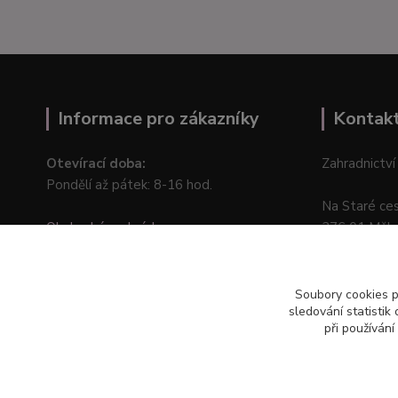
Informace pro zákazníky
Kontak
Otevírací doba:
Zahradnictví
Pondělí až pátek: 8-16 hod.
Na Staré ce
Obchodní podmínky
276 01 Měln
Online odstoupení od kupní smlouvy
Soubory cookies 
sledování statisti
při používání