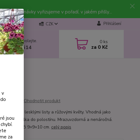
vky. Objednávky vyřizujeme v pořadí, v jakém přišly...
Přihlášení
CZK
 si rady? Zavolejte.
0
ks
za
0 Kč
 602 223 614
 v
 do
Ohodnotit produkt
ie s velkými lesklými listy a růžovými květy. Vhodná jako
ré jsou
kryvná trvalka do polostínu. Mrazuvzdorná a nenáročná.
chybí.
me v květináči 9×9×10 cm.
celý popis
ete
eme za