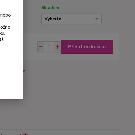
tupnost
Skladem
 nebo
ianta
možné
ku.
st.
na od
Přidat do košíku
 Kč
48 Kč
bez DPH
roduktu:
3095