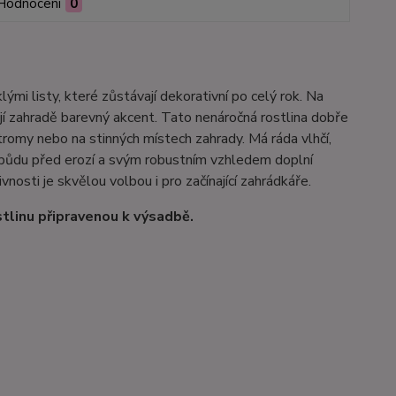
Hodnocení
0
lými listy, které zůstávají dekorativní po celý rok. Na
ají zahradě barevný akcent. Tato nenáročná rostlina dobře
stromy nebo na stinných místech zahrady. Má ráda vlhčí,
 půdu před erozí a svým robustním vzhledem doplní
osti je skvělou volbou i pro začínající zahrádkáře.
tlinu připravenou k výsadbě.