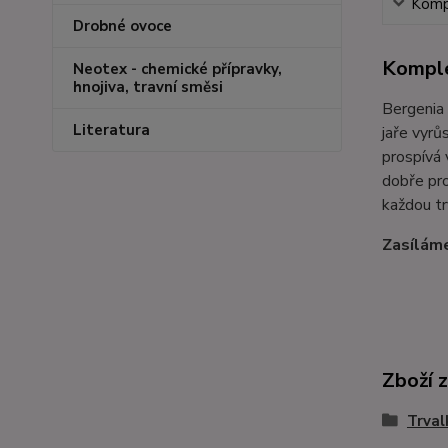
Kompl
Drobné ovoce
Komple
Neotex - chemické přípravky,
hnojiva, travní směsi
Bergenia 
Literatura
jaře vyrů
prospívá 
dobře pr
každou tr
Zasíláme
Zboží 
Trval