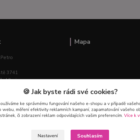
t
Mapa
 Petro
stě 3741
ík–Mlazice
🍪 Jak byste rádi své cookies?
používáme ke správnému fungování našeho e-shopu a v případě vašeho
k o webu, měření efektivity reklamních kampaní, zapamatování vašeho o
 stránek, či zobrazení reklam odpovídajících vašim preferencím.
Více k v
Souhlasím
Nastavení