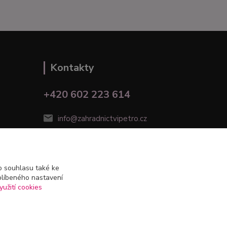
Kontakty
+420 602 223 614
info@zahradnictvipetro.cz
 souhlasu také ke
blíbeného nastavení
yužití cookies