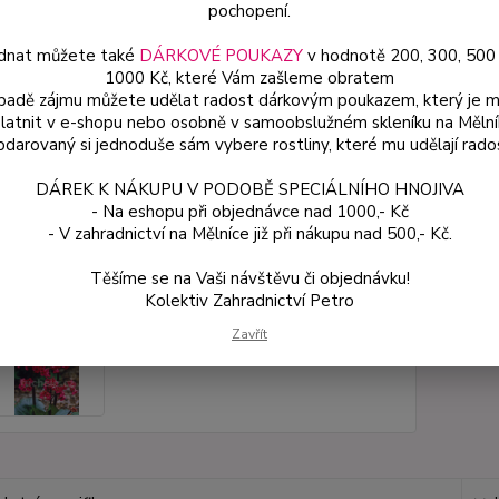
pochopení.
Dos
dnat můžete také
DÁRKOVÉ POUKAZY
v hodnotě 200, 300, 500
Var
1000 Kč, které Vám zašleme obratem
ípadě zájmu můžete udělat radost dárkovým poukazem, který je 
latnit v e-shopu nebo osobně v samoobslužném skleníku na Mělní
darovaný si jednoduše sám vybere rostliny, které mu udělají rado
ce
54
DÁREK K NÁKUPU V PODOBĚ SPECIÁLNÍHO HNOJIVA
od
- Na eshopu při objednávce nad 1000,- Kč
- V zahradnictví na Mělníce již při nákupu nad 500,- Kč.
Číslo p
Těšíme se na Vaši návštěvu či objednávku!
Kolektiv Zahradnictví Petro
Zavřít