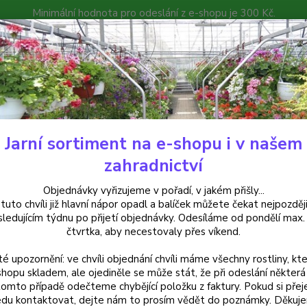
Minimální hodnota pro odeslání z e-shopu je 300 Kč.
íček můžete čekat nejpozději v následujícím týdnu po přijetí objedná
atalog
Poradna
Kontakty
Nevíte
Hledat
+420
Jarní sortiment na e-shopu i v našem
rvalky
Bergenia Cordifolia 3095
zahradnictví
enia Cordifolia 3095
Objednávky vyřizujeme v pořadí, v jakém přišly...
 tuto chvíli již hlavní nápor opadl a balíček můžete čekat nejpozději
sledujícím týdnu po přijetí objednávky. Odesíláme od pondělí max.
čtvrtka, aby necestovaly přes víkend.
Bergen
té upozornění: ve chvíli objednání chvíli máme všechny rostliny, kte
půdopo
shopu skladem, ale ojediněle se může stát, že při odeslání některá 
Zasílá
tomto případě odečteme chybějící položku z faktury. Pokud si přej
du kontaktovat, dejte nám to prosím vědět do poznámky. Děkuj