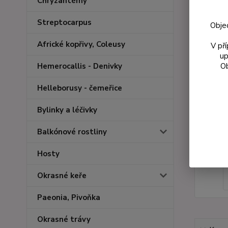
Chryzantémy
Streptocarpus
Obje
Africké kopřivy, Coleusy
V př
up
Ob
Hemerocallis - Denivky
Helleborusy - čemeřice
Bylinky a léčivky
Balkónové rostliny
Hosty
Okrasné keře
Paeonia, Pivoňka
Okrasné trávy