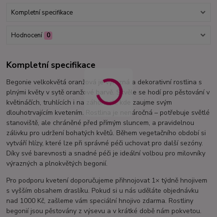
Kompletní specifikace
Hodnocení
0
Kompletní specifikace
Begonie velkokvětá oranžová je výrazná a dekorativní rostlina s
plnými květy v sytě oranžové barvě. Skvěle se hodí pro pěstování v
květináčích, truhlících i na záhonech, kde zaujme svým
dlouhotrvajícím kvetením. Rostlina je nenáročná – potřebuje světlé
stanoviště, ale chráněné před přímým sluncem, a pravidelnou
zálivku pro udržení bohatých květů. Během vegetačního období si
vytváří hlízy, které lze při správné péči uchovat pro další sezóny.
Díky své barevnosti a snadné péči je ideální volbou pro milovníky
výrazných a plnokvětých begonií.
Pro podporu kvetení doporučujeme přihnojovat 1× týdně hnojivem
s vyšším obsahem draslíku. Pokud si u nás uděláte objednávku
nad 1000 Kč, zašleme vám speciální hnojivo zdarma. Rostliny
begonií jsou pěstovány z výsevu a v krátké době nám pokvetou.