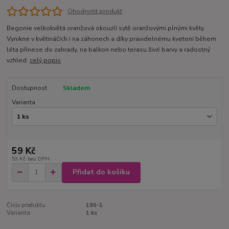
Ohodnotit produkt
Begonie velkokvětá oranžová okouzlí sytě oranžovými plnými květy.
Vynikne v květináčích i na záhonech a díky pravidelnému kvetení během
léta přinese do zahrady, na balkon nebo terasu živé barvy a radostný
vzhled.
celý popis
Dostupnost
Skladem
Varianta
59 Kč
53 Kč
bez DPH
Přidat do košíku
Číslo produktu:
190-1
Varianta:
1 ks