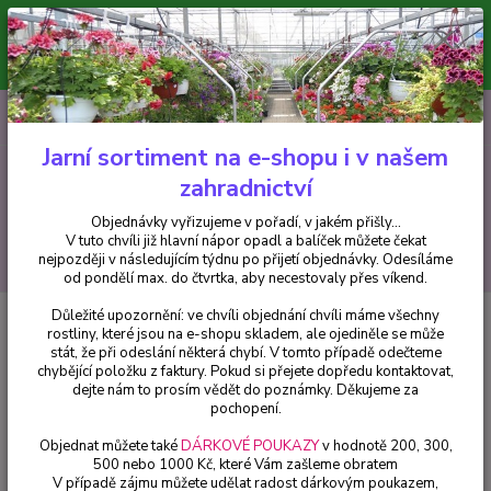
Minimální hodnota pro odeslání z e-shopu je 300 Kč.
V tuto chvíli již hlavní nápor objednávek opadl a balíček můžete čekat
nejpozději v následujícím týdnu po přijetí objednávky. Objednávky
vyřizujeme v pořadí, v jakém přišly...
0
ks
CZK
+420 602 223 614
za
0 Kč
Jarní sortiment na e-shopu i v našem
zahradnictví
Menu
Objednávky vyřizujeme v pořadí, v jakém přišly...
V tuto chvíli již hlavní nápor opadl a balíček můžete čekat
Hledat
nejpozději v následujícím týdnu po přijetí objednávky. Odesíláme
od pondělí max. do čtvrtka, aby necestovaly přes víkend.
Důležité upozornění: ve chvíli objednání chvíli máme všechny
Úvod
Begonie
Begonie velkokvětá- oranžová - 1 ks
rostliny, které jsou na e-shopu skladem, ale ojediněle se může
stát, že při odeslání některá chybí. V tomto případě odečteme
Begonie velkokvětá- oranžová - 1
chybějící položku z faktury. Pokud si přejete dopředu kontaktovat,
ks
dejte nám to prosím vědět do poznámky. Děkujeme za
pochopení.
Objednat můžete také
DÁRKOVÉ POUKAZY
v hodnotě 200, 300,
500 nebo 1000 Kč, které Vám zašleme obratem
V případě zájmu můžete udělat radost dárkovým poukazem,