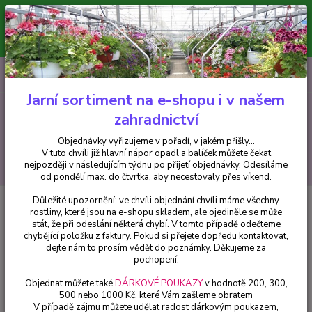
Minimální hodnota pro odeslání z e-shopu je 300 Kč.
V tuto chvíli již hlavní nápor objednávek opadl a balíček můžete čekat
nejpozději v následujícím týdnu po přijetí objednávky. Objednávky
vyřizujeme v pořadí, v jakém přišly...
0
ks
CZK
+420 602 223 614
za
0 Kč
Jarní sortiment na e-shopu i v našem
zahradnictví
Menu
Objednávky vyřizujeme v pořadí, v jakém přišly...
V tuto chvíli již hlavní nápor opadl a balíček můžete čekat
Hledat
nejpozději v následujícím týdnu po přijetí objednávky. Odesíláme
od pondělí max. do čtvrtka, aby necestovaly přes víkend.
Důležité upozornění: ve chvíli objednání chvíli máme všechny
Úvod
Begonie
Begonie velkokvětá - oranžová - 190
rostliny, které jsou na e-shopu skladem, ale ojediněle se může
stát, že při odeslání některá chybí. V tomto případě odečteme
Begonie velkokvětá - oranžová -
chybějící položku z faktury. Pokud si přejete dopředu kontaktovat,
190
dejte nám to prosím vědět do poznámky. Děkujeme za
pochopení.
Objednat můžete také
DÁRKOVÉ POUKAZY
v hodnotě 200, 300,
500 nebo 1000 Kč, které Vám zašleme obratem
V případě zájmu můžete udělat radost dárkovým poukazem,