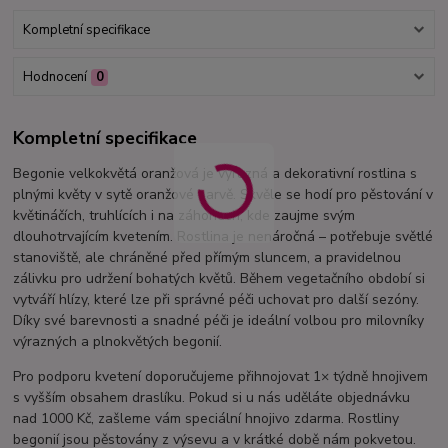
Kompletní specifikace
Hodnocení
0
Kompletní specifikace
Begonie velkokvětá oranžová je výrazná a dekorativní rostlina s
plnými květy v sytě oranžové barvě. Skvěle se hodí pro pěstování v
květináčích, truhlících i na záhonech, kde zaujme svým
dlouhotrvajícím kvetením. Rostlina je nenáročná – potřebuje světlé
stanoviště, ale chráněné před přímým sluncem, a pravidelnou
zálivku pro udržení bohatých květů. Během vegetačního období si
vytváří hlízy, které lze při správné péči uchovat pro další sezóny.
Díky své barevnosti a snadné péči je ideální volbou pro milovníky
výrazných a plnokvětých begonií.
Pro podporu kvetení doporučujeme přihnojovat 1× týdně hnojivem
s vyšším obsahem draslíku. Pokud si u nás uděláte objednávku
nad 1000 Kč, zašleme vám speciální hnojivo zdarma. Rostliny
begonií jsou pěstovány z výsevu a v krátké době nám pokvetou.