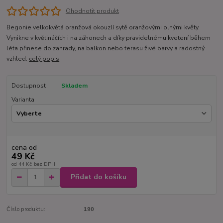
Ohodnotit produkt
Begonie velkokvětá oranžová okouzlí sytě oranžovými plnými květy.
Vynikne v květináčích i na záhonech a díky pravidelnému kvetení během
léta přinese do zahrady, na balkon nebo terasu živé barvy a radostný
vzhled.
celý popis
Dostupnost
Skladem
Varianta
cena od
49 Kč
od
44 Kč
bez DPH
Přidat do košíku
Číslo produktu:
190