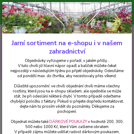
Minimální hodnota pro odeslání z e-shopu je 300 Kč.
V tuto chvíli již hlavní nápor objednávek opadl a balíček můžete čekat
nejpozději v následujícím týdnu po přijetí objednávky. Objednávky
vyřizujeme v pořadí, v jakém přišly...
0
ks
CZK
+420 602 223 614
za
0 Kč
Jarní sortiment na e-shopu i v našem
zahradnictví
Menu
Objednávky vyřizujeme v pořadí, v jakém přišly...
V tuto chvíli již hlavní nápor opadl a balíček můžete čekat
Hledat
nejpozději v následujícím týdnu po přijetí objednávky. Odesíláme
od pondělí max. do čtvrtka, aby necestovaly přes víkend.
Důležité upozornění: ve chvíli objednání chvíli máme všechny
Úvod
Begonie
Begonie velkokvětá-lososově růžová - cena za kus v 3-
rostliny, které jsou na e-shopu skladem, ale ojediněle se může
kusovém balení
stát, že při odeslání některá chybí. V tomto případě odečteme
chybějící položku z faktury. Pokud si přejete dopředu kontaktovat,
Begonie velkokvětá-lososově
dejte nám to prosím vědět do poznámky. Děkujeme za
růžová - cena za kus v 3-kusovém
pochopení.
balení
Objednat můžete také
DÁRKOVÉ POUKAZY
v hodnotě 200, 300,
500 nebo 1000 Kč, které Vám zašleme obratem
V případě zájmu můžete udělat radost dárkovým poukazem,