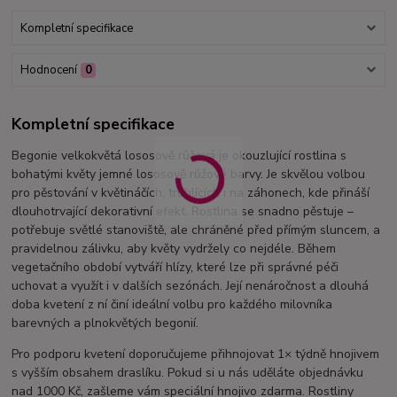
Kompletní specifikace
Hodnocení
0
Kompletní specifikace
Begonie velkokvětá lososově růžová je okouzlující rostlina s
bohatými květy jemné lososově růžové barvy. Je skvělou volbou
pro pěstování v květináčích, truhlících i na záhonech, kde přináší
dlouhotrvající dekorativní efekt. Rostlina se snadno pěstuje –
potřebuje světlé stanoviště, ale chráněné před přímým sluncem, a
pravidelnou zálivku, aby květy vydržely co nejdéle. Během
vegetačního období vytváří hlízy, které lze při správné péči
uchovat a využít i v dalších sezónách. Její nenáročnost a dlouhá
doba kvetení z ní činí ideální volbu pro každého milovníka
barevných a plnokvětých begonií.
Pro podporu kvetení doporučujeme přihnojovat 1× týdně hnojivem
s vyšším obsahem draslíku. Pokud si u nás uděláte objednávku
nad 1000 Kč, zašleme vám speciální hnojivo zdarma. Rostliny