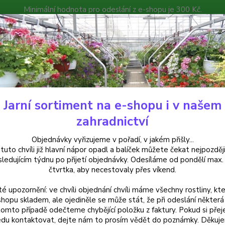
Minimální hodnota pro odeslání z e-shopu je 300 Kč.
íček můžete čekat nejpozději v následujícím týdnu po přijetí objedná
atalog
Poradna
Kontakty
Nevíte
Hledat
+420
Jarní sortiment na e-shopu i v našem
Begonie
Begonie fuchsiová (převislá) červená - 1 ks
zahradnictví
nie fuchsiová (převislá) červená
Objednávky vyřizujeme v pořadí, v jakém přišly...
 tuto chvíli již hlavní nápor opadl a balíček můžete čekat nejpozději
sledujícím týdnu po přijetí objednávky. Odesíláme od pondělí max.
čtvrtka, aby necestovaly přes víkend.
Begoni
té upozornění: ve chvíli objednání chvíli máme všechny rostliny, kte
květy.
shopu skladem, ale ojediněle se může stát, že při odeslání některá 
vytváří
tomto případě odečteme chybějící položku z faktury. Pokud si přej
celý p
du kontaktovat, dejte nám to prosím vědět do poznámky. Děkuj