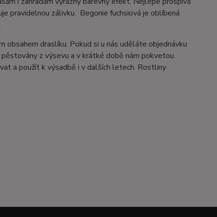
rasám i zahradám výrazný barevný efekt. Nejlépe prospívá
e pravidelnou zálivku. Begonie fuchsiová je oblíbená
.
m obsahem draslíku. Pokud si u nás uděláte objednávku
ou pěstovány z výsevu a v krátké době nám pokvetou.
vat a použít k výsadbě i v dalších letech. Rostliny