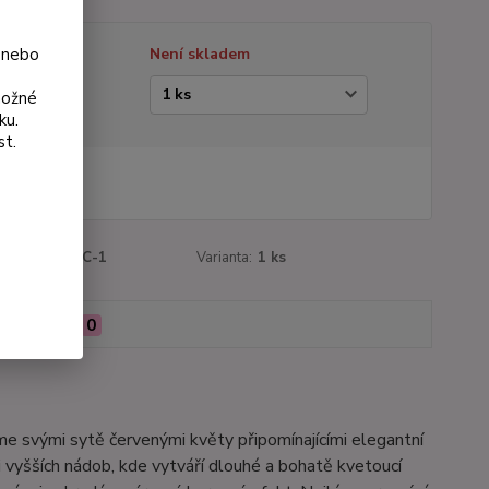
 nebo
tupnost
Není skladem
ianta
možné
ku.
st.
 Kč
Kč
bez DPH
roduktu:
199C-1
Varianta:
1 ks
Hodnocení
0
jme svými sytě červenými květy připomínajícími elegantní
i vyšších nádob, kde vytváří dlouhé a bohatě kvetoucí