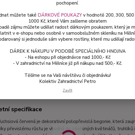
pochopení.
dnat můžete také
DÁRKOVÉ POUKAZY
v hodnotě 200, 300, 500
Dos
1000 Kč, které Vám zašleme obratem
Var
ípadě zájmu můžete udělat radost dárkovým poukazem, který je 
latnit v e-shopu nebo osobně v samoobslužném skleníku na Mělní
darovaný si jednoduše sám vybere rostliny, které mu udělají rado
59
DÁREK K NÁKUPU V PODOBĚ SPECIÁLNÍHO HNOJIVA
53 
- Na eshopu při objednávce nad 1000,- Kč
- V zahradnictví na Mělníce již při nákupu nad 500,- Kč.
Číslo p
Těšíme se na Vaši návštěvu či objednávku!
Kolektiv Zahradnictví Petro
etní specifikace
Zavřít
tní specifikace
uchsiová červená je dekorativní polopřevislá begonie, která zau
Díky převislému růstu je vhodná do závěsných květináčů, truhlíků 