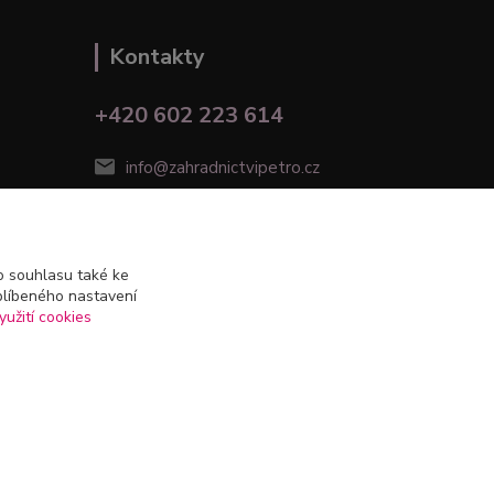
Kontakty
+420 602 223 614
info@zahradnictvipetro.cz
 souhlasu také ke
blíbeného nastavení
yužití cookies
Vytvořeno na
Eshop-rychle.cz