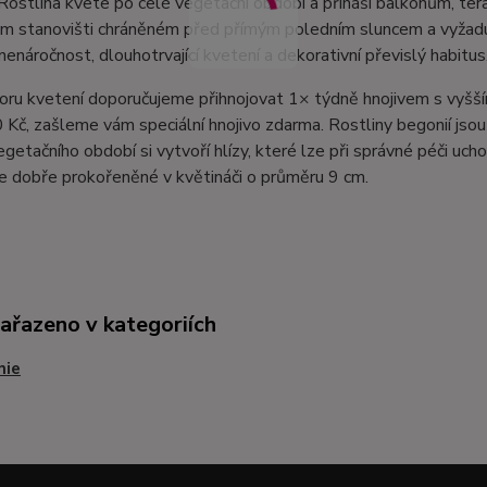
Rostlina kvete po celé vegetační období a přináší balkonům, te
m stanovišti chráněném před přímým poledním sluncem a vyžaduj
nenáročnost, dlouhotrvající kvetení a dekorativní převislý habitus
ru kvetení doporučujeme přihnojovat 1× týdně hnojivem s vyšší
Kč, zašleme vám speciální hnojivo zdarma. Rostliny begonií js
etačního období si vytvoří hlízy, které lze při správné péči ucho
 dobře prokořeněné v květináči o průměru 9 cm.
zařazeno v kategoriích
nie