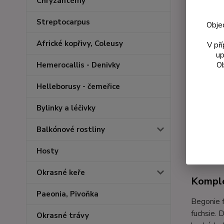
Chryzantémy
Streptocarpus
Obje
Africké kopřivy, Coleusy
V př
up
Ob
Hemerocallis - Denivky
Helleborusy - čemeřice
Bylinky a léčivky
Balkónové rostliny
Kompl
Hosty
Okrasné keře
Komple
Paeonia, Pivoňka
Begonie f
fuchsie. 
Okrasné trávy