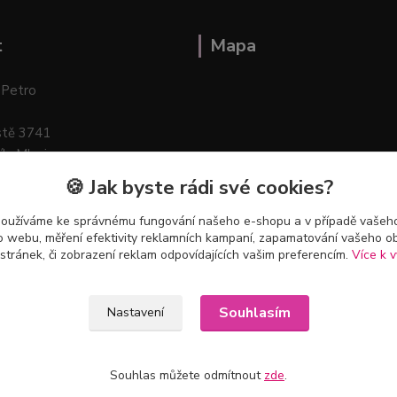
t
Mapa
 Petro
stě 3741
ík–Mlazice
🍪 Jak byste rádi své cookies?
používáme ke správnému fungování našeho e-shopu a v případě vašeho
k o webu, měření efektivity reklamních kampaní, zapamatování vašeho o
 stránek, či zobrazení reklam odpovídajících vašim preferencím.
Více k v
Souhlasím
Nastavení
Souhlas můžete odmítnout
zde
.