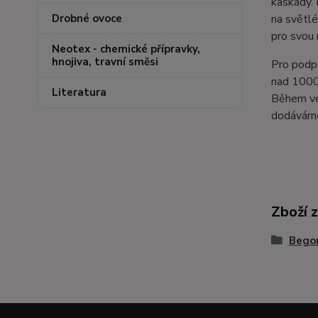
kaskády. 
Drobné ovoce
na světlé
pro svou 
Neotex - chemické přípravky,
hnojiva, travní směsi
Pro podpo
nad 1000 
Literatura
Během veg
dodáváme
Zboží 
Bego