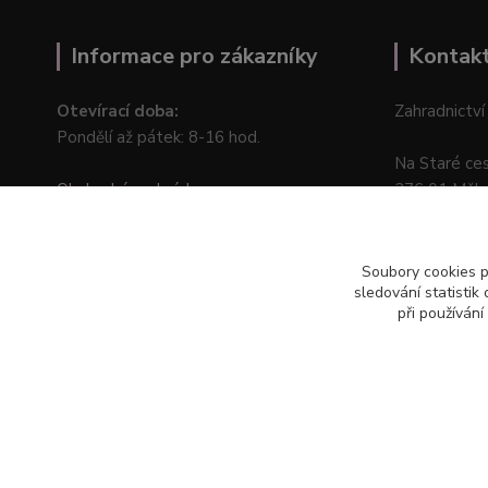
Informace pro zákazníky
Kontak
Otevírací doba:
Zahradnictví
Pondělí až pátek: 8-16 hod.
Na Staré ce
Obchodní podmínky
276 01 Měln
Online odstoupení od kupní smlouvy
Soubory cookies 
sledování statisti
při používání