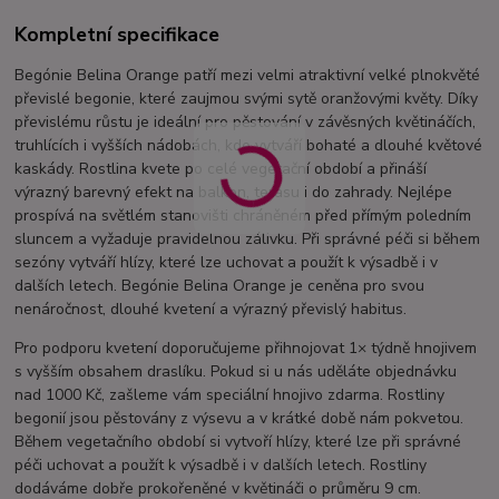
Kompletní specifikace
Begónie Belina Orange patří mezi velmi atraktivní velké plnokvěté
převislé begonie, které zaujmou svými sytě oranžovými květy. Díky
převislému růstu je ideální pro pěstování v závěsných květináčích,
truhlících i vyšších nádobách, kde vytváří bohaté a dlouhé květové
kaskády. Rostlina kvete po celé vegetační období a přináší
výrazný barevný efekt na balkon, terasu i do zahrady. Nejlépe
prospívá na světlém stanovišti chráněném před přímým poledním
sluncem a vyžaduje pravidelnou zálivku. Při správné péči si během
sezóny vytváří hlízy, které lze uchovat a použít k výsadbě i v
dalších letech. Begónie Belina Orange je ceněna pro svou
nenáročnost, dlouhé kvetení a výrazný převislý habitus.
Pro podporu kvetení doporučujeme přihnojovat 1× týdně hnojivem
s vyšším obsahem draslíku. Pokud si u nás uděláte objednávku
nad 1000 Kč, zašleme vám speciální hnojivo zdarma. Rostliny
begonií jsou pěstovány z výsevu a v krátké době nám pokvetou.
Během vegetačního období si vytvoří hlízy, které lze při správné
péči uchovat a použít k výsadbě i v dalších letech. Rostliny
dodáváme dobře prokořeněné v květináči o průměru 9 cm.