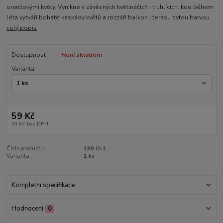
oranžovými květy. Vynikne v závěsných květináčích i truhlících, kde během
léta vytváří bohaté kaskády květů a rozzáří balkon i terasu sytou barvou.
celý popis
Dostupnost
Není skladem
Varianta
59 Kč
53 Kč
bez DPH
Číslo produktu:
199 O-1
Varianta:
1 ks
Kompletní specifikace
Hodnocení
0