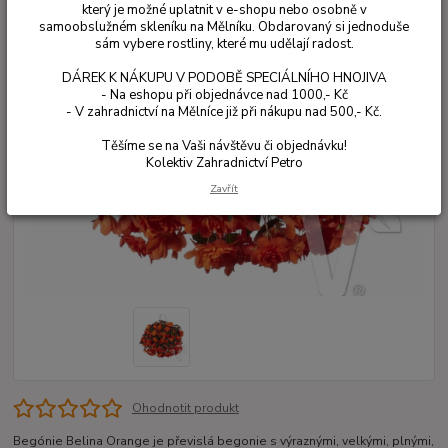
který je možné uplatnit v e-shopu nebo osobně v
samoobslužném skleníku na Mělníku. Obdarovaný si jednoduše
sám vybere rostliny, které mu udělají radost.
DÁREK K NÁKUPU V PODOBĚ SPECIÁLNÍHO HNOJIVA
- Na eshopu při objednávce nad 1000,- Kč
- V zahradnictví na Mělníce již při nákupu nad 500,- Kč.
Těšíme se na Vaši návštěvu či objednávku!
Kolektiv Zahradnictví Petro
Zavřít
Ohodnotit produkt
Begónie Belina Orange je převislá begonie s výraznými, velkými, plnými,