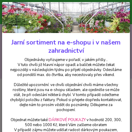
Minimální hodnota pro odeslání z e-shopu je 300 Kč.
V tuto chvíli již hlavní nápor objednávek opadl a balíček můžete čekat
nejpozději v následujícím týdnu po přijetí objednávky. Objednávky
vyřizujeme v pořadí, v jakém přišly...
0
ks
CZK
+420 602 223 614
za
0 Kč
Jarní sortiment na e-shopu i v našem
zahradnictví
Menu
Objednávky vyřizujeme v pořadí, v jakém přišly...
V tuto chvíli již hlavní nápor opadl a balíček můžete čekat
Hledat
nejpozději v následujícím týdnu po přijetí objednávky. Odesíláme
od pondělí max. do čtvrtka, aby necestovaly přes víkend.
Důležité upozornění: ve chvíli objednání chvíli máme všechny
Úvod
Begonie
Begónie – Belina orange , převislá - 1 ks
rostliny, které jsou na e-shopu skladem, ale ojediněle se může
stát, že při odeslání některá chybí. V tomto případě odečteme
Begónie – Belina orange , převislá
chybějící položku z faktury. Pokud si přejete dopředu kontaktovat,
- 1 ks
dejte nám to prosím vědět do poznámky. Děkujeme za
pochopení.
Objednat můžete také
DÁRKOVÉ POUKAZY
v hodnotě 200, 300,
500 nebo 1000 Kč, které Vám zašleme obratem
V případě zájmu můžete udělat radost dárkovým poukazem,