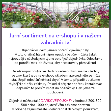
Minimální hodnota pro odeslání z e-shopu je 300 Kč.
V tuto chvíli již hlavní nápor objednávek opadl a balíček můžete čekat
nejpozději v následujícím týdnu po přijetí objednávky. Objednávky
vyřizujeme v pořadí, v jakém přišly...
0
ks
CZK
+420 602 223 614
za
0 Kč
Jarní sortiment na e-shopu i v našem
zahradnictví
Menu
Objednávky vyřizujeme v pořadí, v jakém přišly...
V tuto chvíli již hlavní nápor opadl a balíček můžete čekat
Hledat
nejpozději v následujícím týdnu po přijetí objednávky. Odesíláme
od pondělí max. do čtvrtka, aby necestovaly přes víkend.
Důležité upozornění: ve chvíli objednání chvíli máme všechny
Úvod
Begonie
Begonia Sempransflor (Voskovka plnokvětá) - cena na
rostliny, které jsou na e-shopu skladem, ale ojediněle se může
prodejně
stát, že při odeslání některá chybí. V tomto případě odečteme
chybějící položku z faktury. Pokud si přejete dopředu kontaktovat,
Begonia Sempransflor (Voskovka
dejte nám to prosím vědět do poznámky. Děkujeme za
plnokvětá) - cena na prodejně
pochopení.
Objednat můžete také
DÁRKOVÉ POUKAZY
v hodnotě 200, 300,
500 nebo 1000 Kč, které Vám zašleme obratem
V případě zájmu můžete udělat radost dárkovým poukazem,