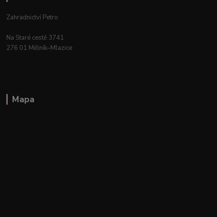
Zahradnictví Petro
Na Staré cestě 3741
276 01 Mělník–Mlazice
Mapa