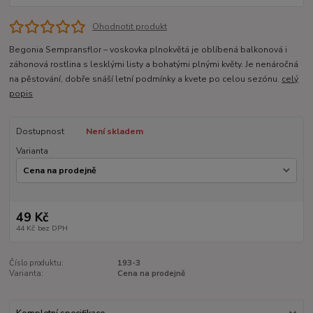
Ohodnotit produkt
Begonia Sempransflor – voskovka plnokvětá je oblíbená balkonová i
záhonová rostlina s lesklými listy a bohatými plnými květy. Je nenáročná
na pěstování, dobře snáší letní podmínky a kvete po celou sezónu.
celý
popis
Dostupnost
Není skladem
Varianta
49 Kč
44 Kč
bez DPH
Číslo produktu:
193-3
Varianta:
Cena na prodejně