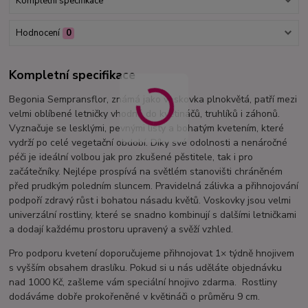
Kompletní specifikace
Hodnocení
0
Kompletní specifikace
Begonia Sempransflor, známá jako voskovka plnokvětá, patří mezi
velmi oblíbené letničky vhodné do květináčů, truhlíků i záhonů.
Vyznačuje se lesklými, pevnými listy a bohatým kvetením, které
vydrží po celé vegetační období. Díky své odolnosti a nenáročné
péči je ideální volbou jak pro zkušené pěstitele, tak i pro
začátečníky. Nejlépe prospívá na světlém stanovišti chráněném
před prudkým poledním sluncem. Pravidelná zálivka a přihnojování
podpoří zdravý růst i bohatou násadu květů. Voskovky jsou velmi
univerzální rostliny, které se snadno kombinují s dalšími letničkami
a dodají každému prostoru upravený a svěží vzhled.
Pro podporu kvetení doporučujeme přihnojovat 1× týdně hnojivem
s vyšším obsahem draslíku. Pokud si u nás uděláte objednávku
nad 1000 Kč, zašleme vám speciální hnojivo zdarma. Rostliny
dodáváme dobře prokořeněné v květináči o průměru 9 cm.