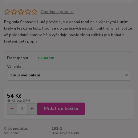
Ohodnotit produkt
Begonia Chanson žlutá převislá je okrasná rostlina s výraznými žlutými
květy a lesklými listy. Hodí se do závěsných nádob i truhlíků, snáší světlé
až polostinné stanoviště a vyžaduje pravidelnou zálivku pro bohaté
kvetení.
celý popis
Dostupnost
Skladem
Varianta
54 Kč
48 Kč
bez DPH
Přidat do košíku
Číslo produktu:
182-2
Varianta:
3-kusové balení