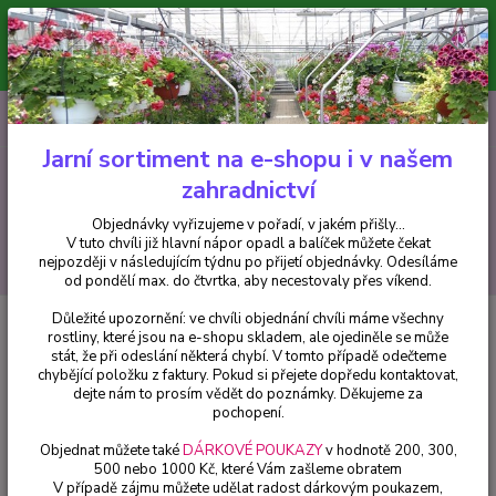
Minimální hodnota pro odeslání z e-shopu je 300 Kč.
V tuto chvíli již hlavní nápor objednávek opadl a balíček můžete čekat
nejpozději v následujícím týdnu po přijetí objednávky. Objednávky
vyřizujeme v pořadí, v jakém přišly...
0
ks
CZK
+420 602 223 614
za
0 Kč
Jarní sortiment na e-shopu i v našem
zahradnictví
Menu
Objednávky vyřizujeme v pořadí, v jakém přišly...
V tuto chvíli již hlavní nápor opadl a balíček můžete čekat
Hledat
nejpozději v následujícím týdnu po přijetí objednávky. Odesíláme
od pondělí max. do čtvrtka, aby necestovaly přes víkend.
Důležité upozornění: ve chvíli objednání chvíli máme všechny
Úvod
Begonie
Begonia Chanson převislá, žlutá - cena za kus v 3-
rostliny, které jsou na e-shopu skladem, ale ojediněle se může
kusovém balení
stát, že při odeslání některá chybí. V tomto případě odečteme
chybějící položku z faktury. Pokud si přejete dopředu kontaktovat,
Begonia Chanson převislá, žlutá -
dejte nám to prosím vědět do poznámky. Děkujeme za
cena za kus v 3-kusovém balení
pochopení.
Objednat můžete také
DÁRKOVÉ POUKAZY
v hodnotě 200, 300,
500 nebo 1000 Kč, které Vám zašleme obratem
V případě zájmu můžete udělat radost dárkovým poukazem,