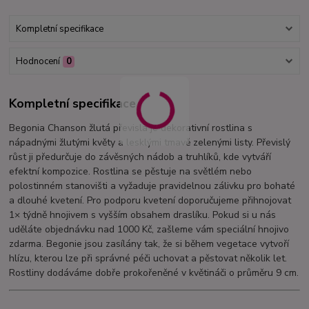
Kompletní specifikace
Hodnocení
0
Kompletní specifikace
Begonia Chanson žlutá převislá je dekorativní rostlina s
nápadnými žlutými květy a lesklými tmavě zelenými listy. Převislý
růst ji předurčuje do závěsných nádob a truhlíků, kde vytváří
efektní kompozice. Rostlina se pěstuje na světlém nebo
polostinném stanovišti a vyžaduje pravidelnou zálivku pro bohaté
a dlouhé kvetení. Pro podporu kvetení doporučujeme přihnojovat
1× týdně hnojivem s vyšším obsahem draslíku. Pokud si u nás
uděláte objednávku nad 1000 Kč, zašleme vám speciální hnojivo
zdarma. Begonie jsou zasílány tak, že si během vegetace vytvoří
hlízu, kterou lze při správné péči uchovat a pěstovat několik let.
Rostliny dodáváme dobře prokořeněné v květináči o průměru 9 cm.