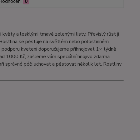
Hodnocení
0
 květy a lesklými tmavě zelenými listy. Převislý růst ji
. Rostlina se pěstuje na světlém nebo polostinném
Pro podporu kvetení doporučujeme přihnojovat 1× týdně
ad 1000 Kč, zašleme vám speciální hnojivo zdarma.
při správné péči uchovat a pěstovat několik let. Rostliny