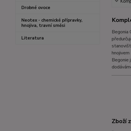
Kompl
Drobné ovoce
Komple
Neotex - chemické přípravky,
hnojiva, travní směsi
Begonia C
Literatura
předurčuj
stanovišt
hnojivem 
Begonie j
dodáváme
Zboží 