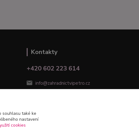
Kontakty
+420 602 223 614
info@zahradnictvipetro.cz
 souhlasu také ke
blíbeného nastavení
yužití cookies