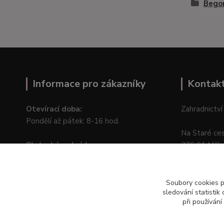
Bego
Informace pro zákazníky
Kontak
Otevírací doba:
Zahradnictví
Pondělí až pátek: 8-16 hod.
Na Staré ce
Obchodní podmínky
276 01 Měln
Online odstoupení od kupní smlouvy
Soubory cookies 
sledování statisti
při používání