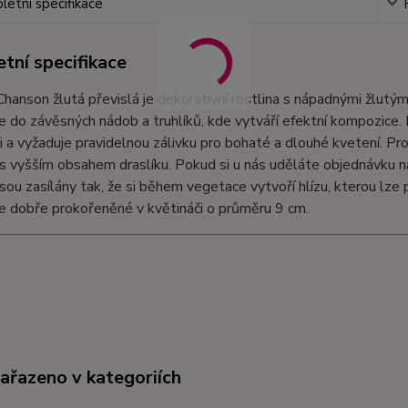
etní specifikace
tní specifikace
hanson žlutá převislá je dekorativní rostlina s nápadnými žlutými
e do závěsných nádob a truhlíků, kde vytváří efektní kompozice
i a vyžaduje pravidelnou zálivku pro bohaté a dlouhé kvetení. 
s vyšším obsahem draslíku. Pokud si u nás uděláte objednávku n
sou zasílány tak, že si během vegetace vytvoří hlízu, kterou lze 
 dobře prokořeněné v květináči o průměru 9 cm.
zařazeno v kategoriích