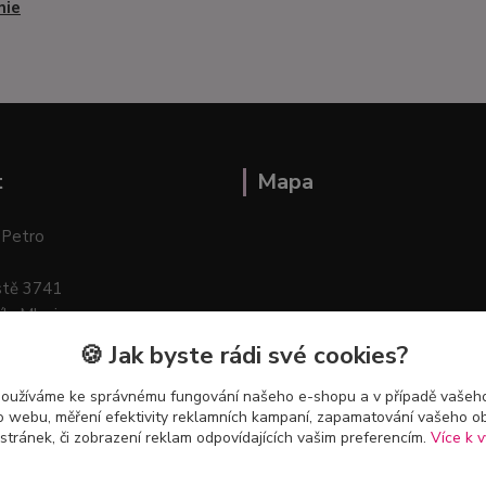
nie
t
Mapa
 Petro
stě 3741
ík–Mlazice
🍪 Jak byste rádi své cookies?
používáme ke správnému fungování našeho e-shopu a v případě vašeho
k o webu, měření efektivity reklamních kampaní, zapamatování vašeho o
 stránek, či zobrazení reklam odpovídajících vašim preferencím.
Více k v