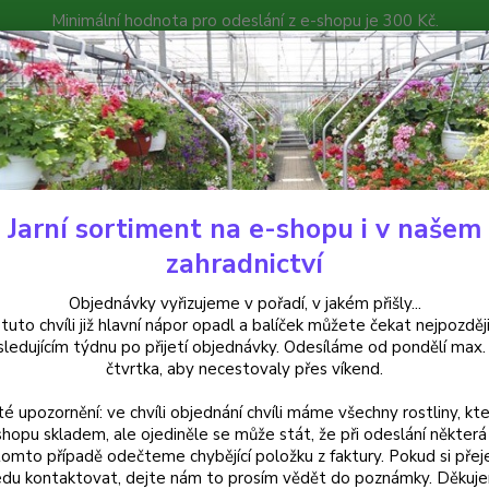
Minimální hodnota pro odeslání z e-shopu je 300 Kč.
íček můžete čekat nejpozději v následujícím týdnu po přijetí objedná
atalog
Poradna
Kontakty
Nevíte
Hledat
+420
Jarní sortiment na e-shopu i v našem
Begonie
Begonia Chanson převislá, žlutá - 1 ks
zahradnictví
nia Chanson převislá, žlutá - 1 
Objednávky vyřizujeme v pořadí, v jakém přišly...
 tuto chvíli již hlavní nápor opadl a balíček můžete čekat nejpozději
sledujícím týdnu po přijetí objednávky. Odesíláme od pondělí max.
čtvrtka, aby necestovaly přes víkend.
Begoni
té upozornění: ve chvíli objednání chvíli máme všechny rostliny, kte
žlutými
shopu skladem, ale ojediněle se může stát, že při odeslání některá 
snáší 
tomto případě odečteme chybějící položku z faktury. Pokud si přej
pro bo
du kontaktovat, dejte nám to prosím vědět do poznámky. Děkuj