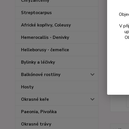
Chryzantémy
Streptocarpus
Obje
Africké kopřivy, Coleusy
V př
up
Ob
Hemerocallis - Denivky
Helleborusy - čemeřice
Bylinky a léčivky
Balkónové rostliny
Hosty
Okrasné keře
Paeonia, Pivoňka
Okrasné trávy