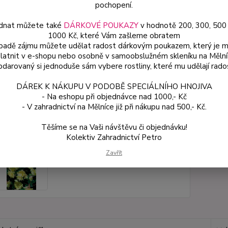
pochopení.
dnat můžete také
DÁRKOVÉ POUKAZY
v hodnotě 200, 300, 500
Dos
1000 Kč, které Vám zašleme obratem
Var
ípadě zájmu můžete udělat radost dárkovým poukazem, který je 
latnit v e-shopu nebo osobně v samoobslužném skleníku na Mělní
darovaný si jednoduše sám vybere rostliny, které mu udělají rado
59
DÁREK K NÁKUPU V PODOBĚ SPECIÁLNÍHO HNOJIVA
53 
- Na eshopu při objednávce nad 1000,- Kč
- V zahradnictví na Mělníce již při nákupu nad 500,- Kč.
Číslo p
Těšíme se na Vaši návštěvu či objednávku!
Kolektiv Zahradnictví Petro
Zavřít