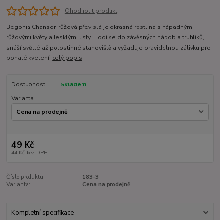
Ohodnotit produkt
Begonia Chanson růžová převislá je okrasná rostlina s nápadnými
růžovými květy a lesklými listy. Hodí se do závěsných nádob a truhlíků,
snáší světlé až polostinné stanoviště a vyžaduje pravidelnou zálivku pro
bohaté kvetení.
celý popis
Dostupnost
Skladem
Varianta
49 Kč
44 Kč
bez DPH
Číslo produktu:
183-3
Varianta:
Cena na prodejně
Kompletní specifikace