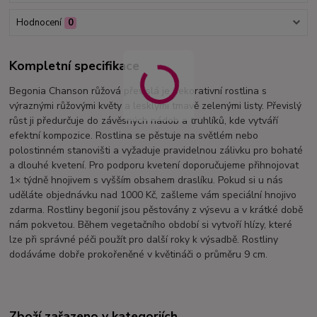
Hodnocení
0
Kompletní specifikace
Begonia Chanson růžová převislá je dekorativní rostlina s
výraznými růžovými květy a lesklými tmavě zelenými listy. Převislý
růst ji předurčuje do závěsných nádob a truhlíků, kde vytváří
efektní kompozice. Rostlina se pěstuje na světlém nebo
polostinném stanovišti a vyžaduje pravidelnou zálivku pro bohaté
a dlouhé kvetení. Pro podporu kvetení doporučujeme přihnojovat
1× týdně hnojivem s vyšším obsahem draslíku. Pokud si u nás
uděláte objednávku nad 1000 Kč, zašleme vám speciální hnojivo
zdarma. Rostliny begonií jsou pěstovány z výsevu a v krátké době
nám pokvetou. Během vegetačního období si vytvoří hlízy, které
lze při správné péči použít pro další roky k výsadbě. Rostliny
dodáváme dobře prokořeněné v květináči o průměru 9 cm.
Zboží zařazeno v kategoriích