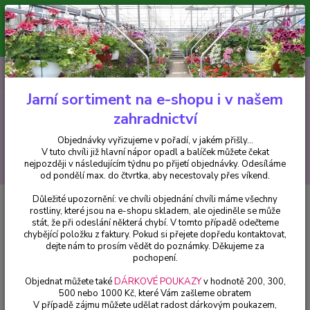
Minimální hodnota pro odeslání z e-shopu je 300 Kč.
V tuto chvíli již hlavní nápor objednávek opadl a balíček můžete čekat
nejpozději v následujícím týdnu po přijetí objednávky. Objednávky
vyřizujeme v pořadí, v jakém přišly...
0
ks
CZK
+420 602 223 614
za
0 Kč
Jarní sortiment na e-shopu i v našem
zahradnictví
Menu
Objednávky vyřizujeme v pořadí, v jakém přišly...
V tuto chvíli již hlavní nápor opadl a balíček můžete čekat
Hledat
nejpozději v následujícím týdnu po přijetí objednávky. Odesíláme
od pondělí max. do čtvrtka, aby necestovaly přes víkend.
Důležité upozornění: ve chvíli objednání chvíli máme všechny
Úvod
Begonie
Begonia Chanson převislá růžová - cena na prodejně
rostliny, které jsou na e-shopu skladem, ale ojediněle se může
stát, že při odeslání některá chybí. V tomto případě odečteme
Begonia Chanson převislá růžová
chybějící položku z faktury. Pokud si přejete dopředu kontaktovat,
- cena na prodejně
dejte nám to prosím vědět do poznámky. Děkujeme za
pochopení.
Objednat můžete také
DÁRKOVÉ POUKAZY
v hodnotě 200, 300,
500 nebo 1000 Kč, které Vám zašleme obratem
V případě zájmu můžete udělat radost dárkovým poukazem,