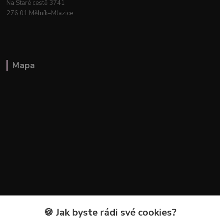
Na Staré cestě 3741
276 01 Mělník–Mlazice
Mapa
🍪 Jak byste rádi své cookies?
Kontakty