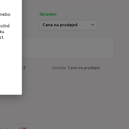
 nebo
tupnost
Skladem
ianta
možné
ku.
st.
 Kč
Kč
bez DPH
roduktu:
185-3
Varianta:
Cena na prodejně