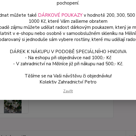
pochopení.
dnat můžete také
DÁRKOVÉ POUKAZY
v hodnotě 200, 300, 500
Dos
1000 Kč, které Vám zašleme obratem
Var
ípadě zájmu můžete udělat radost dárkovým poukazem, který je 
latnit v e-shopu nebo osobně v samoobslužném skleníku na Mělní
darovaný si jednoduše sám vybere rostliny, které mu udělají rado
49
DÁREK K NÁKUPU V PODOBĚ SPECIÁLNÍHO HNOJIVA
44 
- Na eshopu při objednávce nad 1000,- Kč
- V zahradnictví na Mělníce již při nákupu nad 500,- Kč.
Číslo p
Těšíme se na Vaši návštěvu či objednávku!
Kolektiv Zahradnictví Petro
Zavřít