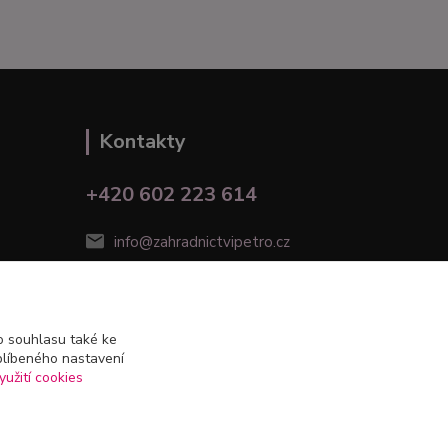
Kontakty
+420 602 223 614
info@zahradnictvipetro.cz
 souhlasu také ke
blíbeného nastavení
yužití cookies