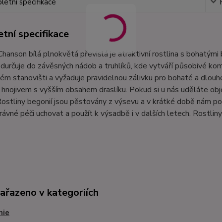
etní specifikace
tní specifikace
hanson bílá plnokvětá převislá je atraktivní rostlina s bohatými 
ředurčuje do závěsných nádob a truhlíků, kde vytváří působivé k
ém stanovišti a vyžaduje pravidelnou zálivku pro bohaté a dlou
hnojivem s vyšším obsahem draslíku. Pokud si u nás uděláte ob
ostliny begonií jsou pěstovány z výsevu a v krátké době nám po
právné péči uchovat a použít k výsadbě i v dalších letech. Rost
zařazeno v kategoriích
nie