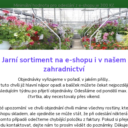
Minimální hodnota pro odeslání z e-shopu je 300 Kč.
íček můžete čekat nejpozději v následujícím týdnu po přijetí objedná
atalog
Poradna
Kontakty
Nevíte
Hledat
+420
Jarní sortiment na e-shopu i v našem
Begonie
Begonia Chanson převislá-bílá plnokvětá - cena na prodejně
zahradnictví
nia Chanson převislá-bílá plnok
Objednávky vyřizujeme v pořadí, v jakém přišly...
 tuto chvíli již hlavní nápor opadl a balíček můžete čekat nejpozději
sledujícím týdnu po přijetí objednávky. Odesíláme od pondělí max.
čtvrtka, aby necestovaly přes víkend.
Begoni
té upozornění: ve chvíli objednání chvíli máme všechny rostliny, kte
bohatý
shopu skladem, ale ojediněle se může stát, že při odeslání některá 
truhlík
tomto případě odečteme chybějící položku z faktury. Pokud si přej
zálivk
du kontaktovat, dejte nám to prosím vědět do poznámky. Děkuj