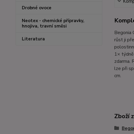
Kompl
Drobné ovoce
Komple
Neotex - chemické přípravky,
hnojiva, travní směsi
Begonia C
Literatura
růst ji p
polostinn
1× týdně 
zdarma. R
lze při s
cm.
Zboží 
Bego