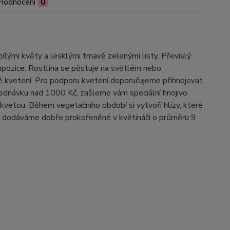
Hodnocení
0
bílými květy a lesklými tmavě zelenými listy. Převislý
ompozice. Rostlina se pěstuje na světlém nebo
hé kvetení. Pro podporu kvetení doporučujeme přihnojovat
jednávku nad 1000 Kč, zašleme vám speciální hnojivo
kvetou. Během vegetačního období si vytvoří hlízy, které
liny dodáváme dobře prokořeněné v květináči o průměru 9