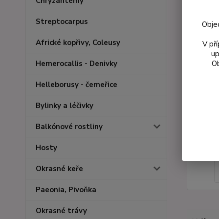
Chryzantémy
Streptocarpus
Obje
Africké kopřivy, Coleusy
V př
up
Ob
Hemerocallis - Denivky
Helleborusy - čemeřice
Bylinky a léčivky
Balkónové rostliny
Hosty
Okrasné keře
Paeonia, Pivoňka
Okrasné trávy