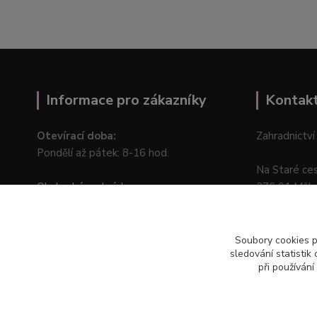
Informace pro zákazníky
Kontak
Otevírací doba:
Zahradnictví
Pondělí až pátek: 8-16 hod.
Na Staré ce
Obchodní podmínky
276 01 Měln
Online odstoupení od kupní smlouvy
Soubory cookies 
sledování statisti
při používání