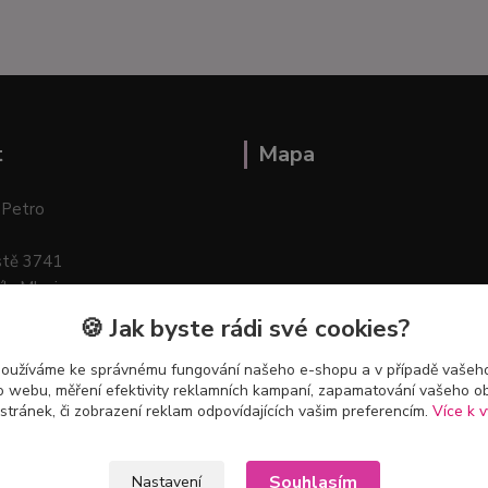
t
Mapa
 Petro
stě 3741
ík–Mlazice
🍪 Jak byste rádi své cookies?
používáme ke správnému fungování našeho e-shopu a v případě vašeho
k o webu, měření efektivity reklamních kampaní, zapamatování vašeho o
 stránek, či zobrazení reklam odpovídajících vašim preferencím.
Více k v
Souhlasím
Nastavení