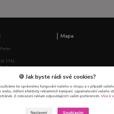
t
Mapa
 Petro
stě 3741
ík–Mlazice
🍪 Jak byste rádi své cookies?
používáme ke správnému fungování našeho e-shopu a v případě vašeho
k o webu, měření efektivity reklamních kampaní, zapamatování vašeho o
 stránek, či zobrazení reklam odpovídajících vašim preferencím.
Více k v
Souhlasím
Nastavení