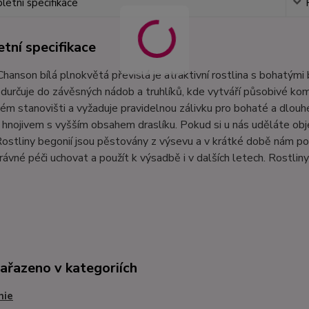
etní specifikace
tní specifikace
hanson bílá plnokvětá převislá je atraktivní rostlina s bohatými 
ředurčuje do závěsných nádob a truhlíků, kde vytváří působivé k
ém stanovišti a vyžaduje pravidelnou zálivku pro bohaté a dlou
hnojivem s vyšším obsahem draslíku. Pokud si u nás uděláte ob
ostliny begonií jsou pěstovány z výsevu a v krátké době nám po
právné péči uchovat a použít k výsadbě i v dalších letech. Rost
zařazeno v kategoriích
nie