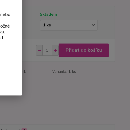
 nebo
tupnost
Skladem
ianta
možné
ku.
st.
 Kč
Přidat do košíku
Kč
bez DPH
roduktu:
185-1
Varianta:
1 ks