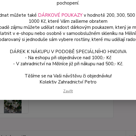
pochopení.
dnat můžete také
DÁRKOVÉ POUKAZY
v hodnotě 200, 300, 500
Dos
1000 Kč, které Vám zašleme obratem
Var
ípadě zájmu můžete udělat radost dárkovým poukazem, který je 
latnit v e-shopu nebo osobně v samoobslužném skleníku na Mělní
darovaný si jednoduše sám vybere rostliny, které mu udělají rado
59
DÁREK K NÁKUPU V PODOBĚ SPECIÁLNÍHO HNOJIVA
53 
- Na eshopu při objednávce nad 1000,- Kč
- V zahradnictví na Mělníce již při nákupu nad 500,- Kč.
Číslo p
Těšíme se na Vaši návštěvu či objednávku!
Kolektiv Zahradnictví Petro
Zavřít