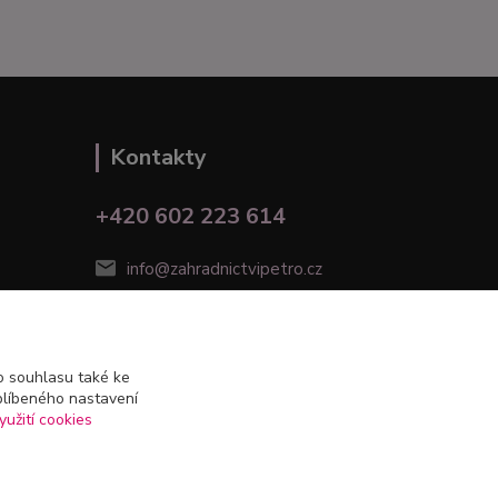
Kontakty
+420 602 223 614
info@zahradnictvipetro.cz
 souhlasu také ke
blíbeného nastavení
yužití cookies