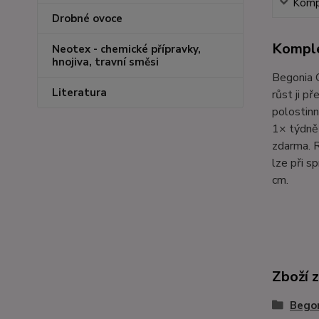
Kompl
Drobné ovoce
Komple
Neotex - chemické přípravky,
hnojiva, travní směsi
Begonia C
Literatura
růst ji p
polostinn
1× týdně 
zdarma. R
lze při s
cm.
Zboží 
Bego