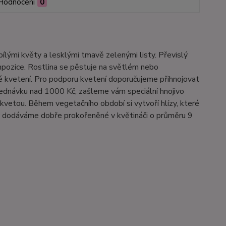
Hodnocení
0
bílými květy a lesklými tmavě zelenými listy. Převislý
ompozice. Rostlina se pěstuje na světlém nebo
hé kvetení. Pro podporu kvetení doporučujeme přihnojovat
jednávku nad 1000 Kč, zašleme vám speciální hnojivo
kvetou. Během vegetačního období si vytvoří hlízy, které
liny dodáváme dobře prokořeněné v květináči o průměru 9