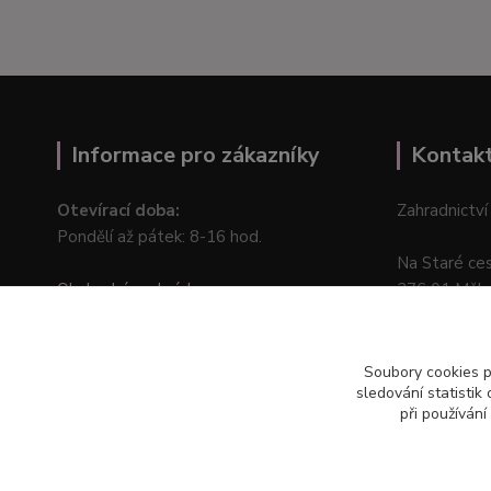
Informace pro zákazníky
Kontak
Otevírací doba:
Zahradnictví
Pondělí až pátek: 8-16 hod.
Na Staré ce
Obchodní podmínky
276 01 Měln
Online odstoupení od kupní smlouvy
Soubory cookies 
sledování statisti
při používání