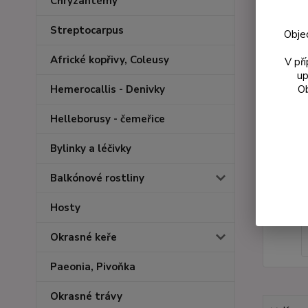
Chryzantémy
Streptocarpus
Obje
Africké kopřivy, Coleusy
V př
up
Ob
Hemerocallis - Denivky
Helleborusy - čemeřice
Bylinky a léčivky
Balkónové rostliny
Hosty
Okrasné keře
Paeonia, Pivoňka
Okrasné trávy