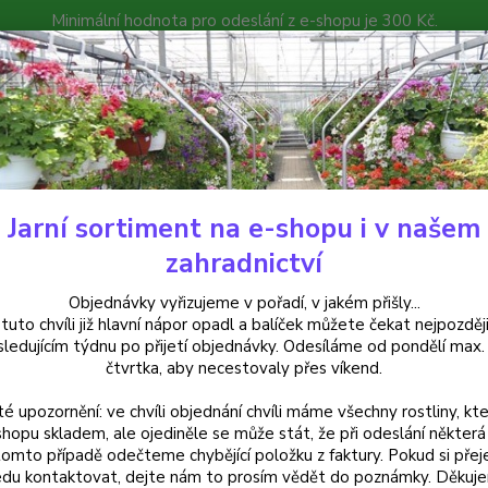
Minimální hodnota pro odeslání z e-shopu je 300 Kč.
íček můžete čekat nejpozději v následujícím týdnu po přijetí objedná
atalog
Poradna
Kontakty
Nevíte
Hledat
+420
Jarní sortiment na e-shopu i v našem
Begonie
Begonia Chanson převislá-bílá plnokvětá - 1 ks
zahradnictví
nia Chanson převislá-bílá plnok
Objednávky vyřizujeme v pořadí, v jakém přišly...
 tuto chvíli již hlavní nápor opadl a balíček můžete čekat nejpozději
sledujícím týdnu po přijetí objednávky. Odesíláme od pondělí max.
čtvrtka, aby necestovaly přes víkend.
Begoni
té upozornění: ve chvíli objednání chvíli máme všechny rostliny, kte
bohatý
shopu skladem, ale ojediněle se může stát, že při odeslání některá 
truhlík
tomto případě odečteme chybějící položku z faktury. Pokud si přej
zálivk
du kontaktovat, dejte nám to prosím vědět do poznámky. Děkuj