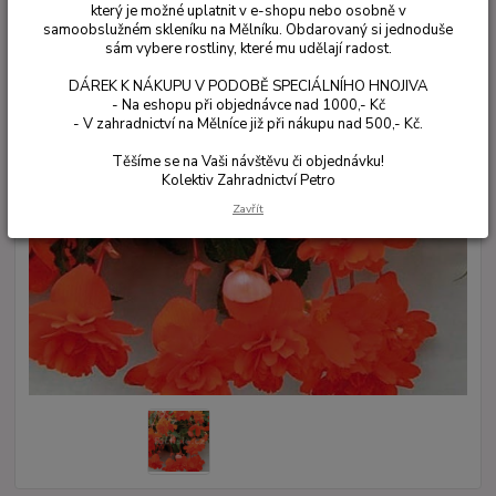
který je možné uplatnit v e-shopu nebo osobně v
samoobslužném skleníku na Mělníku. Obdarovaný si jednoduše
sám vybere rostliny, které mu udělají radost.
DÁREK K NÁKUPU V PODOBĚ SPECIÁLNÍHO HNOJIVA
- Na eshopu při objednávce nad 1000,- Kč
- V zahradnictví na Mělníce již při nákupu nad 500,- Kč.
Těšíme se na Vaši návštěvu či objednávku!
Kolektiv Zahradnictví Petro
Zavřít