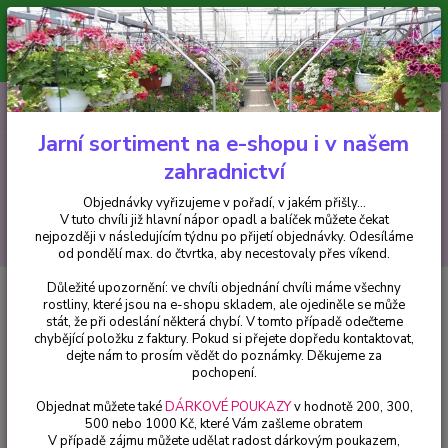
Minimální hodnota pro odeslání z e-shopu je 300 Kč.
V tuto chvíli již hlavní nápor objednávek opadl a balíček můžete čekat
nejpozději v následujícím týdnu po přijetí objednávky. Objednávky
vyřizujeme v pořadí, v jakém přišly...
0
ks
CZK
+420 602 223 614
za
0 Kč
Jarní sortiment na e-shopu i v našem
zahradnictví
Menu
Objednávky vyřizujeme v pořadí, v jakém přišly...
V tuto chvíli již hlavní nápor opadl a balíček můžete čekat
Hledat
nejpozději v následujícím týdnu po přijetí objednávky. Odesíláme
od pondělí max. do čtvrtka, aby necestovaly přes víkend.
Důležité upozornění: ve chvíli objednání chvíli máme všechny
Úvod
Begonie
Begonia Chanson -oranžová převislá - 1 ks
rostliny, které jsou na e-shopu skladem, ale ojediněle se může
stát, že při odeslání některá chybí. V tomto případě odečteme
Begonia Chanson -oranžová
chybějící položku z faktury. Pokud si přejete dopředu kontaktovat,
převislá - 1 ks
dejte nám to prosím vědět do poznámky. Děkujeme za
pochopení.
Objednat můžete také
DÁRKOVÉ POUKAZY
v hodnotě 200, 300,
500 nebo 1000 Kč, které Vám zašleme obratem
V případě zájmu můžete udělat radost dárkovým poukazem,