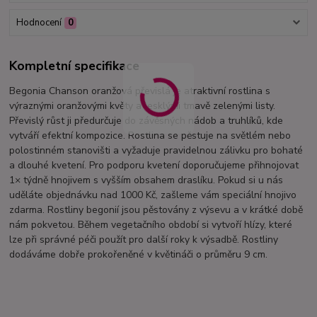
Hodnocení
0
Kompletní specifikace
Begonia Chanson oranžová převislá je atraktivní rostlina s
výraznými oranžovými květy a lesklými tmavě zelenými listy.
Převislý růst ji předurčuje do závěsných nádob a truhlíků, kde
vytváří efektní kompozice. Rostlina se pěstuje na světlém nebo
polostinném stanovišti a vyžaduje pravidelnou zálivku pro bohaté
a dlouhé kvetení. Pro podporu kvetení doporučujeme přihnojovat
1× týdně hnojivem s vyšším obsahem draslíku. Pokud si u nás
uděláte objednávku nad 1000 Kč, zašleme vám speciální hnojivo
zdarma. Rostliny begonií jsou pěstovány z výsevu a v krátké době
nám pokvetou. Během vegetačního období si vytvoří hlízy, které
lze při správné péči použít pro další roky k výsadbě. Rostliny
dodáváme dobře prokořeněné v květináči o průměru 9 cm.