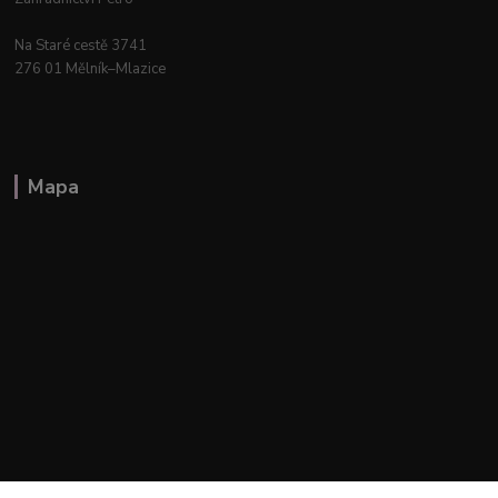
Na Staré cestě 3741
276 01 Mělník–Mlazice
Mapa