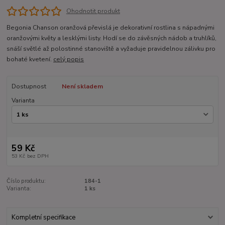
Ohodnotit produkt
Begonia Chanson oranžová převislá je dekorativní rostlina s nápadnými
oranžovými květy a lesklými listy. Hodí se do závěsných nádob a truhlíků,
snáší světlé až polostinné stanoviště a vyžaduje pravidelnou zálivku pro
bohaté kvetení.
celý popis
Dostupnost
Není skladem
Varianta
59 Kč
53 Kč
bez DPH
Číslo produktu:
184-1
Varianta:
1 ks
Kompletní specifikace