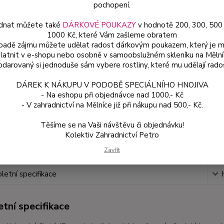
pochopení.
dnat můžete také
DÁRKOVÉ POUKAZY
v hodnotě 200, 300, 500
Dos
1000 Kč, které Vám zašleme obratem
Var
ípadě zájmu můžete udělat radost dárkovým poukazem, který je 
latnit v e-shopu nebo osobně v samoobslužném skleníku na Mělní
darovaný si jednoduše sám vybere rostliny, které mu udělají rado
54
DÁREK K NÁKUPU V PODOBĚ SPECIÁLNÍHO HNOJIVA
48 
- Na eshopu při objednávce nad 1000,- Kč
- V zahradnictví na Mělníce již při nákupu nad 500,- Kč.
Číslo p
Těšíme se na Vaši návštěvu či objednávku!
Kolektiv Zahradnictví Petro
Zavřít
etní specifikace
tní specifikace