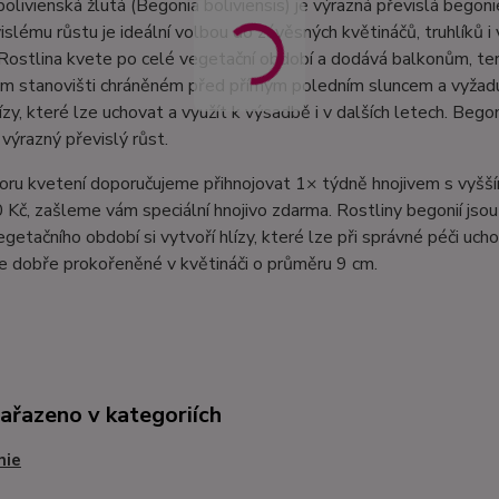
olivienská žlutá (Begonia boliviensis) je výrazná převislá begon
islému růstu je ideální volbou do závěsných květináčů, truhlíků i
Rostlina kvete po celé vegetační období a dodává balkonům, ter
m stanovišti chráněném před přímým poledním sluncem a vyžaduj
lízy, které lze uchovat a využít k výsadbě i v dalších letech. Beg
 výrazný převislý růst.
ru kvetení doporučujeme přihnojovat 1× týdně hnojivem s vyšší
Kč, zašleme vám speciální hnojivo zdarma. Rostliny begonií js
etačního období si vytvoří hlízy, které lze při správné péči ucho
 dobře prokořeněné v květináči o průměru 9 cm.
zařazeno v kategoriích
nie