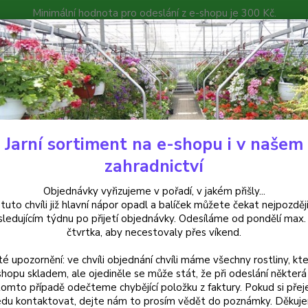
Minimální hodnota pro odeslání z e-shopu je 300 Kč.
íček můžete čekat nejpozději v následujícím týdnu po přijetí objedná
atalog
Poradna
Kontakty
Nevíte
Hledat
+420
Jarní sortiment na e-shopu i v našem
Begonie
Begonia Bolivienská- -žlutá - cena za kus v 3-kusovém balení
zahradnictví
nia Bolivienská- -žlutá - cena z
Objednávky vyřizujeme v pořadí, v jakém přišly...
 tuto chvíli již hlavní nápor opadl a balíček můžete čekat nejpozději
sledujícím týdnu po přijetí objednávky. Odesíláme od pondělí max.
čtvrtka, aby necestovaly přes víkend.
Begonie
té upozornění: ve chvíli objednání chvíli máme všechny rostliny, kte
Skvěle
shopu skladem, ale ojediněle se může stát, že při odeslání některá 
během 
tomto případě odečteme chybějící položku z faktury. Pokud si přej
celý p
du kontaktovat, dejte nám to prosím vědět do poznámky. Děkuj