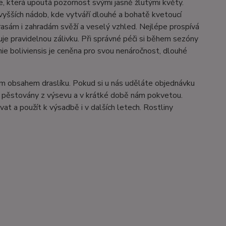
ie, která upoutá pozornost svými jasně žlutými květy.
 vyšších nádob, kde vytváří dlouhé a bohatě kvetoucí
asám i zahradám svěží a veselý vzhled. Nejlépe prospívá
e pravidelnou zálivku. Při správné péči si během sezóny
onie boliviensis je ceněna pro svou nenáročnost, dlouhé
m obsahem draslíku. Pokud si u nás uděláte objednávku
ou pěstovány z výsevu a v krátké době nám pokvetou.
vat a použít k výsadbě i v dalších letech. Rostliny