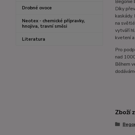
Begonie b
Drobné ovoce
Díky přev
kaskády. 
Neotex - chemické přípravky,
na světlé
hnojiva, travní směsi
vytváří h
kvetení a
Literatura
Pro podpo
nad 1000 
Během veg
dodáváme
Zboží 
Bego