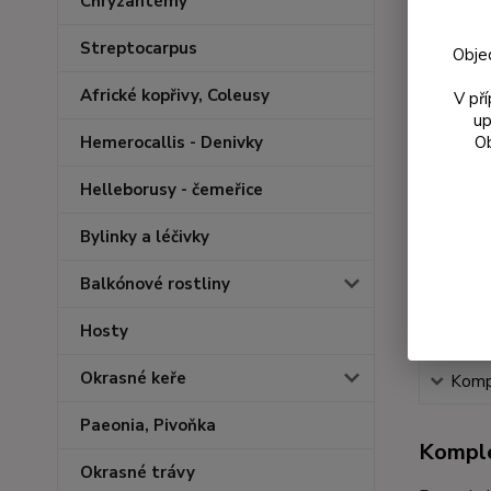
Chryzantémy
Streptocarpus
Obje
Africké kopřivy, Coleusy
V př
up
Ob
Hemerocallis - Denivky
Helleborusy - čemeřice
Bylinky a léčivky
Balkónové rostliny
Hosty
Okrasné keře
Kompl
Paeonia, Pivoňka
Komple
Okrasné trávy