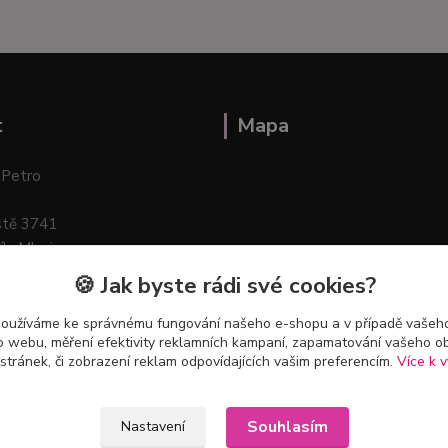
t
Mapa
 Petro
stě 3741
ík–Mlazice
🍪 Jak byste rádi své cookies?
používáme ke správnému fungování našeho e-shopu a v případě vašeho
k o webu, měření efektivity reklamních kampaní, zapamatování vašeho o
 stránek, či zobrazení reklam odpovídajících vašim preferencím.
Více k v
Souhlasím
Nastavení