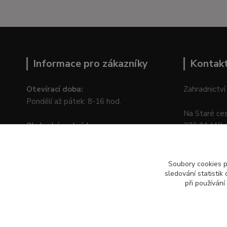
Informace pro zákazníky
Kontak
Otevírací doba:
Zahradnictví
Pondělí až pátek: 8-16 hod.
Na Staré ce
Obchodní podmínky
276 01 Měln
Online odstoupení od kupní smlouvy
Soubory cookies 
sledování statisti
při používání