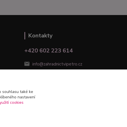
Kontakty
+420 602 223 614
info@zahradnictvipetro.cz
 souhlasu také ke
blíbeného nastavení
yužití cookies