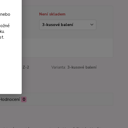
 nebo
tupnost
Není skladem
ianta
možné
ku.
st.
 Kč
Kč
bez DPH
roduktu:
197 Z-2
Varianta:
3-kusové balení
Hodnocení
0