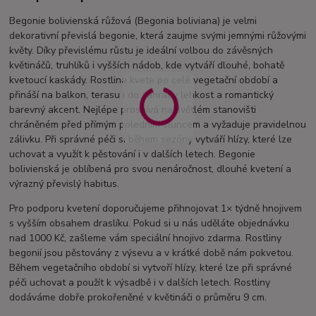
Begonie bolivienská růžová (Begonia boliviana) je velmi
dekorativní převislá begonie, která zaujme svými jemnými růžovými
květy. Díky převislému růstu je ideální volbou do závěsných
květináčů, truhlíků i vyšších nádob, kde vytváří dlouhé, bohatě
kvetoucí kaskády. Rostlina kvete po celé vegetační období a
přináší na balkon, terasu i do zahrady lehkost a romantický
barevný akcent. Nejlépe prospívá na světlém stanovišti
chráněném před přímým poledním sluncem a vyžaduje pravidelnou
zálivku. Při správné péči si během sezóny vytváří hlízy, které lze
uchovat a využít k pěstování i v dalších letech. Begonie
bolivienská je oblíbená pro svou nenáročnost, dlouhé kvetení a
výrazný převislý habitus.
Pro podporu kvetení doporučujeme přihnojovat 1× týdně hnojivem
s vyšším obsahem draslíku. Pokud si u nás uděláte objednávku
nad 1000 Kč, zašleme vám speciální hnojivo zdarma. Rostliny
begonií jsou pěstovány z výsevu a v krátké době nám pokvetou.
Během vegetačního období si vytvoří hlízy, které lze při správné
péči uchovat a použít k výsadbě i v dalších letech. Rostliny
dodáváme dobře prokořeněné v květináči o průměru 9 cm.