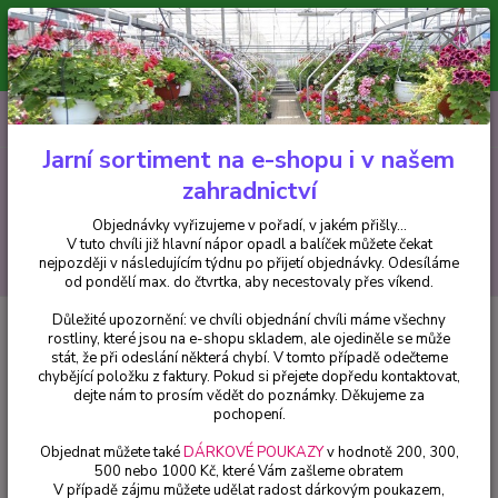
Minimální hodnota pro odeslání z e-shopu je 300 Kč.
V tuto chvíli již hlavní nápor objednávek opadl a balíček můžete čekat
nejpozději v následujícím týdnu po přijetí objednávky. Objednávky
vyřizujeme v pořadí, v jakém přišly...
0
ks
CZK
+420 602 223 614
za
0 Kč
Jarní sortiment na e-shopu i v našem
zahradnictví
Menu
Objednávky vyřizujeme v pořadí, v jakém přišly...
V tuto chvíli již hlavní nápor opadl a balíček můžete čekat
Hledat
nejpozději v následujícím týdnu po přijetí objednávky. Odesíláme
od pondělí max. do čtvrtka, aby necestovaly přes víkend.
Důležité upozornění: ve chvíli objednání chvíli máme všechny
Úvod
Begonie
Begonia Boliviana - růžová - cena na prodejně
rostliny, které jsou na e-shopu skladem, ale ojediněle se může
stát, že při odeslání některá chybí. V tomto případě odečteme
Begonia Boliviana - růžová - cena
chybějící položku z faktury. Pokud si přejete dopředu kontaktovat,
na prodejně
dejte nám to prosím vědět do poznámky. Děkujeme za
pochopení.
Objednat můžete také
DÁRKOVÉ POUKAZY
v hodnotě 200, 300,
500 nebo 1000 Kč, které Vám zašleme obratem
V případě zájmu můžete udělat radost dárkovým poukazem,