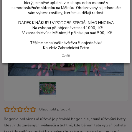
který je možné uplatnit v e-shopu nebo osobně v
samoobslužném skleníku na Mělníku. Obdarovaný si jednoduše
sám vybere rostliny, které mu udělají radost.
DÁREK K NÁKUPU V PODOBĚ SPECIÁLNÍHO HNOJIVA
- Na eshopu při objednávce nad 1000,- Kč
- V zahradnictví na Mělníce již při nákupu nad 500,- Kč.
Těšíme se na Vaši návštěvu či objednávku!
Kolektiv Zahradnictví Petro
Zavřít
Ohodnotit produkt
Begonie bolivienská růžová je převislá begonie s jemně růžovými květy.
Ideální do závěsných květináčů a truhlíků, kde během léta vytváří bohaté
kaskády květů a dodává balkonům i terasám romantický vzhled.
celý