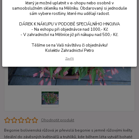
který je možné uplatnit v e-shopu nebo osobně v
samoobslužném skleníku na Mělníku. Obdarovaný si jednoduše
sám vybere rostliny, které mu udělají radost.
DÁREK K NÁKUPU V PODOBĚ SPECIÁLNÍHO HNOJIVA
- Na eshopu při objednávce nad 1000,- Kč
- V zahradnictví na Mělníce již při nákupu nad 500,- Kč.
Těšíme se na Vaši návštěvu či objednávku!
Kolektiv Zahradnictví Petro
Zavřít
Ohodnotit produkt
Begonie bolivienská růžová je převislá begonie s jemně růžovými květy.
Ideální do závěsných květináčů a truhlíků, kde během léta vytváří bohaté