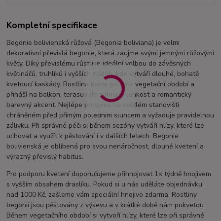
Kompletní specifikace
Begonie bolivienská růžová (Begonia boliviana) je velmi
dekorativní převislá begonie, která zaujme svými jemnými růžovými
květy. Díky převislému růstu je ideální volbou do závěsných
květináčů, truhlíků i vyšších nádob, kde vytváří dlouhé, bohatě
kvetoucí kaskády. Rostlina kvete po celé vegetační období a
přináší na balkon, terasu i do zahrady lehkost a romantický
barevný akcent. Nejlépe prospívá na světlém stanovišti
chráněném před přímým poledním sluncem a vyžaduje pravidelnou
zálivku. Při správné péči si během sezóny vytváří hlízy, které lze
uchovat a využít k pěstování i v dalších letech. Begonie
bolivienská je oblíbená pro svou nenáročnost, dlouhé kvetení a
výrazný převislý habitus.
Pro podporu kvetení doporučujeme přihnojovat 1× týdně hnojivem
s vyšším obsahem draslíku. Pokud si u nás uděláte objednávku
nad 1000 Kč, zašleme vám speciální hnojivo zdarma. Rostliny
begonií jsou pěstovány z výsevu a v krátké době nám pokvetou.
Během vegetačního období si vytvoří hlízy, které lze při správné