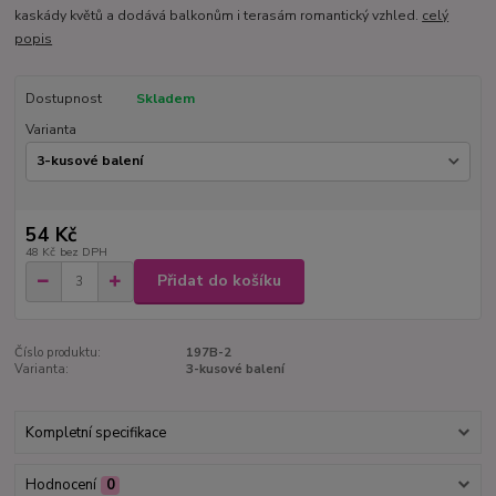
kaskády květů a dodává balkonům i terasám romantický vzhled.
celý
popis
Dostupnost
Skladem
Varianta
54 Kč
48 Kč
bez DPH
Přidat do košíku
Číslo produktu:
197B-2
Varianta:
3-kusové balení
Kompletní specifikace
Hodnocení
0