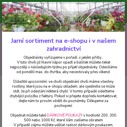
Minimální hodnota pro odeslání z e-shopu je 300 Kč.
V tuto chvíli již hlavní nápor objednávek opadl a balíček můžete čekat
nejpozději v následujícím týdnu po přijetí objednávky. Objednávky
vyřizujeme v pořadí, v jakém přišly...
0
ks
CZK
+420 602 223 614
za
0 Kč
Jarní sortiment na e-shopu i v našem
zahradnictví
Menu
Objednávky vyřizujeme v pořadí, v jakém přišly...
V tuto chvíli již hlavní nápor opadl a balíček můžete čekat
Hledat
nejpozději v následujícím týdnu po přijetí objednávky. Odesíláme
od pondělí max. do čtvrtka, aby necestovaly přes víkend.
Důležité upozornění: ve chvíli objednání chvíli máme všechny
Úvod
Begonie
Begonia Boliviana - růžová - cena za kus v 3-kusovém
rostliny, které jsou na e-shopu skladem, ale ojediněle se může
balení
stát, že při odeslání některá chybí. V tomto případě odečteme
chybějící položku z faktury. Pokud si přejete dopředu kontaktovat,
Begonia Boliviana - růžová - cena
dejte nám to prosím vědět do poznámky. Děkujeme za
za kus v 3-kusovém balení
pochopení.
Objednat můžete také
DÁRKOVÉ POUKAZY
v hodnotě 200, 300,
500 nebo 1000 Kč, které Vám zašleme obratem
V případě zájmu můžete udělat radost dárkovým poukazem,