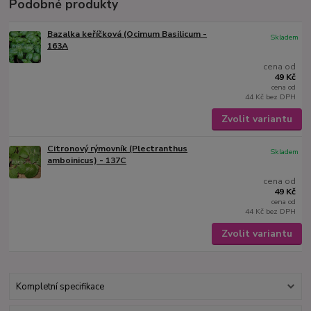
Podobné produkty
Bazalka keříčková (Ocimum Basilicum -
Skladem
163A
cena od
49 Kč
cena od
44 Kč
bez DPH
Zvolit variantu
Citronový rýmovník (Plectranthus
Skladem
amboinicus) - 137C
cena od
49 Kč
cena od
44 Kč
bez DPH
Zvolit variantu
Kompletní specifikace