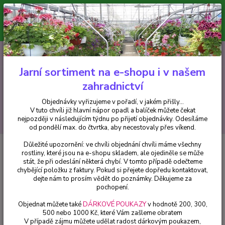
Minimální hodnota pro odeslání z e-shopu je 300 Kč.
V tuto chvíli již hlavní nápor objednávek opadl a balíček můžete čekat
nejpozději v následujícím týdnu po přijetí objednávky. Objednávky
vyřizujeme v pořadí, v jakém přišly...
0
ks
CZK
+420 602 223 614
za
0 Kč
Jarní sortiment na e-shopu i v našem
zahradnictví
Menu
Objednávky vyřizujeme v pořadí, v jakém přišly...
V tuto chvíli již hlavní nápor opadl a balíček můžete čekat
Hledat
nejpozději v následujícím týdnu po přijetí objednávky. Odesíláme
od pondělí max. do čtvrtka, aby necestovaly přes víkend.
Důležité upozornění: ve chvíli objednání chvíli máme všechny
Úvod
Bylinky a léčivky
Bazalka červená (Ocimum basilicum Chianti) -
rostliny, které jsou na e-shopu skladem, ale ojediněle se může
cena na prodejně
stát, že při odeslání některá chybí. V tomto případě odečteme
chybějící položku z faktury. Pokud si přejete dopředu kontaktovat,
Bazalka červená (Ocimum
dejte nám to prosím vědět do poznámky. Děkujeme za
basilicum Chianti) - cena na
pochopení.
prodejně
Objednat můžete také
DÁRKOVÉ POUKAZY
v hodnotě 200, 300,
500 nebo 1000 Kč, které Vám zašleme obratem
V případě zájmu můžete udělat radost dárkovým poukazem,