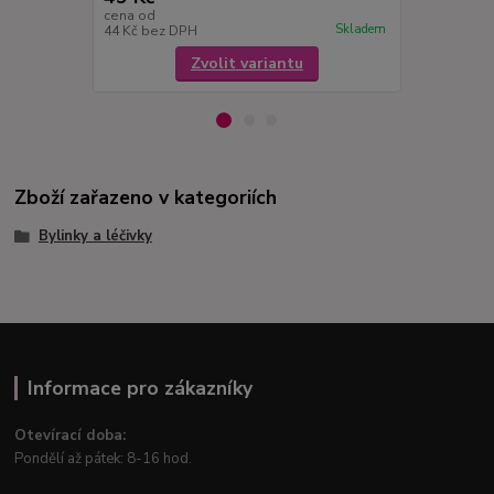
cena od
cena od
Skladem
44 Kč
bez DPH
44 Kč
bez D
Zvolit variantu
Zboží zařazeno v kategoriích
Bylinky a léčivky
Informace pro zákazníky
Otevírací doba:
Pondělí až pátek: 8-16 hod.