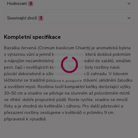
Hodnocení
0
Související zboží
3
Kompletní specifikace
Bazalka červená (Ocimum basilicum Chianti) je aromatická bylina
s výraznou vůní a jemně kořeněnou chutí, která dodává pokrmům
a nápojům nezaměnitelný charakter. Je ideální do salátů, omáček,
pest, čajů i osvěžujících koktejlů. Červené listy rostliny navíc
působí dekorativně a oživí každou kuchyni či zahradu. V lidovém
léčitelství se tradičně používá k podpoře trávení, uklidnění žaludku
a osvěžení mysli. Rostlina tvoří kompaktní keříky dorůstající výšky
30–50 cm a snadno se pěstuje na slunném až polostinném místě
ve vlhké, dobře propustné půdě. Roste rychle, snadno se množí
řízky a je vhodná do květináče i záhonu. Pro další pěstování a
přesazení rostliny zesilujeme v květináči o průměru 9 cm,
připravené k výsadbě.