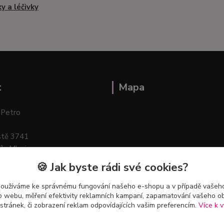
ky a léčivky
t
Mapa
 Petro
stě 3741
ík–Mlazice
🍪 Jak byste rádi své cookies?
používáme ke správnému fungování našeho e-shopu a v případě vašeho
k o webu, měření efektivity reklamních kampaní, zapamatování vašeho o
 stránek, či zobrazení reklam odpovídajících vašim preferencím.
Více k v