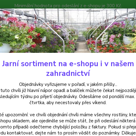
Minimální hodnota pro odeslání z e-shopu je 300 Kč.
íček můžete čekat nejpozději v následujícím týdnu po přijetí objedná
atalog
Poradna
Kontakty
Nevíte
Hledat
+420
Jarní sortiment na e-shopu i v našem
ylinky a léčivky
Bazalka červená (Ocimum basilicum Chianti) - cena za k
zahradnictví
lka červená (Ocimum basilicum C
Objednávky vyřizujeme v pořadí, v jakém přišly...
 tuto chvíli již hlavní nápor opadl a balíček můžete čekat nejpozději
vém balení
sledujícím týdnu po přijetí objednávky. Odesíláme od pondělí max.
čtvrtka, aby necestovaly přes víkend.
té upozornění: ve chvíli objednání chvíli máme všechny rostliny, kte
Bazalk
shopu skladem, ale ojediněle se může stát, že při odeslání některá 
tomto případě odečteme chybějící položku z faktury. Pokud si přej
aromat
du kontaktovat, dejte nám to prosím vědět do poznámky. Děkuj
omáček