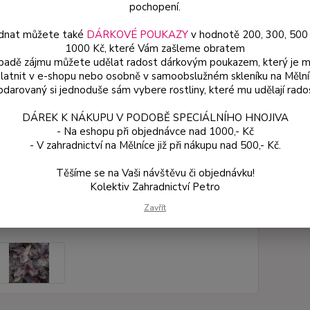
pochopení.
rychle 
dnat můžete také
DÁRKOVÉ POUKAZY
v hodnotě 200, 300, 500
1000 Kč, které Vám zašleme obratem
Dos
ípadě zájmu můžete udělat radost dárkovým poukazem, který je 
latnit v e-shopu nebo osobně v samoobslužném skleníku na Mělní
Var
darovaný si jednoduše sám vybere rostliny, které mu udělají rado
DÁREK K NÁKUPU V PODOBĚ SPECIÁLNÍHO HNOJIVA
- Na eshopu při objednávce nad 1000,- Kč
54
- V zahradnictví na Mělníce již při nákupu nad 500,- Kč.
48 
Těšíme se na Vaši návštěvu či objednávku!
Kolektiv Zahradnictví Petro
Číslo p
Zavřít