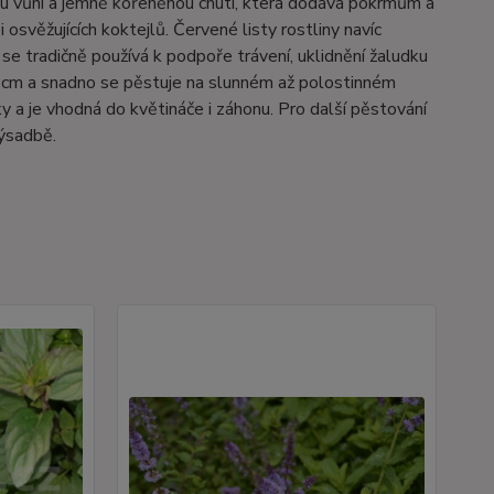
nou vůní a jemně kořeněnou chutí, která dodává pokrmům a
 osvěžujících koktejlů. Červené listy rostliny navíc
 se tradičně používá k podpoře trávení, uklidnění žaludku
50 cm a snadno se pěstuje na slunném až polostinném
 a je vhodná do květináče i záhonu. Pro další pěstování
výsadbě.