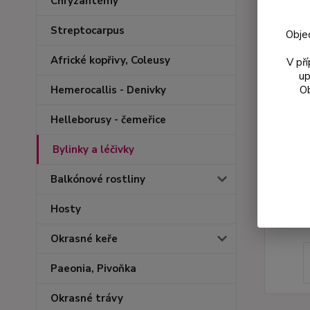
Chryzantémy
Streptocarpus
Obje
Africké kopřivy, Coleusy
V př
up
Ob
Hemerocallis - Denivky
Helleborusy - čemeřice
Bylinky a léčivky
Balkónové rostliny
Hosty
Okrasné keře
Paeonia, Pivoňka
Okrasné trávy