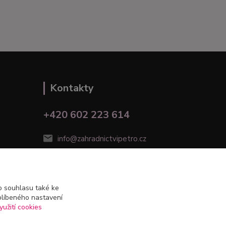
Kontakty
+420 602 223 614
info@zahradnictvipetro.cz
 souhlasu také ke
blíbeného nastavení
yužití cookies