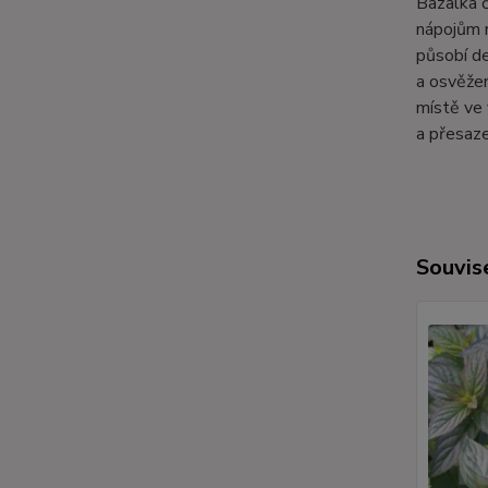
Bazalka č
nápojům n
působí de
a osvěžen
místě ve 
a přesaze
Souvise