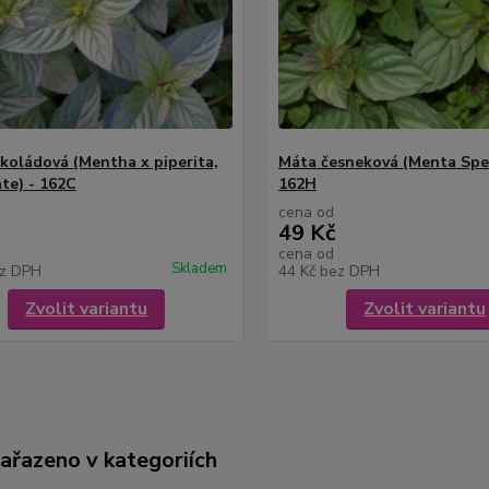
koládová (Mentha x piperita,
Máta česneková (Menta Spec
te) - 162C
162H
cena od
49 Kč
cena od
Skladem
z DPH
44 Kč
bez DPH
Zvolit variantu
Zvolit variantu
zařazeno v kategoriích