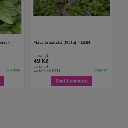
ies) -
Máta brazilská (Máta) - 162N
cena od
49 Kč
cena od
Skladem
Skladem
44 Kč
bez DPH
Zvolit variantu