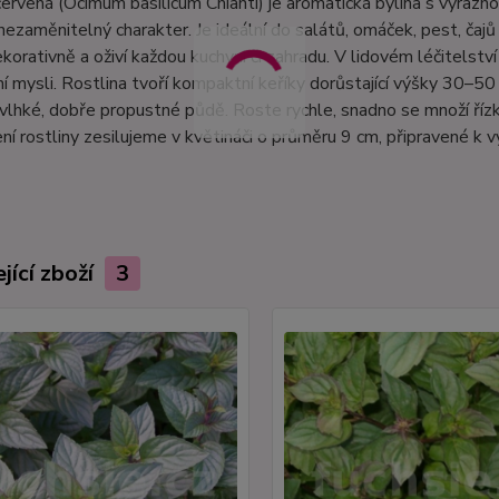
ervená (Ocimum basilicum Chianti) je aromatická bylina s výraz
ezaměnitelný charakter. Je ideální do salátů, omáček, pest, čajů i
korativně a oživí každou kuchyni či zahradu. V lidovém léčitelství
í mysli. Rostlina tvoří kompaktní keříky dorůstající výšky 30–
vlhké, dobře propustné půdě. Roste rychle, snadno se množí řízky
ní rostliny zesilujeme v květináči o průměru 9 cm, připravené k 
jící zboží
3