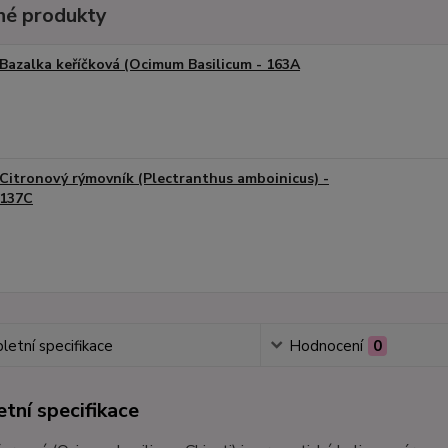
é produkty
Bazalka keříčková (Ocimum Basilicum - 163A
Citronový rýmovník (Plectranthus amboinicus) -
137C
etní specifikace
Hodnocení
0
tní specifikace