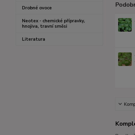
Podobn
Drobné ovoce
Neotex - chemické přípravky,
hnojiva, travní směsi
Literatura
Kompl
Komple