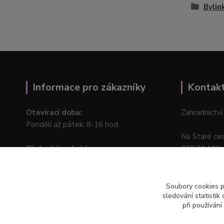
Bylin
Informace pro zákazníky
Kontak
Otevírací doba:
Zahradnictví
Pondělí až pátek: 8-16 hod.
Na Staré ce
Obchodní podmínky
276 01 Měln
Online odstoupení od kupní smlouvy
Soubory cookies 
sledování statisti
při používání