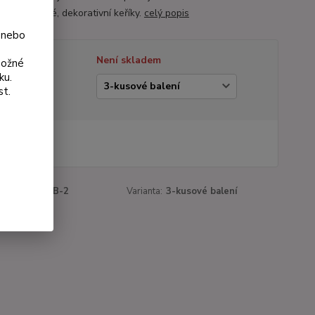
vytváří husté, dekorativní keříky.
celý popis
 nebo
tupnost
Není skladem
možné
ku.
ianta
st.
 Kč
Kč
bez DPH
roduktu:
163B-2
Varianta:
3-kusové balení