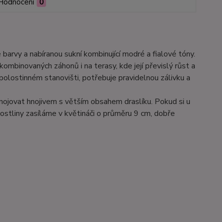
Hodnocení
0
barvy a nabíranou sukní kombinující modré a fialové tóny.
ombinovaných záhonů i na terasy, kde její převislý růst a
polostinném stanovišti, potřebuje pravidelnou zálivku a
hnojovat hnojivem s větším obsahem draslíku. Pokud si u
ostliny zasíláme v květináči o průměru 9 cm, dobře