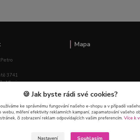
t
Mapa
 Petro
stě 3741
ík–Mlazice
🍪 Jak byste rádi své cookies?
používáme ke správnému fungování našeho e-shopu a v případě vašeho
k o webu, měření efektivity reklamních kampaní, zapamatování vašeho o
 stránek, či zobrazení reklam odpovídajících vašim preferencím.
Více k v
Souhlasím
Nastavení