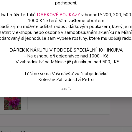
pochopení.
dnat můžete také
DÁRKOVÉ POUKAZY
v hodnotě 200, 300, 500
Dos
1000 Kč, které Vám zašleme obratem
Var
ípadě zájmu můžete udělat radost dárkovým poukazem, který je 
latnit v e-shopu nebo osobně v samoobslužném skleníku na Mělní
darovaný si jednoduše sám vybere rostliny, které mu udělají rado
59
DÁREK K NÁKUPU V PODOBĚ SPECIÁLNÍHO HNOJIVA
53 
- Na eshopu při objednávce nad 1000,- Kč
- V zahradnictví na Mělníce již při nákupu nad 500,- Kč.
Číslo p
Těšíme se na Vaši návštěvu či objednávku!
Kolektiv Zahradnictví Petro
Zavřít