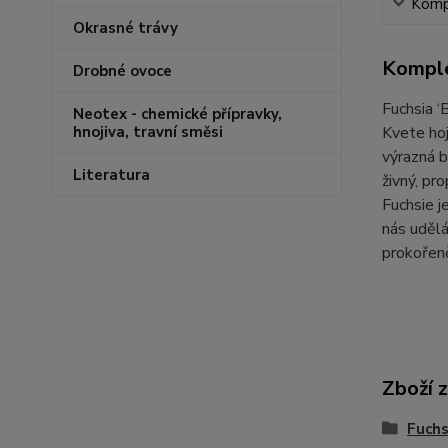
Kompl
Okrasné trávy
Komple
Drobné ovoce
Fuchsia ‘
Neotex - chemické přípravky,
Kvete hoj
hnojiva, travní směsi
výrazná b
Literatura
živný, pr
Fuchsie j
nás udělá
prokořen
Zboží 
Fuchs