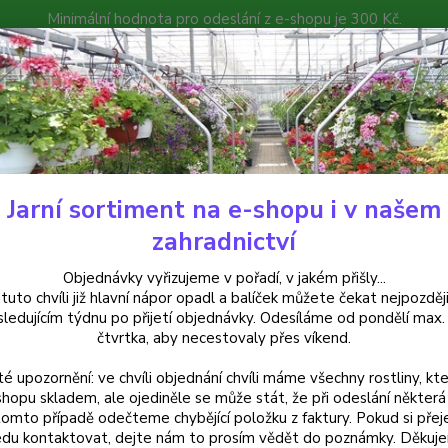
Minimální hodnota pro odeslání z e-shopu je 300 Kč.
íček můžete čekat nejpozději v následujícím týdnu po přijetí objedná
atalog
Poradna
Kontakty
Nevíte
Hledat
+420
Jarní sortiment na e-shopu i v našem
uchsie
Baron de Ketteler Fuchsie - 1 ks
zahradnictví
n de Ketteler Fuchsie - 1 ks
Objednávky vyřizujeme v pořadí, v jakém přišly...
 tuto chvíli již hlavní nápor opadl a balíček můžete čekat nejpozději
sledujícím týdnu po přijetí objednávky. Odesíláme od pondělí max.
čtvrtka, aby necestovaly přes víkend.
Fuchsia
té upozornění: ve chvíli objednání chvíli máme všechny rostliny, kte
červen
shopu skladem, ale ojediněle se může stát, že při odeslání některá 
bohatě 
tomto případě odečteme chybějící položku z faktury. Pokud si přej
barvy 
du kontaktovat, dejte nám to prosím vědět do poznámky. Děkuj