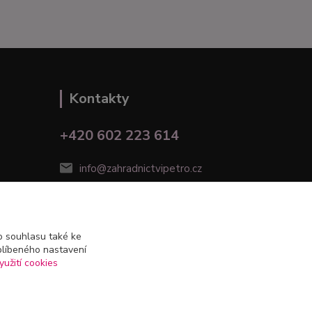
Kontakty
+420 602 223 614
info@zahradnictvipetro.cz
 souhlasu také ke
blíbeného nastavení
yužití cookies