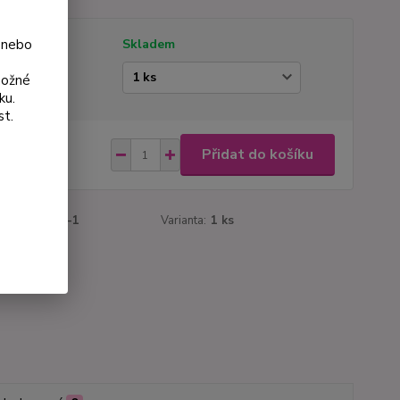
 nebo
tupnost
Skladem
ianta
možné
ku.
st.
 Kč
Přidat do košíku
Kč
bez DPH
roduktu:
999-1
Varianta:
1 ks