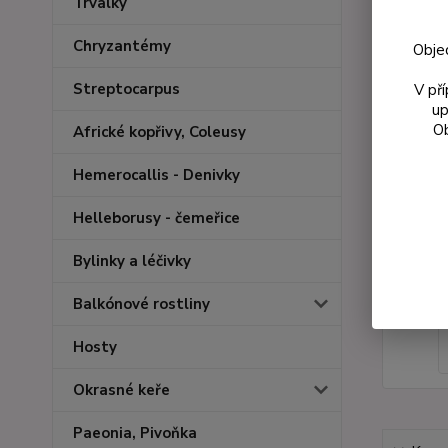
Trvalky
Chryzantémy
Obje
Streptocarpus
V př
up
Ob
Africké kopřivy, Coleusy
Hemerocallis - Denivky
Helleborusy - čemeřice
Bylinky a léčivky
Balkónové rostliny
Hosty
Okrasné keře
Paeonia, Pivoňka