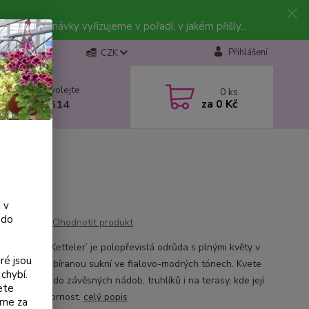
vky. Objednávky vyřizujeme v pořadí, v jakém přišly...
Přihlášení
CZK
 si rady? Zavolejte.
0
ks
za
0 Kč
 602 223 614
 v
 do
Ohodnotit produkt
 ‘Baron de Ketteler’ je polopřevislá odrůda s plnými květy v
ré jsou
é barvě a nabíranou sukní ve fialovo-modrých tónech. Kvete
chybí.
a je ideální do závěsných nádob, truhlíků i na terasy, kde její
ete
přitahují pozornost.
celý popis
eme za