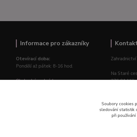
Informace pro zákazníky
Kontak
Otevírací doba:
Zahradnictví
Pondělí až pátek: 8-16 hod.
Na Staré ce
Obchodní podmínky
276 01 Měln
Online odstoupení od kupní smlouvy
Soubory cookies 
sledování statisti
při používání