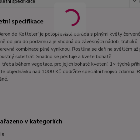
etní specifikace
tní specifikace
Baron de Ketteler’ je polopřevislá odrůda s plnými květy červené 
ně od jara do podzimu a je vhodná do závěsných nádob, truhlíků, k
arevná kombinace plně vyniknou. Rostlina se daří na světlém až 
opustný substrát. Snadno se pěstuje a kvete bohatě.
e třeba během vegetace, pro jejich bohaté kvetení, 1× týdně při
te objednávku nad 1000 Kč, obdržíte speciální hnojivo zdarma. R
ěné.
zařazeno v kategoriích
ie