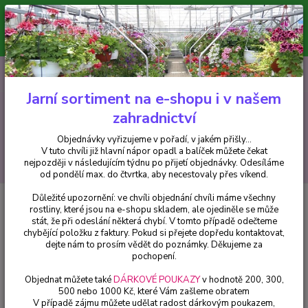
Minimální hodnota pro odeslání z e-shopu je 300 Kč.
V tuto chvíli již hlavní nápor objednávek opadl a balíček můžete čekat
nejpozději v následujícím týdnu po přijetí objednávky. Objednávky
vyřizujeme v pořadí, v jakém přišly...
0
ks
CZK
+420 602 223 614
za
0 Kč
Jarní sortiment na e-shopu i v našem
zahradnictví
Menu
Objednávky vyřizujeme v pořadí, v jakém přišly...
V tuto chvíli již hlavní nápor opadl a balíček můžete čekat
Hledat
nejpozději v následujícím týdnu po přijetí objednávky. Odesíláme
od pondělí max. do čtvrtka, aby necestovaly přes víkend.
Důležité upozornění: ve chvíli objednání chvíli máme všechny
Úvod
Balkónové rostliny
Balzamína růžová , Impantiens Neu Guinea -
rostliny, které jsou na e-shopu skladem, ale ojediněle se může
cena na prodejně
stát, že při odeslání některá chybí. V tomto případě odečteme
chybějící položku z faktury. Pokud si přejete dopředu kontaktovat,
Balzamína růžová , Impantiens
dejte nám to prosím vědět do poznámky. Děkujeme za
Neu Guinea - cena na prodejně
pochopení.
Objednat můžete také
DÁRKOVÉ POUKAZY
v hodnotě 200, 300,
500 nebo 1000 Kč, které Vám zašleme obratem
V případě zájmu můžete udělat radost dárkovým poukazem,