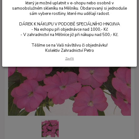
který je možné uplatnit v e-shopu nebo osobně v
samoobslužném skleníku na Mělníku. Obdarovaný si jednoduše
sám vybere rostliny, které mu udělají radost.
DÁREK K NÁKUPU V PODOBĚ SPECIÁLNÍHO HNOJIVA
- Na eshopu při objednávce nad 1000,- Kč
- V zahradnictví na Mělníce již při nákupu nad 500,- Kč.
Těšíme se na Vaši návštěvu či objednávku!
Kolektiv Zahradnictví Petro
Zavřít