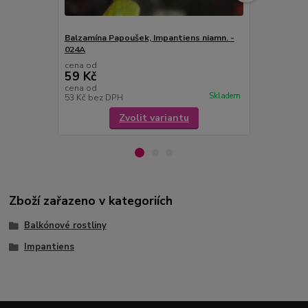
Balzamína Papoušek, Impantiens niamn. -
Impantiens 
024A
- 020
cena od
cena od
59 Kč
59 Kč
cena od
cena od
Skladem
53 Kč
bez DPH
53 Kč
bez D
Zvolit variantu
Zboží zařazeno v kategoriích
Balkónové rostliny
Impantiens