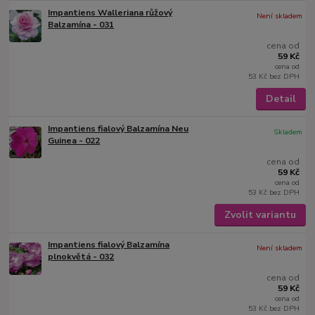
Impantiens Walleriana růžový
Není skladem
Balzamína - 031
cena od
59 Kč
cena od
53 Kč
bez DPH
Detail
Impantiens fialový Balzamína Neu
Skladem
Guinea - 022
cena od
59 Kč
cena od
53 Kč
bez DPH
Zvolit variantu
Impantiens fialový Balzamína
Není skladem
plnokvětá - 032
cena od
59 Kč
cena od
53 Kč
bez DPH