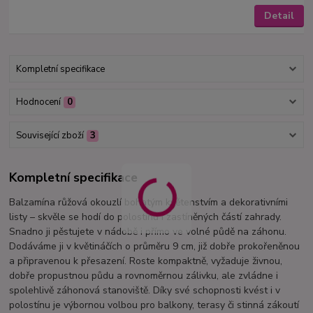
Detail
Kompletní specifikace
Hodnocení
0
Související zboží
3
Kompletní specifikace
Balzamína růžová okouzlí bohatým květenstvím a dekorativními
listy – skvěle se hodí do polostínu i zastíněných částí zahrady.
Snadno ji pěstujete v nádobě i přímo ve volné půdě na záhonu.
Dodáváme ji v květináčích o průměru 9 cm, již dobře prokořeněnou
a připravenou k přesazení. Roste kompaktně, vyžaduje živnou,
dobře propustnou půdu a rovnoměrnou zálivku, ale zvládne i
spolehlivě záhonová stanoviště. Díky své schopnosti kvést i v
polostínu je výbornou volbou pro balkony, terasy či stinná zákoutí