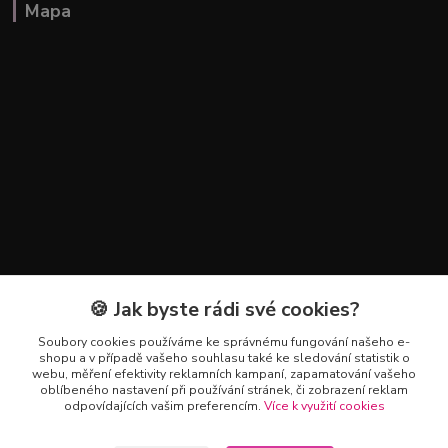
Mapa
🍪 Jak byste rádi své cookies?
Kontakty
Soubory cookies používáme ke správnému fungování našeho e-
+420 602 223 614
shopu a v případě vašeho souhlasu také ke sledování statistik o
webu, měření efektivity reklamních kampaní, zapamatování vašeho
oblíbeného nastavení při používání stránek, či zobrazení reklam
info@zahradnictvipetro.cz
odpovídajících vašim preferencím.
Více k využití cookies