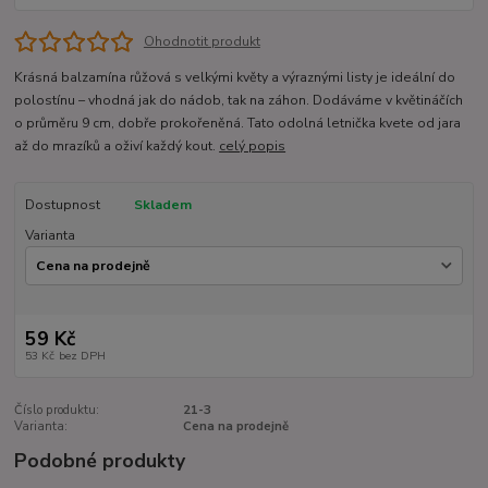
Ohodnotit produkt
Krásná balzamína růžová s velkými květy a výraznými listy je ideální do
polostínu – vhodná jak do nádob, tak na záhon. Dodáváme v květináčích
o průměru 9 cm, dobře prokořeněná. Tato odolná letnička kvete od jara
až do mrazíků a oživí každý kout.
celý popis
Dostupnost
Skladem
Varianta
59 Kč
53 Kč
bez DPH
Číslo produktu:
21-3
Varianta:
Cena na prodejně
Podobné produkty