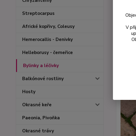
Chryzantémy
Streptocarpus
Obje
Africké kopřivy, Coleusy
V př
up
Ob
Hemerocallis - Denivky
Helleborusy - čemeřice
Bylinky a léčivky
Balkónové rostliny
Hosty
Okrasné keře
Paeonia, Pivoňka
Okrasné trávy