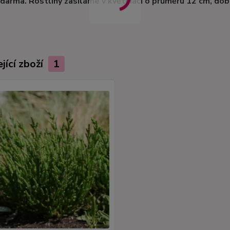
zdarma. Rostliny zasíláme v květináči o průměru 12 cm, do
jící zboží
1