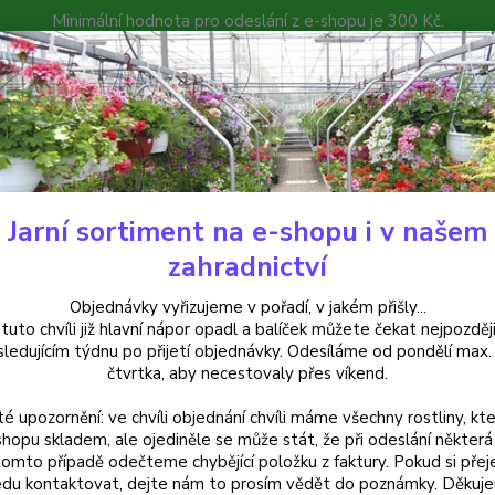
Minimální hodnota pro odeslání z e-shopu je 300 Kč.
íček můžete čekat nejpozději v následujícím týdnu po přijetí objedná
atalog
Poradna
Kontakty
Nevíte
Hledat
+420
Jarní sortiment na e-shopu i v našem
ylinky a léčivky
Australský citronový list- Plectranthus bellus, Mount Ca
zahradnictví
ralský citronový list- Plectrant
Objednávky vyřizujeme v pořadí, v jakém přišly...
 tuto chvíli již hlavní nápor opadl a balíček můžete čekat nejpozději
 na prodejně
sledujícím týdnu po přijetí objednávky. Odesíláme od pondělí max.
čtvrtka, aby necestovaly přes víkend.
té upozornění: ve chvíli objednání chvíli máme všechny rostliny, kte
Austral
shopu skladem, ale ojediněle se může stát, že při odeslání některá 
tomto případě odečteme chybějící položku z faktury. Pokud si přej
aromati
du kontaktovat, dejte nám to prosím vědět do poznámky. Děkuj
dochuce