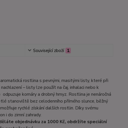
Související zboží
1
aromatická rostlina s pevnými, masitými listy, které při
nachlazení – listy lze použít na čaj, inhalaci nebo k
ě odpuzuje komáry a drobný hmyz. Rostlina je nenáročná
světlé stanoviště bez celodenního přímého slunce, běžný
umožňuje rychlé získání dalších rostlin. Díky svému
on i do zimní zahrady.
děláte objednávku za 1000 Kč, obdržíte speciální