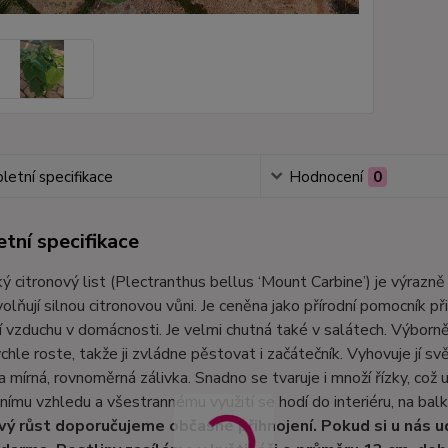
etní specifikace
Hodnocení
0
tní specifikace
ý citronový list (Plectranthus bellus ‘Mount Carbine’) je výrazně 
olňují silnou citronovou vůni. Je ceněna jako přírodní pomocník při 
 vzduchu v domácnosti. Je velmi chutná také v salátech. Výborn
ychle roste, takže ji zvládne pěstovat i začátečník. Vyhovuje jí 
a mírná, rovnoměrná zálivka. Snadno se tvaruje i množí řízky, což 
nímu vzhledu a všestrannému využití se hodí do interiéru, na balk
vý růst doporučujeme občasné přihnojení. Pokud si u nás u