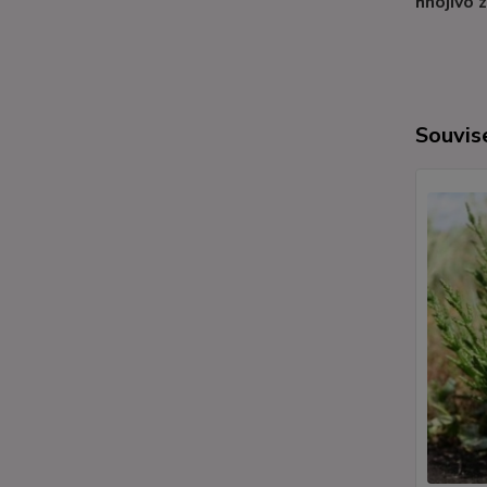
hnojivo 
Souvise