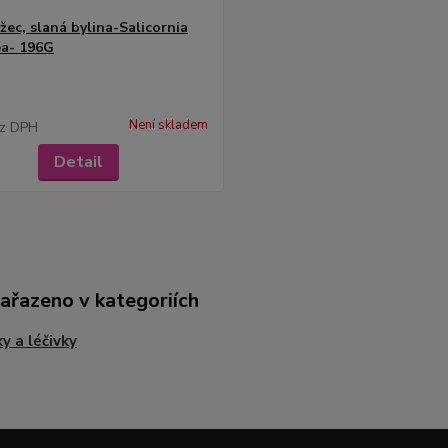
žec, slaná bylina-Salicornia
a- 196G
Není skladem
z DPH
Detail
zařazeno v kategoriích
ky a léčivky