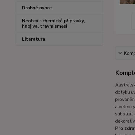
Drobné ovoce
Neotex - chemické přípravky,
hnojiva, travní směsi
Literatura
Kompl
Komple
Australsk
dotyku uv
provonění
a velmi r
substrát 
dekorativ
Pro zdra