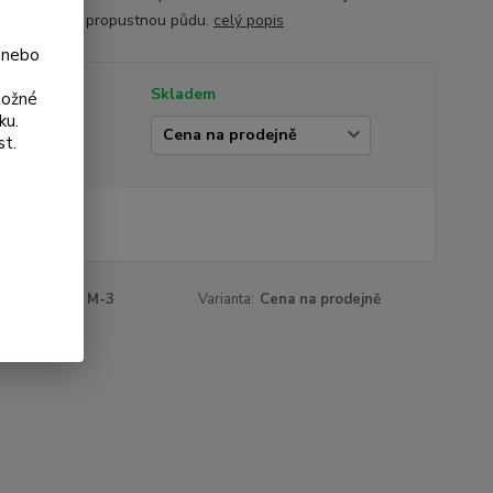
iště a dobře propustnou půdu.
celý popis
 nebo
tupnost
Skladem
možné
ku.
ianta
st.
 Kč
Kč
bez DPH
roduktu:
137 M-3
Varianta:
Cena na prodejně