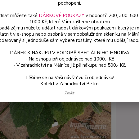
pochopení.
stanov
dnat můžete také
DÁRKOVÉ POUKAZY
v hodnotě 200, 300, 500
1000 Kč, které Vám zašleme obratem
Dos
ípadě zájmu můžete udělat radost dárkovým poukazem, který je 
latnit v e-shopu nebo osobně v samoobslužném skleníku na Mělní
Var
darovaný si jednoduše sám vybere rostliny, které mu udělají rado
DÁREK K NÁKUPU V PODOBĚ SPECIÁLNÍHO HNOJIVA
- Na eshopu při objednávce nad 1000,- Kč
75
- V zahradnictví na Mělníce již při nákupu nad 500,- Kč.
67 
Těšíme se na Vaši návštěvu či objednávku!
Kolektiv Zahradnictví Petro
Číslo p
Zavřít