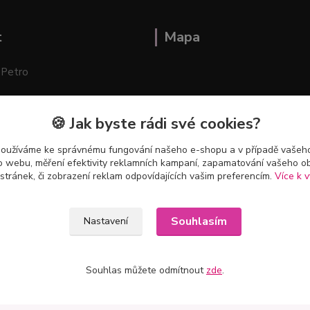
t
Mapa
 Petro
stě 3741
🍪 Jak byste rádi své cookies?
ík–Mlazice
používáme ke správnému fungování našeho e-shopu a v případě vašeho
k o webu, měření efektivity reklamních kampaní, zapamatování vašeho o
 stránek, či zobrazení reklam odpovídajících vašim preferencím.
Více k v
Souhlasím
Nastavení
Souhlas můžete odmítnout
zde
.