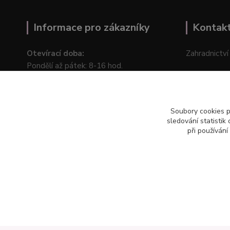
Informace pro zákazníky
Kontak
Otevírací doba:
Zahradnictví
Pondělí až pátek: 8-16 hod.
Na Staré ce
Obchodní podmínky
276 01 Měln
Online odstoupení od kupní smlouvy
Soubory cookies 
sledování statisti
při používání