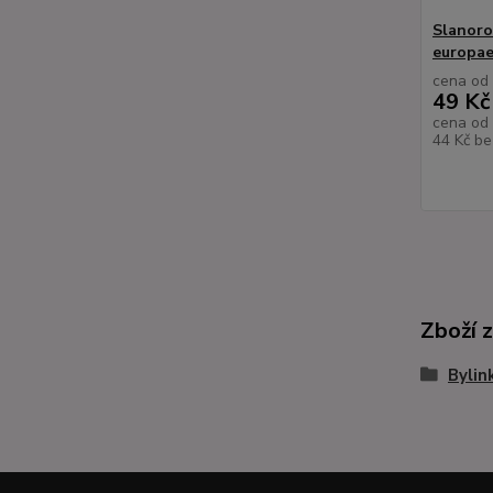
Slanoro
europae
cena od
49 Kč
cena od
44 Kč
be
Zboží 
Bylin