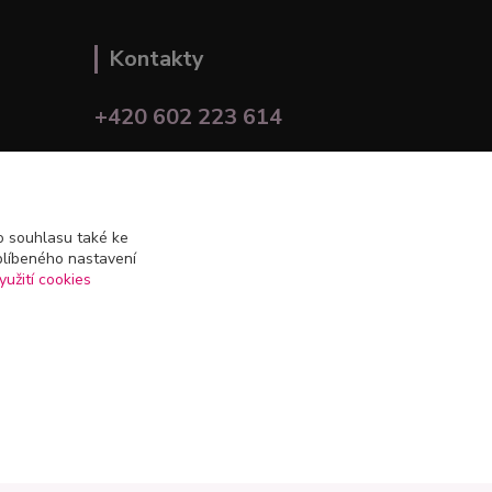
Kontakty
+420 602 223 614
info@zahradnictvipetro.cz
 souhlasu také ke
blíbeného nastavení
yužití cookies
Vytvořeno na
Eshop-rychle.cz