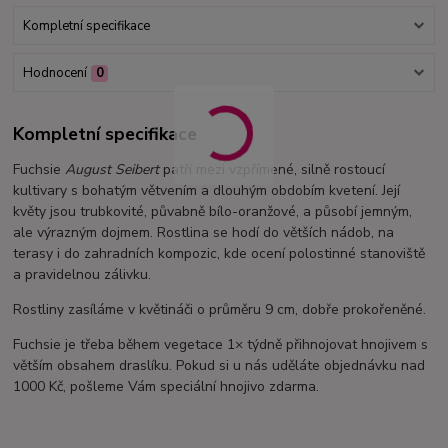
Kompletní specifikace
Hodnocení
0
Kompletní specifikace
Fuchsie
August Seibert
patří mezi vzpřímené, silně rostoucí
kultivary s bohatým větvením a dlouhým obdobím kvetení. Její
květy jsou trubkovité, půvabně bílo-oranžové, a působí jemným,
ale výrazným dojmem. Rostlina se hodí do větších nádob, na
terasy i do zahradních kompozic, kde ocení polostinné stanoviště
a pravidelnou zálivku.
Rostliny zasíláme v květináči o průměru 9 cm, dobře prokořeněné.
Fuchsie je třeba během vegetace 1× týdně přihnojovat hnojivem s
větším obsahem draslíku. Pokud si u nás uděláte objednávku nad
1000 Kč, pošleme Vám speciální hnojivo zdarma.