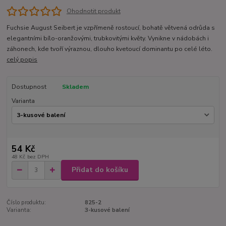
Ohodnotit produkt
Fuchsie August Seibert je vzpřímeně rostoucí, bohatě větvená odrůda s
elegantními bílo-oranžovými, trubkovitými květy. Vynikne v nádobách i
záhonech, kde tvoří výraznou, dlouho kvetoucí dominantu po celé léto.
celý popis
Dostupnost
Skladem
Varianta
54 Kč
48 Kč
bez DPH
Přidat do košíku
Číslo produktu:
825-2
Varianta:
3-kusové balení