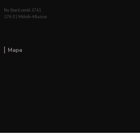
Na Staré cestě 3741
276 01 Mělník–Mlazice
Mapa