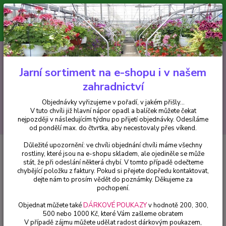
Minimální hodnota pro odeslání z e-shopu je 300 Kč.
V tuto chvíli již hlavní nápor objednávek opadl a balíček můžete čekat
nejpozději v následujícím týdnu po přijetí objednávky. Objednávky
vyřizujeme v pořadí, v jakém přišly...
0
ks
CZK
+420 602 223 614
za
0 Kč
Jarní sortiment na e-shopu i v našem
zahradnictví
Menu
Objednávky vyřizujeme v pořadí, v jakém přišly...
V tuto chvíli již hlavní nápor opadl a balíček můžete čekat
Hledat
nejpozději v následujícím týdnu po přijetí objednávky. Odesíláme
od pondělí max. do čtvrtka, aby necestovaly přes víkend.
Důležité upozornění: ve chvíli objednání chvíli máme všechny
Úvod
Fuchsie
August Seibert Fuchsie - cena za kus v 3-kusovém balení
rostliny, které jsou na e-shopu skladem, ale ojediněle se může
stát, že při odeslání některá chybí. V tomto případě odečteme
August Seibert Fuchsie - cena za
chybějící položku z faktury. Pokud si přejete dopředu kontaktovat,
kus v 3-kusovém balení
dejte nám to prosím vědět do poznámky. Děkujeme za
pochopení.
Objednat můžete také
DÁRKOVÉ POUKAZY
v hodnotě 200, 300,
500 nebo 1000 Kč, které Vám zašleme obratem
V případě zájmu můžete udělat radost dárkovým poukazem,