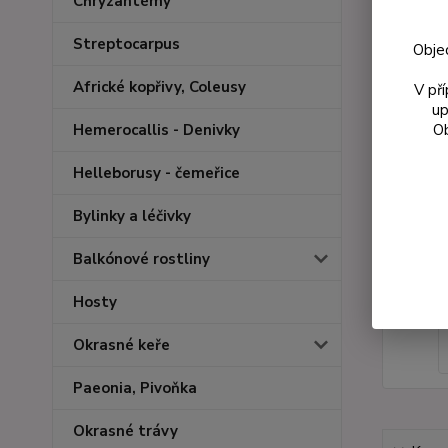
Chryzantémy
Streptocarpus
Obje
Africké kopřivy, Coleusy
V př
up
Ob
Hemerocallis - Denivky
Helleborusy - čemeřice
Bylinky a léčivky
Balkónové rostliny
Hosty
Okrasné keře
Paeonia, Pivoňka
Okrasné trávy