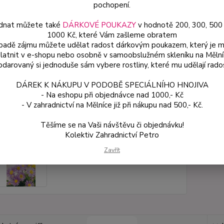
propus
pochopení.
dnat můžete také
DÁRKOVÉ POUKAZY
v hodnotě 200, 300, 500
1000 Kč, které Vám zašleme obratem
Dos
ípadě zájmu můžete udělat radost dárkovým poukazem, který je 
latnit v e-shopu nebo osobně v samoobslužném skleníku na Mělní
Var
darovaný si jednoduše sám vybere rostliny, které mu udělají rado
DÁREK K NÁKUPU V PODOBĚ SPECIÁLNÍHO HNOJIVA
54
- Na eshopu při objednávce nad 1000,- Kč
48 
- V zahradnictví na Mělníce již při nákupu nad 500,- Kč.
Těšíme se na Vaši návštěvu či objednávku!
Číslo p
Kolektiv Zahradnictví Petro
Zavřít