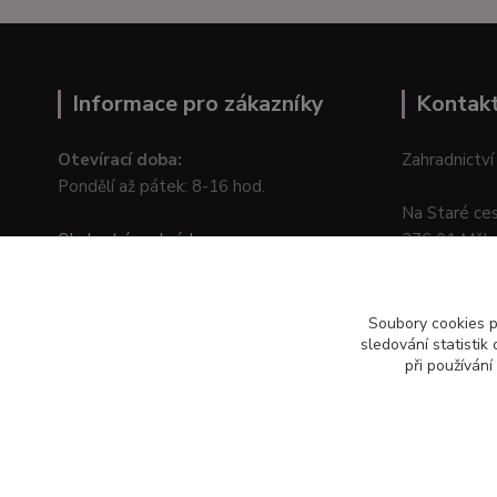
Informace pro zákazníky
Kontak
Otevírací doba:
Zahradnictví
Pondělí až pátek: 8-16 hod.
Na Staré ce
Obchodní podmínky
276 01 Měln
Online odstoupení od kupní smlouvy
Soubory cookies 
sledování statisti
při používání