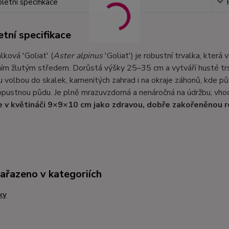
etní specifikace
tní specifikace
lková 'Goliat' (
Aster alpinus
'Goliat') je robustní trvalka, která
ím žlutým středem. Dorůstá výšky 25–35 cm a vytváří husté trs
u volbou do skalek, kamenitých zahrad i na okraje záhonů, kde pů
pustnou půdu. Je plně mrazuvzdorná a nenáročná na údržbu, vho
 v květináči 9×9×10 cm jako zdravou, dobře zakořeněnou r
zařazeno v kategoriích
ky