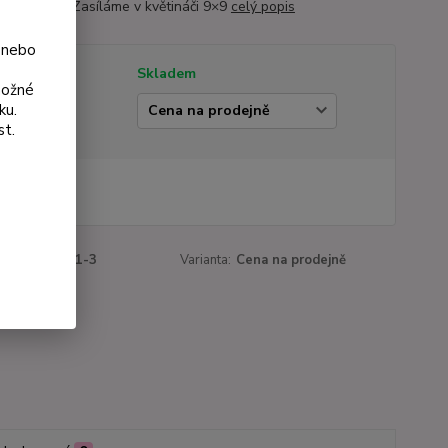
tnou půdu. Zasíláme v květináči 9×9
celý popis
 nebo
tupnost
Skladem
možné
ku.
ianta
st.
 Kč
Kč
bez DPH
roduktu:
3051-3
Varianta:
Cena na prodejně