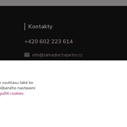
Kontakty
+420 602 223 614
info@zahradnictvipetro.cz
 souhlasu také ke
blíbeného nastavení
yužití cookies