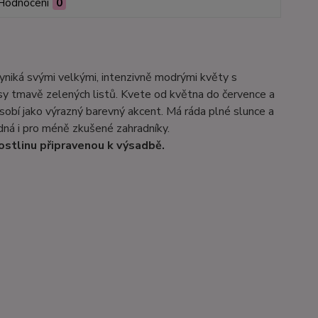
Hodnocení
0
 vyniká svými velkými, intenzivně modrými květy s
y tmavě zelených listů. Kvete od května do července a
sobí jako výrazný barevný akcent. Má ráda plné slunce a
dná i pro méně zkušené zahradníky.
ostlinu připravenou k výsadbě.