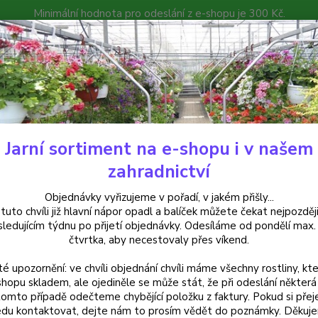
Minimální hodnota pro odeslání z e-shopu je 300 Kč.
íček můžete čekat nejpozději v následujícím týdnu po přijetí objedná
atalog
Poradna
Kontakty
Nevíte
Hledat
+420
Jarní sortiment na e-shopu i v našem
rvalky
Astra skalková (Aster Alpinus Goliat) - cena na prodejně
zahradnictví
a skalková (Aster Alpinus Goliat
Objednávky vyřizujeme v pořadí, v jakém přišly...
 tuto chvíli již hlavní nápor opadl a balíček můžete čekat nejpozději
sledujícím týdnu po přijetí objednávky. Odesíláme od pondělí max.
čtvrtka, aby necestovaly přes víkend.
Aster a
té upozornění: ve chvíli objednání chvíli máme všechny rostliny, kte
modrým
shopu skladem, ale ojediněle se může stát, že při odeslání některá 
dorůst
tomto případě odečteme chybějící položku z faktury. Pokud si přej
okraje
du kontaktovat, dejte nám to prosím vědět do poznámky. Děkuj