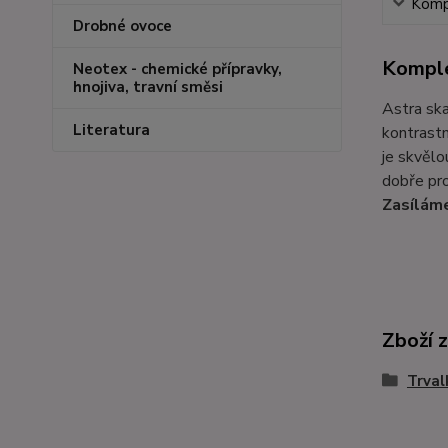
Kompl
Drobné ovoce
Komple
Neotex - chemické přípravky,
hnojiva, travní směsi
Astra ska
Literatura
kontrastn
je skvělo
dobře pro
Zasíláme
Zboží 
Trval