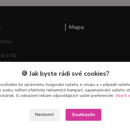
t
Mapa
 Petro
stě 3741
ík–Mlazice
🍪 Jak byste rádi své cookies?
používáme ke správnému fungování našeho e-shopu a v případě vašeho
k o webu, měření efektivity reklamních kampaní, zapamatování vašeho o
 stránek, či zobrazení reklam odpovídajících vašim preferencím.
Více k v
Souhlasím
Nastavení