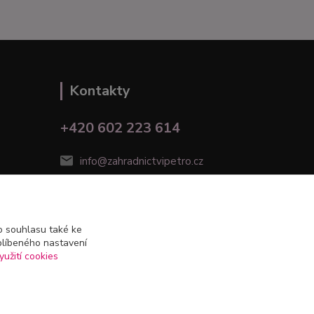
Kontakty
+420 602 223 614
info@zahradnictvipetro.cz
 souhlasu také ke
blíbeného nastavení
yužití cookies