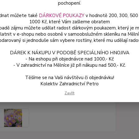
pochopení.
okraje
propus
dnat můžete také
DÁRKOVÉ POUKAZY
v hodnotě 200, 300, 500
1000 Kč, které Vám zašleme obratem
ípadě zájmu můžete udělat radost dárkovým poukazem, který je 
latnit v e-shopu nebo osobně v samoobslužném skleníku na Mělní
Dos
darovaný si jednoduše sám vybere rostliny, které mu udělají rado
Var
DÁREK K NÁKUPU V PODOBĚ SPECIÁLNÍHO HNOJIVA
- Na eshopu při objednávce nad 1000,- Kč
- V zahradnictví na Mělníce již při nákupu nad 500,- Kč.
59
53 
Těšíme se na Vaši návštěvu či objednávku!
Kolektiv Zahradnictví Petro
Zavřít
Číslo p