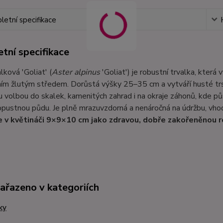
etní specifikace
tní specifikace
lková 'Goliat' (
Aster alpinus
'Goliat') je robustní trvalka, která
ím žlutým středem. Dorůstá výšky 25–35 cm a vytváří husté trs
u volbou do skalek, kamenitých zahrad i na okraje záhonů, kde pů
pustnou půdu. Je plně mrazuvzdorná a nenáročná na údržbu, vho
 v květináči 9×9×10 cm jako zdravou, dobře zakořeněnou r
zařazeno v kategoriích
ky