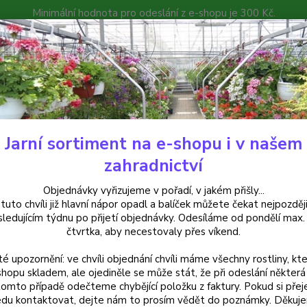
Minimální hodnota pro odeslání z e-shopu je 300 Kč.
íček můžete čekat nejpozději v následujícím týdnu po přijetí objedná
atalog
Poradna
Kontakty
Nevíte
Hledat
+420
Jarní sortiment na e-shopu i v našem
rvalky
Astra skalková (Aster Alpinus Goliat) - cena za kus v 3-kusovém
zahradnictví
a skalková (Aster Alpinus Golia
Objednávky vyřizujeme v pořadí, v jakém přišly...
 tuto chvíli již hlavní nápor opadl a balíček můžete čekat nejpozději
ní
sledujícím týdnu po přijetí objednávky. Odesíláme od pondělí max.
čtvrtka, aby necestovaly přes víkend.
té upozornění: ve chvíli objednání chvíli máme všechny rostliny, kte
Aster a
shopu skladem, ale ojediněle se může stát, že při odeslání některá 
tomto případě odečteme chybějící položku z faktury. Pokud si přej
modrým
du kontaktovat, dejte nám to prosím vědět do poznámky. Děkuj
dorůst