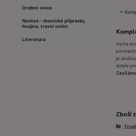
Drobné ovoce
Kompl
Neotex - chemické přípravky,
hnojiva, travní směsi
Komple
Literatura
Astra ska
kontrastn
je skvělo
dobře pro
Zasíláme
Zboží 
Trval