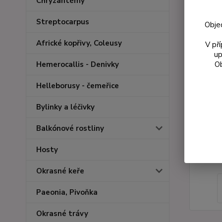
Chryzantémy
Streptocarpus
Obje
Africké kopřivy, Coleusy
V př
up
Ob
Hemerocallis - Denivky
Helleborusy - čemeřice
Bylinky a léčivky
Balkónové rostliny
Hosty
Okrasné keře
Paeonia, Pivoňka
Okrasné trávy