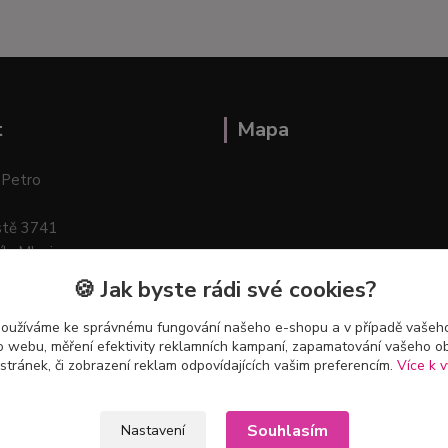
t
Mapa
 Petro
stě 3741
ík–Mlazice
🍪 Jak byste rádi své cookies?
používáme ke správnému fungování našeho e-shopu a v případě vašeho
k o webu, měření efektivity reklamních kampaní, zapamatování vašeho o
 stránek, či zobrazení reklam odpovídajících vašim preferencím.
Více k v
Souhlasím
Nastavení