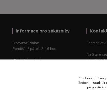
Informace pro zákazníky
Kontak
Otevírací doba:
Zahradnictví
Pondělí až pátek: 8-16 hod.
Na Staré ce
Obchodní podmínky
276 01 Měln
Online odstoupení od kupní smlouvy
Soubory cookies 
sledování statisti
při používání