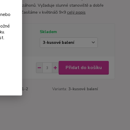
 trvalkových záhonů. Vyžaduje slunné stanoviště a dobře
tnou půdu. Zasíláme v květináči 9×9
celý popis
 nebo
možné
ku.
tupnost
Skladem
st.
ianta
 Kč
Přidat do košíku
Kč
bez DPH
roduktu:
3051-2
Varianta:
3-kusové balení