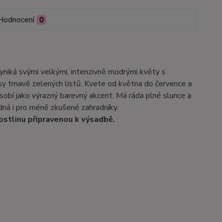
Hodnocení
0
 vyniká svými velkými, intenzivně modrými květy s
y tmavě zelených listů. Kvete od května do července a
sobí jako výrazný barevný akcent. Má ráda plné slunce a
dná i pro méně zkušené zahradníky.
ostlinu připravenou k výsadbě.