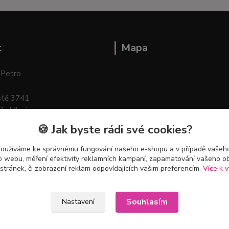
t
Mapa
 Petro
stě 3741
ík–Mlazice
🍪 Jak byste rádi své cookies?
používáme ke správnému fungování našeho e-shopu a v případě vašeho
k o webu, měření efektivity reklamních kampaní, zapamatování vašeho o
 stránek, či zobrazení reklam odpovídajících vašim preferencím.
Více k v
Souhlasím
Nastavení