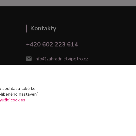
Kontakty
+420 602 223 614
info@zahradnictvipetro.cz
 souhlasu také ke
blíbeného nastavení
yužití cookies