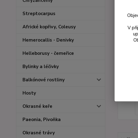
Chryzantémy
Streptocarpus
Obje
Africké kopřivy, Coleusy
V př
up
Ob
Hemerocallis - Denivky
Helleborusy - čemeřice
Bylinky a léčivky
Balkónové rostliny
Hosty
Okrasné keře
Paeonia, Pivoňka
Okrasné trávy