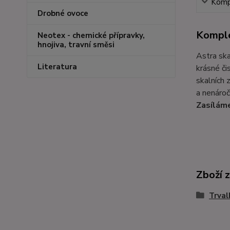
Kompl
Drobné ovoce
Komple
Neotex - chemické přípravky,
hnojiva, travní směsi
Astra ska
Literatura
krásné či
skalních 
a nenáročn
Zasíláme
Zboží 
Trval