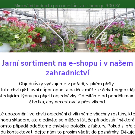
Minimální hodnota pro odeslání z e-shopu je 300 Kč.
íček můžete čekat nejpozději v následujícím týdnu po přijetí objedná
atalog
Poradna
Kontakty
Nevíte
Hledat
+420
Jarní sortiment na e-shopu i v našem
rvalky
Astra skalková (Aster Alpinus Albus)
zahradnictví
a skalková (Aster Alpinus Albus
Objednávky vyřizujeme v pořadí, v jakém přišly...
 tuto chvíli již hlavní nápor opadl a balíček můžete čekat nejpozději
sledujícím týdnu po přijetí objednávky. Odesíláme od pondělí max.
čtvrtka, aby necestovaly přes víkend.
Aster a
té upozornění: ve chvíli objednání chvíli máme všechny rostliny, kte
střede
shopu skladem, ale ojediněle se může stát, že při odeslání některá 
cm. Vh
tomto případě odečteme chybějící položku z faktury. Pokud si přej
záhonů
du kontaktovat, dejte nám to prosím vědět do poznámky. Děkuj