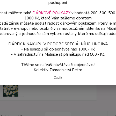
Zasílá
pochopení.
dnat můžete také
DÁRKOVÉ POUKAZY
v hodnotě 200, 300, 500
1000 Kč, které Vám zašleme obratem
Dos
ípadě zájmu můžete udělat radost dárkovým poukazem, který je 
latnit v e-shopu nebo osobně v samoobslužném skleníku na Mělní
Var
darovaný si jednoduše sám vybere rostliny, které mu udělají rado
DÁREK K NÁKUPU V PODOBĚ SPECIÁLNÍHO HNOJIVA
ce
- Na eshopu při objednávce nad 1000,- Kč
54
- V zahradnictví na Mělníce již při nákupu nad 500,- Kč.
od
Těšíme se na Vaši návštěvu či objednávku!
Kolektiv Zahradnictví Petro
Číslo p
Zavřít