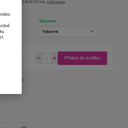
me v květináči 9×9×10 cm.
celý popis
 nebo
tupnost
Skladem
možné
ku.
ianta
st.
na od
Přidat do košíku
 Kč
48 Kč
bez DPH
roduktu:
3052