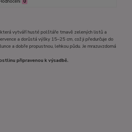
Hodnocení
0
a, která vytváří husté polštáře tmavě zelených listů a
ervence a dorůstá výšky 15–25 cm, což ji předurčuje do
slunce a dobře propustnou, lehkou půdu. Je mrazuvzdorná
ostlinu připravenou k výsadbě.