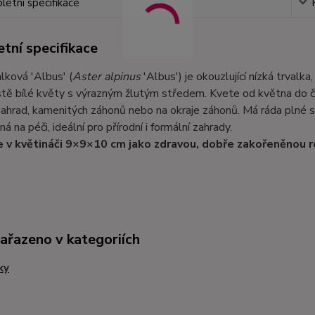
etní specifikace
tní specifikace
lková 'Albus' (
Aster alpinus
'Albus') je okouzlující nízká trvalk
stě bílé květy s výrazným žlutým středem. Kvete od května do č
zahrad, kamenitých záhonů nebo na okraje záhonů. Má ráda plné 
á na péči, ideální pro přírodní i formální zahrady.
 v květináči 9×9×10 cm jako zdravou, dobře zakořeněnou r
zařazeno v kategoriích
ky