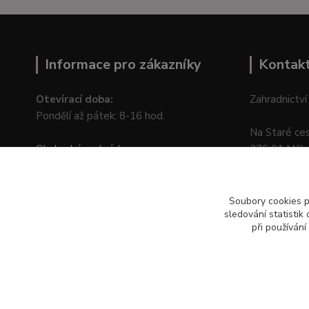
Informace pro zákazníky
Kontak
Otevírací doba:
Zahradnictví
Pondělí až pátek: 8-16 hod.
Na Staré ce
Obchodní podmínky
276 01 Měln
Online odstoupení od kupní smlouvy
Soubory cookies 
sledování statisti
při používání