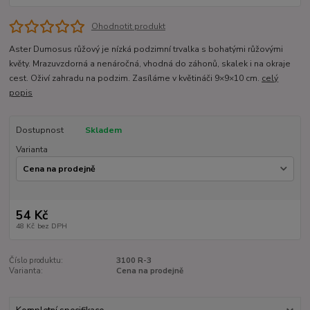
Ohodnotit produkt
Aster Dumosus růžový je nízká podzimní trvalka s bohatými růžovými
květy. Mrazuvzdorná a nenáročná, vhodná do záhonů, skalek i na okraje
cest. Oživí zahradu na podzim. Zasíláme v květináči 9×9×10 cm.
celý
popis
Dostupnost
Skladem
Varianta
54 Kč
48 Kč
bez DPH
Číslo produktu:
3100 R-3
Varianta:
Cena na prodejně