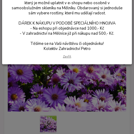
který je možné uplatnit v e-shopu nebo osobně v
samoobslužném skleníku na Mělníku. Obdarovaný si jednoduše
sám vybere rostliny, které mu udělají radost.
DÁREK K NÁKUPU V PODOBĚ SPECIÁLNÍHO HNOJIVA
- Na eshopu při objednávce nad 1000,- Kč
- V zahradnictví na Mělníce již při nákupu nad 500,- Kč.
Těšíme se na Vaši návštěvu či objednávku!
Kolektiv Zahradnictví Petro
Zavřít