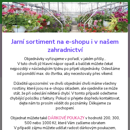
Minimální hodnota pro odeslání z e-shopu je 300 Kč.
V tuto chvíli již hlavní nápor objednávek opadl a balíček můžete čekat
nejpozději v následujícím týdnu po přijetí objednávky. Objednávky
vyřizujeme v pořadí, v jakém přišly...
0
ks
CZK
+420 602 223 614
za
0 Kč
Jarní sortiment na e-shopu i v našem
zahradnictví
Menu
Objednávky vyřizujeme v pořadí, v jakém přišly...
V tuto chvíli již hlavní nápor opadl a balíček můžete čekat
Hledat
nejpozději v následujícím týdnu po přijetí objednávky. Odesíláme
od pondělí max. do čtvrtka, aby necestovaly přes víkend.
Důležité upozornění: ve chvíli objednání chvíli máme všechny
Úvod
Trvalky
Astra podzimní (Aster Dumosus)- růžová - cena na
rostliny, které jsou na e-shopu skladem, ale ojediněle se může
prodejně
stát, že při odeslání některá chybí. V tomto případě odečteme
chybějící položku z faktury. Pokud si přejete dopředu kontaktovat,
Astra podzimní (Aster Dumosus)-
dejte nám to prosím vědět do poznámky. Děkujeme za
růžová - cena na prodejně
pochopení.
Objednat můžete také
DÁRKOVÉ POUKAZY
v hodnotě 200, 300,
500 nebo 1000 Kč, které Vám zašleme obratem
V případě zájmu můžete udělat radost dárkovým poukazem,