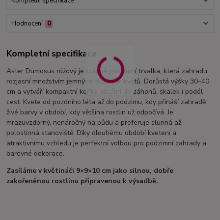
Kompletní specifikace
Hodnocení
0
Kompletní specifikace
Aster Dumosus růžový je krásná podzimní trvalka, která zahradu
rozjasní množstvím jemných růžových květů. Dorůstá výšky 30–40
cm a vytváří kompaktní keříky, ideální do záhonů, skalek i podél
cest. Kvete od pozdního léta až do podzimu, kdy přináší zahradě
živé barvy v období, kdy většina rostlin už odpočívá. Je
mrazuvzdorný, nenáročný na půdu a preferuje slunná až
polostinná stanoviště. Díky dlouhému období kvetení a
atraktivnímu vzhledu je perfektní volbou pro podzimní zahrady a
barevné dekorace.
Zasíláme v květináči 9×9×10 cm jako silnou, dobře
zakořeněnou rostlinu připravenou k výsadbě.