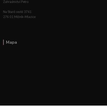
Zahradnictví Petro
Na Staré cestě 3741
276 01 Mělník–Mlazice
Mapa